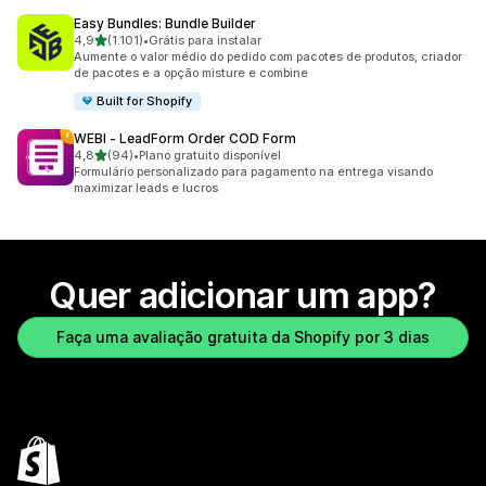
Easy Bundles: Bundle Builder
de 5 estrelas
4,9
(1.101)
•
Grátis para instalar
1101 avaliações ao todo
Aumente o valor médio do pedido com pacotes de produtos, criador
de pacotes e a opção misture e combine
Built for Shopify
WEBI ‑ LeadForm Order COD Form
de 5 estrelas
4,8
(94)
•
Plano gratuito disponível
94 avaliações ao todo
Formulário personalizado para pagamento na entrega visando
maximizar leads e lucros
Quer adicionar um app?
Faça uma avaliação gratuita da Shopify por 3 dias