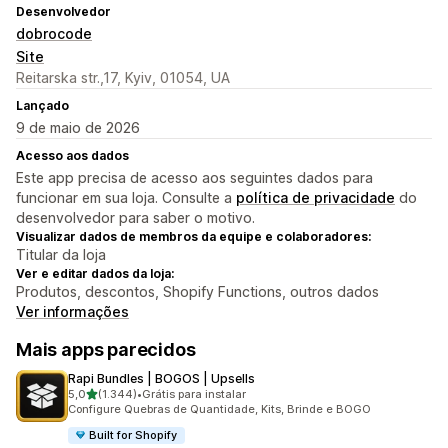
Desenvolvedor
dobrocode
Site
Reitarska str.,17, Kyiv, 01054, UA
Lançado
9 de maio de 2026
Acesso aos dados
Este app precisa de acesso aos seguintes dados para
funcionar em sua loja. Consulte a
política de privacidade
do
desenvolvedor para saber o motivo.
Visualizar dados de membros da equipe e colaboradores:
Titular da loja
Ver e editar dados da loja:
Produtos, descontos, Shopify Functions, outros dados
Ver informações
Mais apps parecidos
Rapi Bundles | BOGOS | Upsells
de 5 estrelas
5,0
(1.344)
•
Grátis para instalar
1344 avaliações ao todo
Configure Quebras de Quantidade, Kits, Brinde e BOGO
Built for Shopify