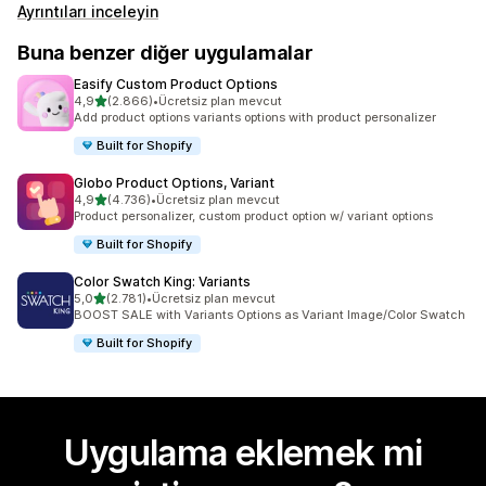
Ayrıntıları inceleyin
Buna benzer diğer uygulamalar
Easify Custom Product Options
5 yıldız üzerinden
4,9
(2.866)
•
Ücretsiz plan mevcut
toplam 2866 değerlendirme
Add product options variants options with product personalizer
Built for Shopify
Globo Product Options, Variant
5 yıldız üzerinden
4,9
(4.736)
•
Ücretsiz plan mevcut
toplam 4736 değerlendirme
Product personalizer, custom product option w/ variant options
Built for Shopify
Color Swatch King: Variants
5 yıldız üzerinden
5,0
(2.781)
•
Ücretsiz plan mevcut
toplam 2781 değerlendirme
BOOST SALE with Variants Options as Variant Image/Color Swatch
Built for Shopify
Uygulama eklemek mi