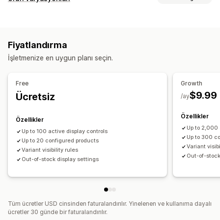
Özelleştirme
Numune parçalar
Koşullu mantık
Fiyatlandırma
Envanter
İşletmenize en uygun planı seçin.
Stokta olmayanları gizleme
Free
Growth
$9.99
Ücretsiz
/ay
Özellikler
Özellikler
Up to 2,000 
Up to 100 active display controls
Up to 300 c
Up to 20 configured products
Variant visibi
Variant visibility rules
Out-of-stock
Out-of-stock display settings
Tüm ücretler USD cinsinden faturalandırılır. Yinelenen ve kullanıma dayalı
ücretler 30 günde bir faturalandırılır.