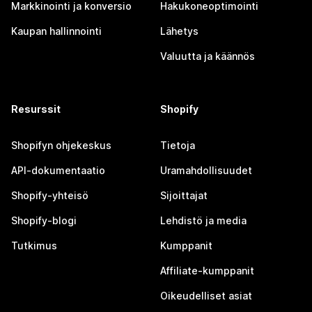
Markkinointi ja konversio
Hakukoneoptimointi
Kaupan hallinnointi
Lähetys
Valuutta ja käännös
Resurssit
Shopify
Shopifyn ohjekeskus
Tietoja
API-dokumentaatio
Uramahdollisuudet
Shopify-yhteisö
Sijoittajat
Shopify-blogi
Lehdistö ja media
Tutkimus
Kumppanit
Affiliate-kumppanit
Oikeudelliset asiat