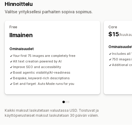
Hinnoittelu
Käytettävyystyökalut
Valitse yrityksellesi parhaiten sopiva sopimus.
Vaihtoehtoinen teksti
Hakukoneoptimointi
Tekoälypohjainen
Free
Core
$15
Ilmainen
/kuukau
Ominaisuude
Ominaisuudet
Includes all
Your first 75 images are completely free
750 images 
Alt text creation powered by AI
Additional c
Improve SEO and accessibility
Boost agentic visibility/AI-readiness
Bespoke, keyword-rich descriptions
Set and forget: Auto Mode runs for you
Kaikki maksut laskutetaan valuutassa USD. Toistuvat ja
käyttöperusteiset maksut laskutetaan 30 päivän välein.