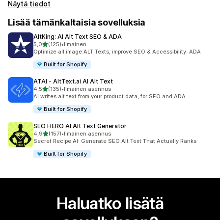
Näytä tiedot
Lisää tämänkaltaisia sovelluksia
AltKing: AI Alt Text SEO & ADA
/ 5 tähteä
5,0
(125)
•
Ilmainen
125 arvostelua yhteensä
Optimize all image ALT Texts, improve SEO & Accessibility: ADA
Built for Shopify
ATAI ‑ AltText.ai AI Alt Text
/ 5 tähteä
4,5
(135)
•
Ilmainen asennus
135 arvostelua yhteensä
AI writes alt text from your product data, for SEO and ADA.
Built for Shopify
SEO HERO AI Alt Text Generator
/ 5 tähteä
4,9
(157)
•
Ilmainen asennus
157 arvostelua yhteensä
Secret Recipe AI: Generate SEO Alt Text That Actually Ranks
Built for Shopify
Haluatko lisätä