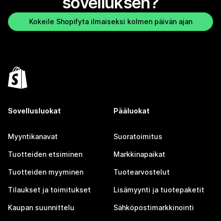
sovelluksen?
Kokeile Shopifyta ilmaiseksi kolmen päivän ajan
Sovellusluokat
Pääluokat
Myyntikanavat
Suoratoimitus
Tuotteiden etsiminen
Markkinapaikat
Tuotteiden myyminen
Tuotearvostelut
Tilaukset ja toimitukset
Lisämyynti ja tuotepaketit
Kaupan suunnittelu
Sähköpostimarkkinointi