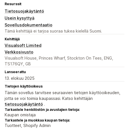
Resurssit
Tietosuojakäytäntö
Usein kysyttyä
Sovellusdokumentaatio
Tämä kehittäjä ei tarjoa suoraa tukea kielellä Suomi.
Kehittäjä
Visualsoft Limited
Verkkosivusto
Visualsoft House, Princes Wharf, Stockton On Tees, ENG,
TS176QY, GB
Lanseerattu
13. elokuu 2025
Tietojen käyttöoikeus
Tämän sovellus tarvitsee seuraavien tietojen käyttöoikeuden,
jotta se voi toimia kaupassasi. Katso kehittäjän
tietosuojakäytäntö
.
Tarkastele henkilöstön ja avustajien tietoja:
Kaupan omistaja
Tarkastele ja muokkaa kaupan tietoja:
Tuotteet, Shopify Admin