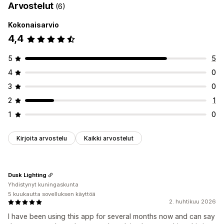
Arvostelut
(6)
Kokonaisarvio
4,4
5
5
4
0
3
0
2
1
1
0
Kirjoita arvostelu
Kaikki arvostelut
Dusk Lighting
Yhdistynyt kuningaskunta
5 kuukautta sovelluksen käyttöä
2. huhtikuu 2026
I have been using this app for several months now and can say