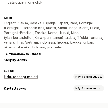
catalogue in one click
Kielet
Englanti, Saksa, Ranska, Espanja, Japani, Italia, Portugali
(Portugali), Hollannin kieli, Ruotsi, Suomi, norja, islanti, Puola,
Portugali (Brasilia), Tanska, Korea, Turkki, Kiina
(yksinkertaistettu), Kiina (perinteinen), arabia, Tšekki, romania,
venäjä, Thai, Vietnam, indonesia, heprea, kreikka, unkari,
ukraina, slovakki, bulgaria, ja kroatia
Toimii seuraavan kanssa:
Shopify Admin
Luokat
Hakukoneoptimointi
Näytä ominaisuudet
Hakuoptimointityökalut
Käytettävyys
Näytä ominaisuudet
ALT-teksti
Joukkomuokkaus
Tekoälygenerointi
Vaatimustenmukaisuustyypit
ADA
WCAG