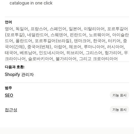
catalogue in one click
언어
영어, 독일어, 프랑스어, 스페인어, 일본어, 이탈리아어, 포르투갈어
(포르투갈), 네덜란드어, 스웨덴어, 핀란드어, 노르웨이어, 아이슬란
드어, 폴란드어, 포르투갈어(브라질), 덴마크어, 한국어, 터키어, 중
국어(간체), 중국어(번체), 아랍어, 체코어, 루마니아어, 러시아어,
태국어, 베트남어, 인도네시아어, 히브리어, 그리스어, 헝가리어, 우
크라이나어, 슬로바키아어, 불가리아어, 그리고 크로아티아어
다음과 호환:
Shopify 관리자
범주
SEO
기능 표시
SEO 도구
접근성
기능 표시
대체 텍스트
대량 편집
AI 생성
규정 준수 유형
ADA
WCAG