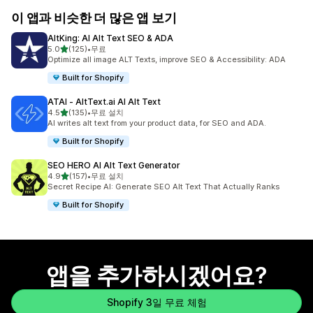
이 앱과 비슷한 더 많은 앱 보기
AltKing: AI Alt Text SEO & ADA
별 5개 중
5.0
(125)
•
무료
총 리뷰 125개
Optimize all image ALT Texts, improve SEO & Accessibility: ADA
Built for Shopify
ATAI ‑ AltText.ai AI Alt Text
별 5개 중
4.5
(135)
•
무료 설치
총 리뷰 135개
AI writes alt text from your product data, for SEO and ADA.
Built for Shopify
SEO HERO AI Alt Text Generator
별 5개 중
4.9
(157)
•
무료 설치
총 리뷰 157개
Secret Recipe AI: Generate SEO Alt Text That Actually Ranks
Built for Shopify
앱을 추가하시겠어요?
Shopify 3일 무료 체험