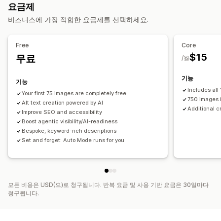
요금제
접근성 도구
비즈니스에 가장 적합한 요금제를 선택하세요.
대체 텍스트
SEO
AI 기반
Free
Core
$15
무료
/월
기능
기능
Includes all
Your first 75 images are completely free
750 images 
Alt text creation powered by AI
Additional c
Improve SEO and accessibility
Boost agentic visibility/AI-readiness
Bespoke, keyword-rich descriptions
Set and forget: Auto Mode runs for you
모든 비용은 USD(으)로 청구됩니다. 반복 요금 및 사용 기반 요금은 30일마다
청구됩니다.