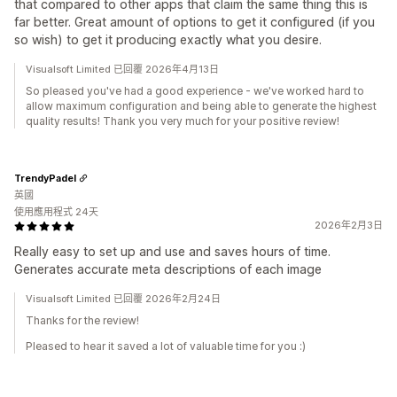
that compared to other apps that claim the same thing this is
far better. Great amount of options to get it configured (if you
so wish) to get it producing exactly what you desire.
Visualsoft Limited 已回覆 2026年4月13日
So pleased you've had a good experience - we've worked hard to
allow maximum configuration and being able to generate the highest
quality results! Thank you very much for your positive review!
TrendyPadel
英國
使用應用程式 24天
2026年2月3日
Really easy to set up and use and saves hours of time.
Generates accurate meta descriptions of each image
Visualsoft Limited 已回覆 2026年2月24日
Thanks for the review!
Pleased to hear it saved a lot of valuable time for you :)