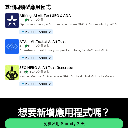
其他同類型應用程式
AltKing: AI Alt Text SEO & ADA
滿分 5 顆星
5.0
(125)
•
免費
共有 125 則評價
Optimize all image ALT Texts, improve SEO & Accessibility: ADA
Built for Shopify
ATAI ‑ AltText.ai AI Alt Text
滿分 5 顆星
4.5
(135)
•
免費安裝
共有 135 則評價
AI writes alt text from your product data, for SEO and ADA.
Built for Shopify
SEO HERO AI Alt Text Generator
滿分 5 顆星
4.9
(157)
•
免費安裝
共有 157 則評價
Secret Recipe AI: Generate SEO Alt Text That Actually Ranks
Built for Shopify
想要新增應用程式嗎？
免費試用 Shopify 3 天