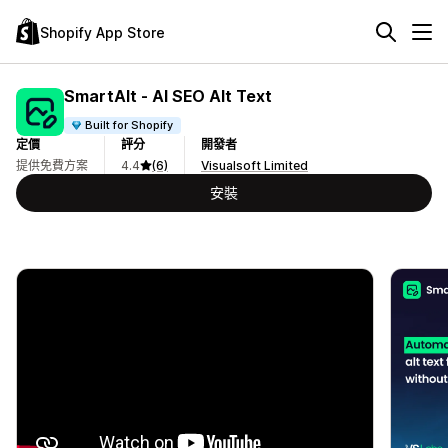
Shopify App Store
SmartAlt ‑ AI SEO Alt Text
Built for Shopify
定價
評分
開發者
提供免費方案
4.4
(6)
Visualsoft Limited
安裝