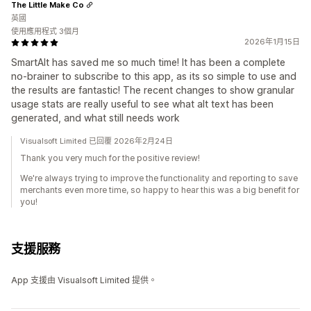
The Little Make Co
英國
使用應用程式 3個月
2026年1月15日
SmartAlt has saved me so much time! It has been a complete
no-brainer to subscribe to this app, as its so simple to use and
the results are fantastic! The recent changes to show granular
usage stats are really useful to see what alt text has been
generated, and what still needs work
Visualsoft Limited 已回覆 2026年2月24日
Thank you very much for the positive review!
We're always trying to improve the functionality and reporting to save
merchants even more time, so happy to hear this was a big benefit for
you!
支援服務
App 支援由 Visualsoft Limited 提供。