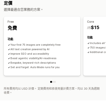
定價
無障礙功能工具
選擇最適合您業務的方案。
替代文字
搜尋引擎最佳化 (SEO)
採用 AI 技術
Free
Core
$15
免費
/月
功能
功能
Includes all
Your first 75 images are completely free
750 images 
Alt text creation powered by AI
Additional c
Improve SEO and accessibility
Boost agentic visibility/AI-readiness
Bespoke, keyword-rich descriptions
Set and forget: Auto Mode runs for you
所有費用均以 USD 計價。 定期費用和依使用量計費方案，均以 30 天為週期
收費。