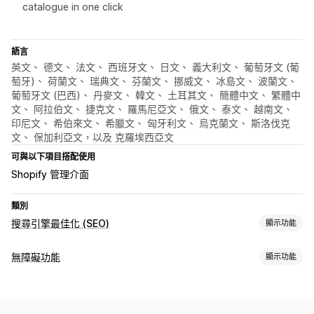
catalogue in one click
語言
英文、 德文、 法文、 西班牙文、 日文、 義大利文、 葡萄牙文 (葡
萄牙)、 荷蘭文、 瑞典文、 芬蘭文、 挪威文、 冰島文、 波蘭文、
葡萄牙文 (巴西)、 丹麥文、 韓文、 土耳其文、 簡體中文、 繁體中
文、 阿拉伯文、 捷克文、 羅馬尼亞文、 俄文、 泰文、 越南文、
印尼文、 希伯來文、 希臘文、 匈牙利文、 烏克蘭文、 斯洛伐克
文、 保加利亞文，以及 克羅埃西亞文
可與以下項目搭配使用
Shopify 管理介面
類別
搜尋引擎最佳化 (SEO)
顯示功能
搜尋引擎最佳化 (SEO) 工具
無障礙功能
顯示功能
替代文字
大量編輯
AI 生成內容
法規遵循類型
ADA
WCAG