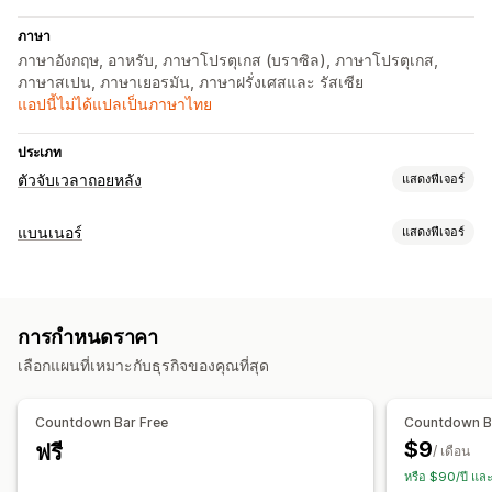
ภาษา
ภาษาอังกฤษ, อาหรับ, ภาษาโปรตุเกส (บราซิล), ภาษาโปรตุเกส,
ภาษาสเปน, ภาษาเยอรมัน, ภาษาฝรั่งเศสและ รัสเซีย
แอปนี้ไม่ได้แปลเป็นภาษาไทย
ประเภท
ตัวจับเวลาถอยหลัง
แสดงฟีเจอร์
ตัวเลือกการแสดงผล
แบนเนอร์
แสดงฟีเจอร์
แถบการประกาศ
ประเภทแบนเนอร์
ตัวเลือกการกำหนดเวลา
แถบการประกาศ
ส่งเสริมการขาย
ตัวจับเวลาถอยหลัง
ตามกำหนดเวลา
ช่วงวันที่
วันที่สิ้นสุดคงที่
การกำหนดราคา
การปรับแต่ง
เลือกแผนที่เหมาะกับธุรกิจของคุณที่สุด
ประเภทตัวจับเวลา
ตำแหน่งแบนเนอร์
ภาพเคลื่อนไหว
การแสดงผลแบบยึดตำแหน่ง
แฟลชเซลล์
วันหมดอายุ
กิจกรรมพิเศษ
การเปิดตัวผลิตภัณฑ์
ลิงก์และปุ่ม
พื้นหลัง
การเปลี่ยนรูปแบบตามการแสดงผลบนมือถือ
Countdown Bar Free
Countdown B
การเปิดตัวร้านค้า
การกำหนดเวลา
$9
ฟรี
/ เดือน
หรือ $90/ปี แล