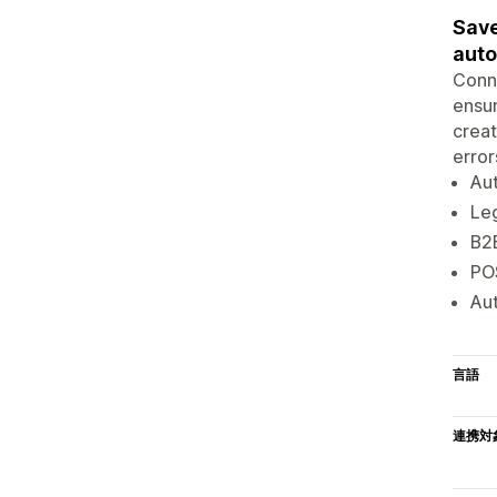
Save
auto
Conne
ensur
creat
error
Aut
Leg
B2B
PO
Aut
言語
連携対