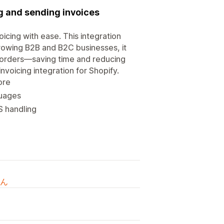
g and sending invoices
icing with ease. This integration
growing B2B and B2C businesses, it
 orders—saving time and reducing
invoicing integration for Shopify.
ore
guages
S handling
ん