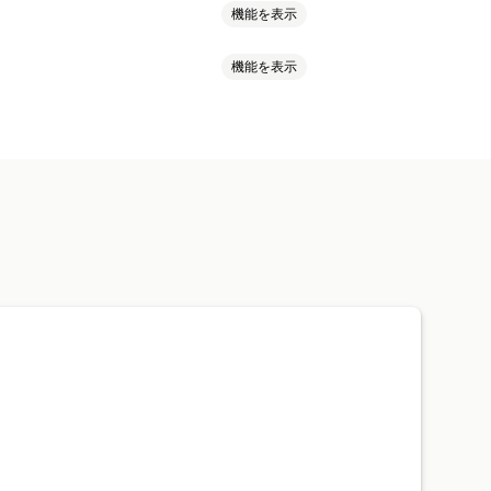
機能を表示
機能を表示
キュメント
レート
複数通貨
複数言語
ト
ョン
PDF生成
印刷とエクスポート