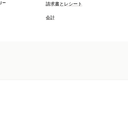
リー
請求書とレシート
ドキュメントタイプ
会計
請求書
クレジット通知書
カスタムド
財務運営
カスタマイズ
請求と請求書発行
フィールド
請求書番号
税計算
テンプ
自動データ同期
ファイル管理
注文詳細
取引
履歴データのインポー
ファイル名の指定
メールオートメーシ
連番付け