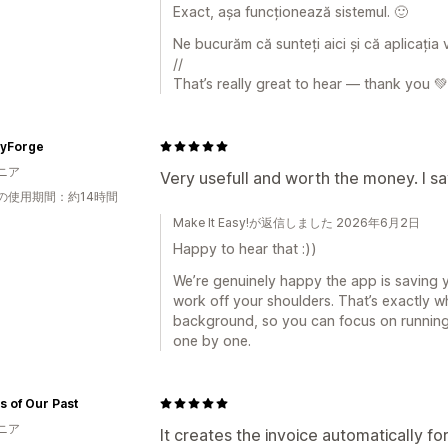
Exact, așa funcționează sistemul. 🙂
Ne bucurăm că sunteți aici și că aplicația v
//
That’s really great to hear — thank you 💚
syForge
ニア
Very usefull and worth the money. I sav
の使用期間：約14時間
Make It Easy!が返信しました 2026年6月2日
Happy to hear that :))
We’re genuinely happy the app is saving 
work off your shoulders. That’s exactly w
background, so you can focus on running 
one by one.
 of Our Past
ニア
It creates the invoice automatically fo