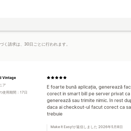
基づく請求は、30日ごとに行われます。
d Vintage
ニア
E foarte bună aplicația, generează fact
の使用期間：17日
corect in smart bill pe server privat ca s
generează sau trimite nimic. In rest d
daca ai checkout-ul facut corect ca s
trebuie
Make It Easy!が返信しました 2026年5月8日