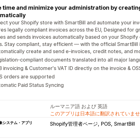
 time and minimize your administration by creatin
matically
ct your Shopify store with SmartBill and automate your invo
es legally compliant invoices across the EU, Designed for 
es and sends invoices automatically based on your Shopify
s. Stay compliant, stay efficient — with the official SmartBill 
omatically create and send e-invoices, credit notes, and m
islation-compliant documents translated into all major lan
 invoicing & Customer's VAT ID directly on the invoice & OS
S orders are supported
omatic Paid Status Syncing
ルーマニア語 および 英語
このアプリは日本語に翻訳されていませ
象システム・アプリ
Shopify管理者ページ
POS
SmartBill