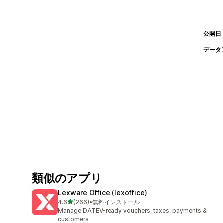
公開日
データ
類似のアプリ
Lexware Office (lexoffice)
5つ星中
4.6
(266)
•
無料インストール
合計レビュー数：266件
Manage DATEV-ready vouchers, taxes, payments &
customers