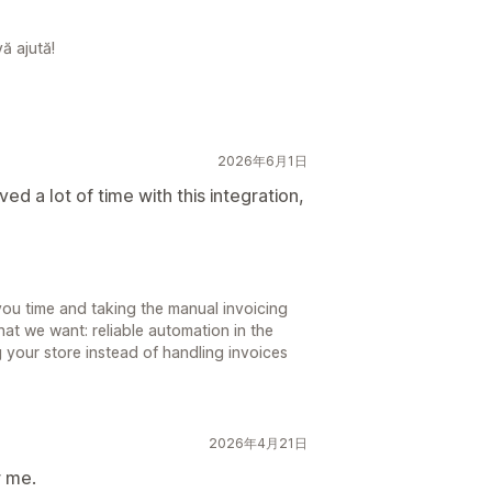
ă ajută!
2026年6月1日
ed a lot of time with this integration,
you time and taking the manual invoicing
hat we want: reliable automation in the
your store instead of handling invoices
2026年4月21日
r me.