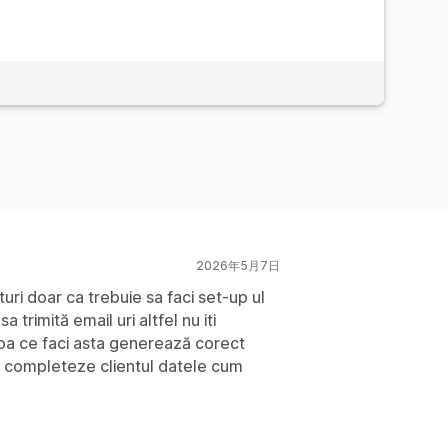
2026年5月7日
uri doar ca trebuie sa faci set-up ul
a trimită email uri altfel nu iti
upa ce faci asta generează corect
a completeze clientul datele cum