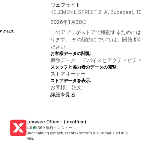
ウェブサイト
KELEMEN L STREET 2, A, Budapest, 1
2026年1月30日
アクセス
このアプリがストアで機能するためには
ります。 その理由については、開発者
ださい。
お客様データの閲覧:
機微データ、 デバイスとアクティビテ
スタッフと協力者のデータの閲覧:
ストアオーナー
ストアデータを表示:
お客様、 注文
詳細を見る
Lexware Office+ (lexoffice)
5つ星中
4.9
(36)
•
無料インストール
合計レビュー数：36件
Buchhaltung einfach, rechtskonform & automatisiert in 2
Min.