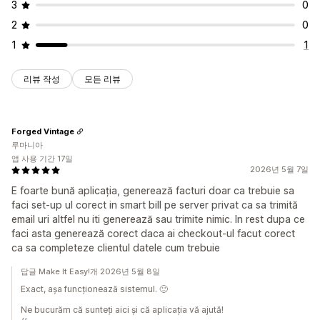
3
0
2
0
1
1
리뷰 작성
모든 리뷰
Forged Vintage
루마니아
앱 사용 기간 17일
2026년 5월 7일
E foarte bună aplicația, generează facturi doar ca trebuie sa
faci set-up ul corect in smart bill pe server privat ca sa trimită
email uri altfel nu iti generează sau trimite nimic. In rest dupa ce
faci asta generează corect daca ai checkout-ul facut corect
ca sa completeze clientul datele cum trebuie
답글 Make It Easy!개 2026년 5월 8일
Exact, așa funcționează sistemul. 🙂
Ne bucurăm că sunteți aici și că aplicația vă ajută!