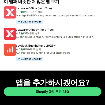
이 앱과 비슷한 더 많은 앱 보기
Lexware Office (lexoffice)
별 5개 중
4.6
(266)
•
무료 설치
총 리뷰 266개
Manage DATEV-ready vouchers, taxes, payments & customers
Built for Shopify
Lexware Office+ (lexoffice)
별 5개 중
4.9
(37)
•
무료 설치
총 리뷰 37개
Buchhaltung einfach, rechtskonform & automatisiert in 2 Min.
sevdesk Buchhaltung 2026+
별 5개 중
4.6
(80)
•
무료 설치
총 리뷰 80개
Automated accounting for your shop orders
Built for Shopify
앱을 추가하시겠어요?
Shopify 3일 무료 체험