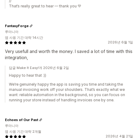
//
That’s really great to hear — thank you 💚
FantasyForge
루마니아
앱 사용 기간 대략 14시간
2026년 6월 1일
Very usefull and worth the money. I saved a lot of time with this
integration,
답글 Make It Easy!개 2026년 6월 2일
Happy to hear that :))
We’re genuinely happy the app is saving you time and taking the
manual invoicing work off your shoulders. That’s exactly what we
want: reliable automation in the background, so you can focus on
running your store instead of handling invoices one by one.
Echoes of Our Past
루마니아
앱 사용 기간 대략 2개월
2026년 4월 21일