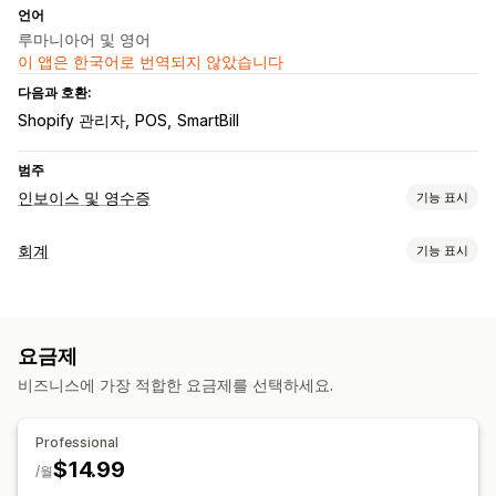
언어
루마니아어 및 영어
이 앱은 한국어로 번역되지 않았습니다
다음과 호환:
Shopify 관리자
POS
SmartBill
범주
인보이스 및 영수증
기능 표시
문서 유형
회계
기능 표시
인보이스
크레딧 노트
사용자 지정 문서
재무 운영
맞춤 설정
청구서 및 인보이스 발행
필드
인보이스 번호
세금 계산
템플릿
여러 통화
여러 언어
요금제
자동 데이터 동기화
비즈니스에 가장 적합한 요금제를 선택하세요.
파일 관리
주문 세부 정보
거래
내역 데이터 가져오기
파일 이름 지정
이메일 자동화
PDF 생성
인쇄 및 내보내기
Professional
순차적 번호 매기기
$14.99
/월