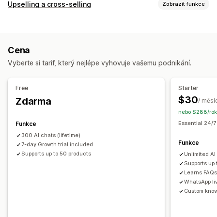
Posílání zpráv v reálném čase
Upselling a cross-selling
Zobrazit funkce
AI chatovací boty
Více jazyků
Přizpůsobení
Automatizované odpovědi
Upselling na stránce produktu
Automaticky otevíraná okna
Slevy
Nejčastější dotazy
Pozdravy
Doporučené produkty
Cena
Více měn
Více jazyků
Upselling
Vyberte si tarif, který nejlépe vyhovuje vašemu podnikání.
Nabídky a doporučení
Přizpůsobení
Doporučené produkty
Doporučení pomocí AI
Free
Starter
Barva a písmo
Emoji a nálepky
Okno chatu
Uvítací zprávy
$30
Zdarma
Analytika
/ měsí
Tlačítka chatu
Avatar agenta
nebo $288/rok
Výkonnost doporučení
Návrhy optimalizace
Essential 24/7
Funkce
300 AI chats (lifetime)
Funkce
7-day Growth trial included
Supports up to 50 products
Unlimited AI
Supports up
Learns FAQs 
WhatsApp li
Custom kno