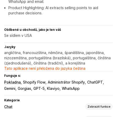
WhatsApp and email.
Product Highlighting: AI extracts selling points to aid
purchase decisions.
Oblíbené u obchodů, jako je ten váš
Se sídlem v USA
Jazyky
angličtina, francouzština, němčina, španělština, japonština,
nizozemština, portugalština (brazilská), portugalština, čínština
(zjednodušená), čínština (tradiční), a korejština
Tato aplikace není přeložena do jazyka čeština
Funguje s:
Pokladna
Shopify Flow
Administrátor Shopify
ChatGPT
Gemini
Gorgias
GPT-5
Klaviyo
WhatsApp
Kategorie
Chat
Zobrazit funkce