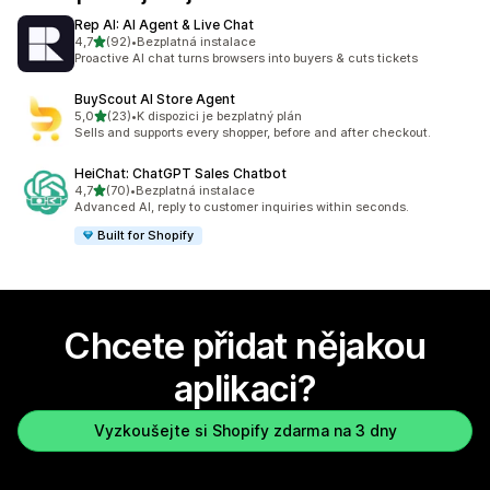
Rep AI: AI Agent & Live Chat
z 5 hvězd
4,7
(92)
•
Bezplatná instalace
Celkový počet recenzí: 92
Proactive AI chat turns browsers into buyers & cuts tickets
BuyScout AI Store Agent
z 5 hvězd
5,0
(23)
•
K dispozici je bezplatný plán
Celkový počet recenzí: 23
Sells and supports every shopper, before and after checkout.
HeiChat: ChatGPT Sales Chatbot
z 5 hvězd
4,7
(70)
•
Bezplatná instalace
Celkový počet recenzí: 70
Advanced AI, reply to customer inquiries within seconds.
Built for Shopify
Chcete přidat nějakou
aplikaci?
Vyzkoušejte si Shopify zdarma na 3 dny