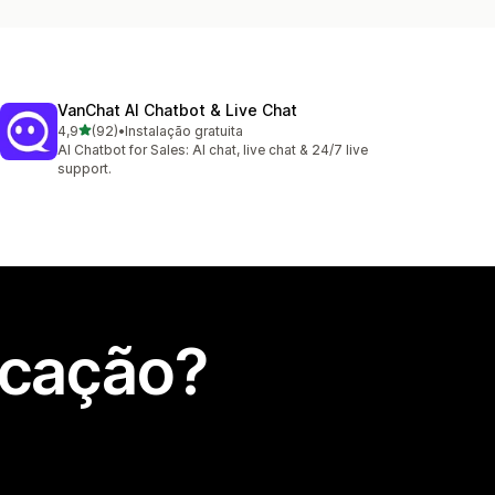
VanChat AI Chatbot & Live Chat
de 5 estrelas
4,9
(92)
•
Instalação gratuita
92 total de avaliações
AI Chatbot for Sales: AI chat, live chat & 24/7 live
support.
icação?