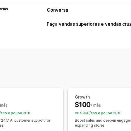
orias
Conversa
Mensagens em tempo real
Faça vendas superiores e vendas cru
Bots de conversação com IA
Multili
Personalização
Respostas automatizadas
Venda superior na página do produto
Descontos
FAQ
Saudações
Recome
Multilingue
Venda superior
Ofertas e recomendações
Personalização
Recomendações de produtos
Recom
Cor e tipo de letra
Emojis e stickers
Análise de dados
Mensagens de boas-vindas
Botões d
Desempenho da recomendação
Suge
Growth
$100
 mês
/ mês
/ano e poupe 20%
ou $960/ano e poupe 20%
l 24/7 AI customer support for
Boost sales and deepen engagem
es.
expanding stores.