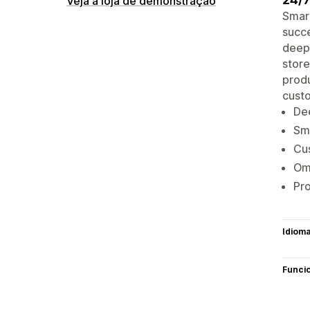
Veja a loja de demonstração
Smart
succe
deepl
store
produ
cust
Dee
Sma
Cus
Omn
Pro
Idiom
Funci