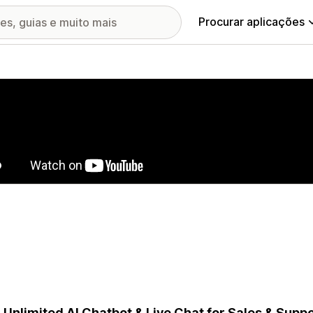
Procurar aplicações
ia de imagens em destaque
 Unlimited AI Chatbot & Live Chat for Sales & Supp