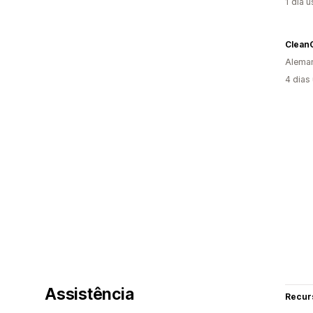
1 dia 
CleanC
Alema
4 dias
Assistência
Recur