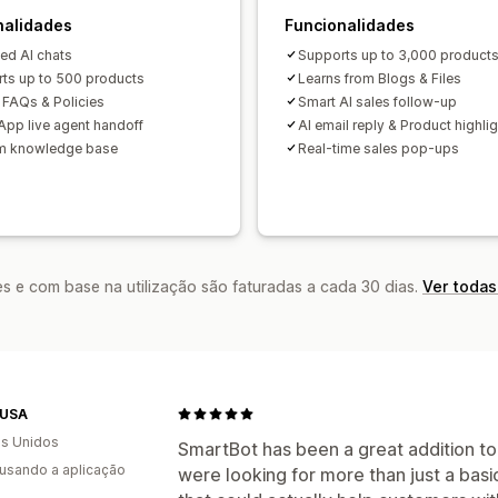
nalidades
Funcionalidades
ted AI chats
Supports up to 3,000 product
ts up to 500 products
Learns from Blogs & Files
 FAQs & Policies
Smart AI sales follow-up
pp live agent handoff
AI email reply & Product highli
m knowledge base
Real-time sales pop-ups
s e com base na utilização são faturadas a cada 30 dias.
Ver todas
-USA
s Unidos
SmartBot has been a great addition t
 usando a aplicação
were looking for more than just a b