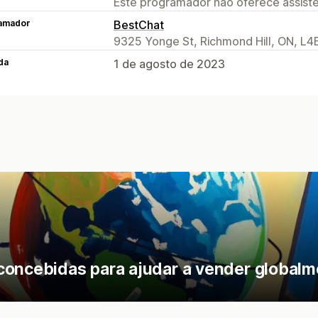
Este programador não oferece assistê
amador
BestChat
9325 Yonge St, Richmond Hill, ON, L4
da
1 de agosto de 2023
concebidas para ajudar a vender globalm