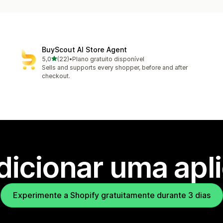
BuyScout AI Store Agent
de 5 estrelas
5,0
(22)
•
Plano gratuito disponível
22 total de avaliações
Sells and supports every shopper, before and after
checkout.
dicionar uma apl
Experimente a Shopify gratuitamente durante 3 dias