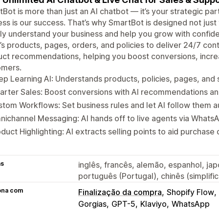
Bot is more than just an AI chatbot — it’s your strategic pa
ss is our success. That’s why SmartBot is designed not just
y understand your business and help you grow with confid
’s products, pages, orders, and policies to deliver 24/7 c
ct recommendations, helping you boost conversions, increa
omers.
p Learning AI: Understands products, policies, pages, and
rter Sales: Boost conversions with AI recommendations an
tom Workflows: Set business rules and let AI follow them a
ichannel Messaging: AI hands off to live agents via Whats
duct Highlighting: AI extracts selling points to aid purchase 
as
inglês, francês, alemão, espanhol, jap
português (Portugal), chinês (simplifi
ona com
Finalização da compra
Shopify Flow
Gorgias
GPT-5
Klaviyo
WhatsApp