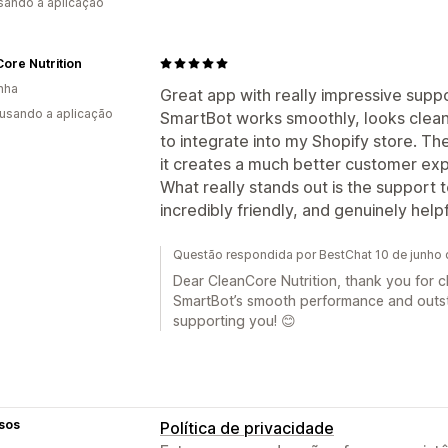
usando a aplicação
ore Nutrition
nha
Great app with really impressive suppo
 usando a aplicação
SmartBot works smoothly, looks clean
to integrate into my Shopify store. Th
it creates a much better customer ex
What really stands out is the support
incredibly friendly, and genuinely helpf
Questão respondida por BestChat 10 de junho
Dear CleanCore Nutrition, thank you for ch
SmartBot’s smooth performance and outst
supporting you! 😊
sos
Política de privacidade