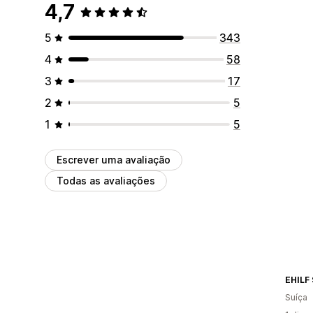
4,7
5
343
4
58
3
17
2
5
1
5
Escrever uma avaliação
Todas as avaliações
EHILF
Suíça