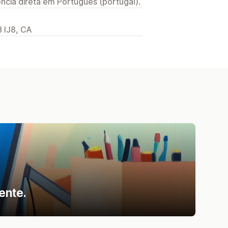
ncia direta em Português (portugal).
B IJ8, CA
ente.