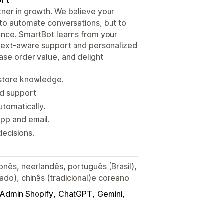
rtner in growth. We believe your
 to automate conversations, but to
ence. SmartBot learns from your
ontext-aware support and personalized
se order value, and delight
 store knowledge.
d support.
utomatically.
App and email.
decisions.
onês, neerlandês, português (Brasil),
cado), chinês (tradicional)e coreano
Admin Shopify
ChatGPT
Gemini