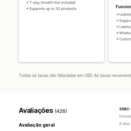
7-day Growth trial included
Funcio
Supports up to 50 products
Unlimi
Suppor
Learns
WhatsA
Custo
Todas as taxas são faturadas em USD. As taxas recorrente
Avaliações
SSBC
(428)
Estado
6 dias
Avaliação geral