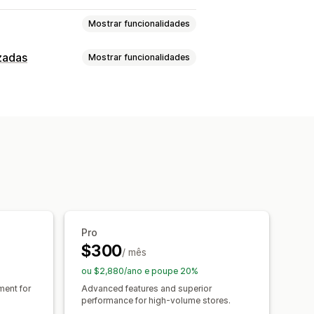
Mostrar funcionalidades
zadas
Mostrar funcionalidades
ngue
Pop-ups
Várias moedas
ndações de produtos
endações de IA
Janela de conversa
e conversa
Avatar de agente
stões de otimização
Pro
$300
/ mês
ou $2,880/ano e poupe 20%
ent for
Advanced features and superior
performance for high-volume stores.