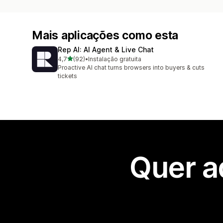
Mais aplicações como esta
Rep AI: AI Agent & Live Chat
de 5 estrelas
4,7
(92)
•
Instalação gratuita
92 total de avaliações
Proactive AI chat turns browsers into buyers & cuts
tickets
Quer a