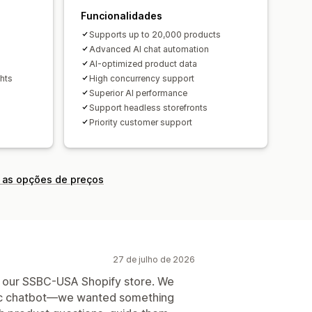
Funcionalidades
s
Supports up to 20,000 products
Advanced AI chat automation
AI-optimized product data
ghts
High concurrency support
Superior AI performance
Support headless storefronts
Priority customer support
 as opções de preços
27 de julho de 2026
o our SSBC-USA Shopify store. We
asic chatbot—we wanted something