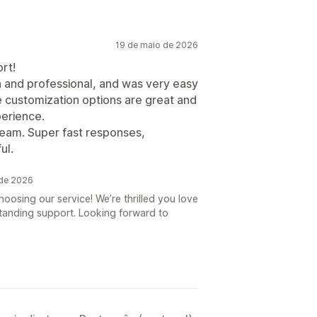
19 de maio de 2026
rt!
 and professional, and was very easy
e customization options are great and
perience.
 team. Super fast responses,
ul.
 de 2026
oosing our service! We’re thrilled you love
anding support. Looking forward to