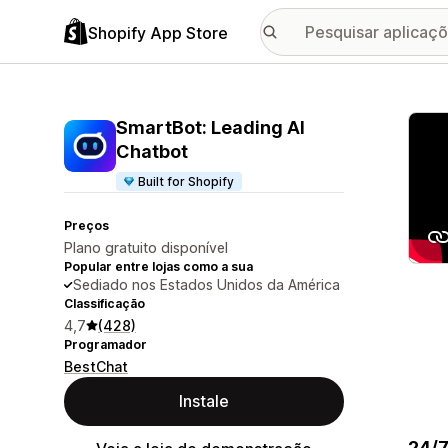
Shopify App Store
Galer
SmartBot: Leading AI
Chatbot
Built for Shopify
Preços
Plano gratuito disponível
Popular entre lojas como a sua
Sediado nos Estados Unidos da América
Classificação
4,7
(428)
Programador
BestChat
Instale
24/7