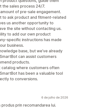
th product questions, guide them
t the sales process 24/7.
e amount of pre-sale engagement.
 to ask product and fitment-related
ves us another opportunity to
e the site without contacting us.
ility to add our own product
ny-specific instructions has made
our business.
 knowledge base, but we’ve already
SmartBot can assist customers
mmend products.
ct catalog where customers often
SmartBot has been a valuable tool
rectly to conversions.
6 de julho de 2026
un produs prin recomandarea lui.