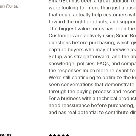
SmartBot has been a great addition t
ในการใช้แอป
were looking for more than just a b
that could actually help customers wi
toward the right products, and suppor
The biggest value for us has been th
Customers are actively using SmartBot
questions before purchasing, which gi
capture buyers who may otherwise leav
Setup was straightforward, and the ab
knowledge, policies, FAQs, and compa
the responses much more relevant to 
We’re still continuing to optimize the
seen conversations that demonstrate 
through the buying process and reco
For a business with a technical produ
need reassurance before purchasing, 
and has real potential to contribute di
 SWISS