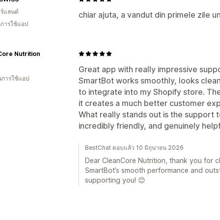
ร์แลนด์
chiar ajuta, a vandut din primele zile 
ในการใช้แอป
ore Nutrition
Great app with really impressive suppo
ในการใช้แอป
SmartBot works smoothly, looks clean
to integrate into my Shopify store. Th
it creates a much better customer ex
What really stands out is the support
incredibly friendly, and genuinely helpf
BestChat ตอบแล้ว 10 มิถุนายน 2026
Dear CleanCore Nutrition, thank you for ch
SmartBot’s smooth performance and outst
supporting you! 😊