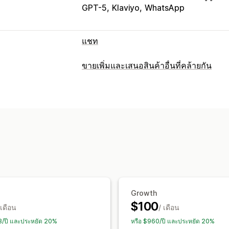
GPT-5
Klaviyo
WhatsApp
แชท
การรับส่งข้อความแบบเรียลไทม์
ขายเพิ่มและเสนอสินค้าอื่นที่คล้ายกัน
แชทบอท AI
หลายภาษา
การปรับแต่ง
การตอบกลับอัตโนมัติ
ขายเพิ่มในหน้าสินค้า
ป๊อปอัพ
หลายสกุลเ
ส่วนลด
คำถามที่พบบ่อย
การทักทาย
คำ
ข้อเสนอและการแนะนำ
การปรับแต่ง
คำแนะนำสินค้า
การแนะนำด้วย AI
สีและแบบอักษร
อีโมจิและสติกเกอร์
หน้
การวิเคราะห์
อวาตาร์ตัวแทน
ประสิทธิภาพของคำแนะนำ
คำแนะนำในก
Growth
$100
 เดือน
/ เดือน
8/ปี และประหยัด 20%
หรือ $960/ปี และประหยัด 20%