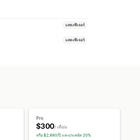
แสดงฟีเจอร์
แสดงฟีเจอร์
งิน
หลายภาษา
แนะนำสินค้า
ขายเพิ่ม
าต่างแชท
ข้อความต้อนรับ
ปุ่มแชท
ารเพิ่มประสิทธิภาพ
Pro
$300
/ เดือน
หรือ $2,880/ปี และประหยัด 20%