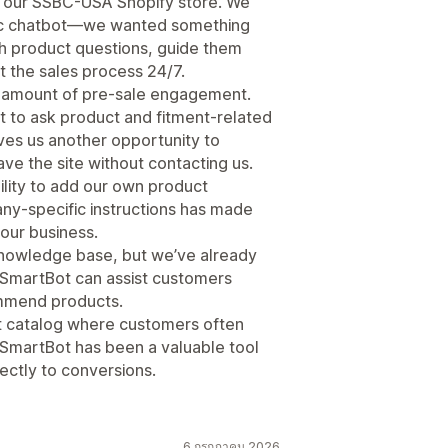
o our SSBC-USA Shopify store. We
asic chatbot—we wanted something
th product questions, guide them
t the sales process 24/7.
e amount of pre-sale engagement.
 to ask product and fitment-related
ves us another opportunity to
e the site without contacting us.
ility to add our own product
ny-specific instructions has made
our business.
 knowledge base, but we’ve already
SmartBot can assist customers
mmend products.
ct catalog where customers often
SmartBot has been a valuable tool
rectly to conversions.
6 กรกฎาคม 2026