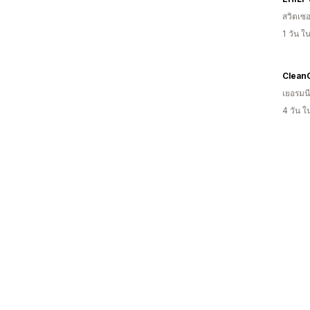
สวิตเซอ
1 วัน 
CleanC
เยอรมนี
4 วัน 