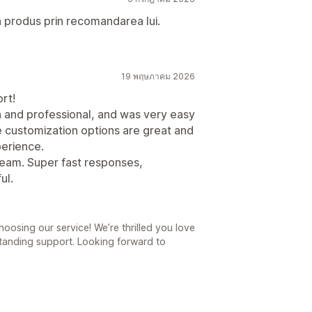
un produs prin recomandarea lui.
19 พฤษภาคม 2026
rt!
 and professional, and was very easy
e customization options are great and
perience.
 team. Super fast responses,
ul.
oosing our service! We’re thrilled you love
anding support. Looking forward to