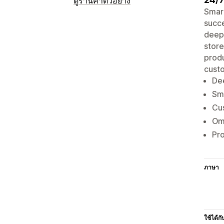
ดูร้านค้าตัวอย่าง
Smart
succe
deepl
store
produ
cust
Dee
Sma
Cus
Omn
Pro
ภาษา
ใช้ได้กั