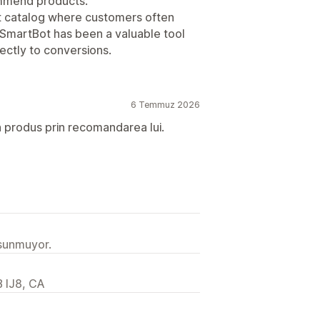
mmend products.
ct catalog where customers often
SmartBot has been a valuable tool
rectly to conversions.
6 Temmuz 2026
un produs prin recomandarea lui.
 sunmuyor.
B IJ8, CA