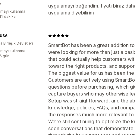
e
uygulamayı beğendim. fiyatı biraz dah
mayı kullanma
uygulama diyebilirim
:11 dakika
-USA
 Birleşik Devletleri
SmartBot has been a great addition t
mayı kullanma
were looking for more than just a b
:6 gün
that could actually help customers wi
toward the right products, and suppor
The biggest value for us has been th
Customers are actively using SmartBot
questions before purchasing, which gi
capture buyers who may otherwise leav
Setup was straightforward, and the ab
knowledge, policies, FAQs, and compa
the responses much more relevant to 
We’re still continuing to optimize the
seen conversations that demonstrate 