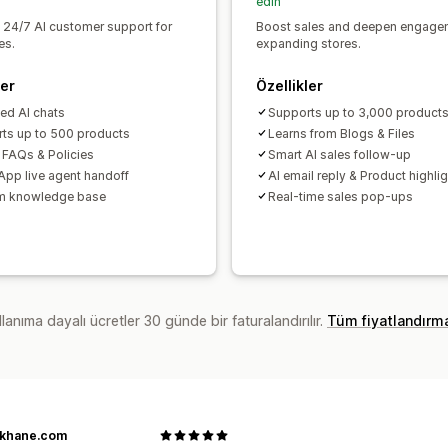
edin
l 24/7 AI customer support for
Boost sales and deepen engagem
es.
expanding stores.
ler
Özellikler
ted AI chats
Supports up to 3,000 product
ts up to 500 products
Learns from Blogs & Files
 FAQs & Policies
Smart AI sales follow-up
pp live agent handoff
AI email reply & Product highli
m knowledge base
Real-time sales pop-ups
lanıma dayalı ücretler 30 günde bir faturalandırılır.
Tüm fiyatlandırm
likhane.com