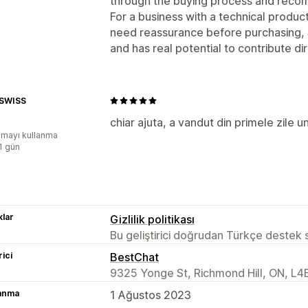
through the buying process and reco
For a business with a technical produ
need reassurance before purchasing, 
and has real potential to contribute di
 SWISS
chiar ajuta, a vandut din primele zile 
mayı kullanma
:1 gün
lar
Gizlilik politikası
Bu geliştirici doğrudan Türkçe destek
rici
BestChat
9325 Yonge St, Richmond Hill, ON, L4
lanma
1 Ağustos 2023