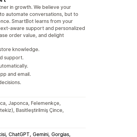
rtner in growth. We believe your
 to automate conversations, but to
ence. SmartBot learns from your
ontext-aware support and personalized
se order value, and delight
 store knowledge.
d support.
utomatically.
App and email.
decisions.
olca, Japonca, Felemenkçe,
ekiz), Basitleştirilmiş Çince,
isi
ChatGPT
Gemini
Gorgias