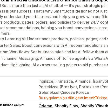
Bot is more than just an AI chatbot — it’s your strategic pa
ss is our success. That’s why SmartBot is designed not just
y understand your business and help you grow with confid
’s products, pages, orders, and policies to deliver 24/7 c
ct recommendations, helping you boost conversions, increa
omers.
p Learning AI: Understands products, policies, pages, and
rter Sales: Boost conversions with AI recommendations an
tom Workflows: Set business rules and let AI follow them a
ichannel Messaging: AI hands off to live agents via Whats
duct Highlighting: AI extracts selling points to aid purchase 
İngilizce, Fransızca, Almanca, İspany
Portekizce (Brezilya), Portekizce (Port
Geleneksel Çinceve Korece
Bu uygulama şu dile çevrilmedi:Türkçe
a birlikte çalışır:
Ödeme
Shopify Flow
Shopify Yönetic