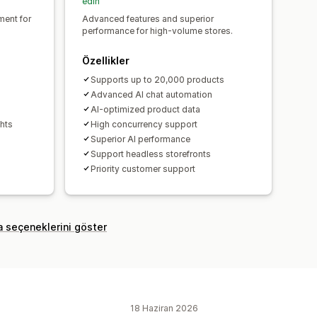
edin
ent for
Advanced features and superior
performance for high-volume stores.
Özellikler
s
Supports up to 20,000 products
Advanced AI chat automation
AI-optimized product data
ghts
High concurrency support
Superior AI performance
Support headless storefronts
Priority customer support
a seçeneklerini göster
18 Haziran 2026