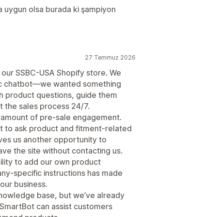
a uygun olsa burada ki şampiyon
27 Temmuz 2026
o our SSBC-USA Shopify store. We
asic chatbot—we wanted something
th product questions, guide them
t the sales process 24/7.
e amount of pre-sale engagement.
 to ask product and fitment-related
ves us another opportunity to
e the site without contacting us.
ility to add our own product
ny-specific instructions has made
our business.
 knowledge base, but we’ve already
SmartBot can assist customers