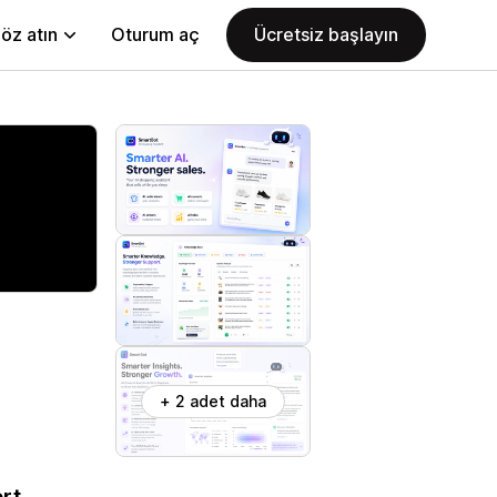
öz atın
Oturum aç
Ücretsiz başlayın
+ 2 adet daha
ort