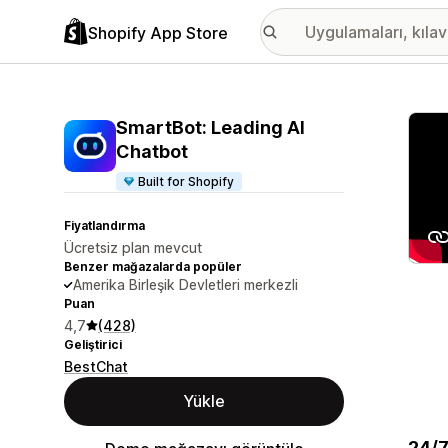
Shopify App Store
Öne ç
SmartBot: Leading AI
Chatbot
Built for Shopify
Fiyatlandırma
Ücretsiz plan mevcut
Benzer mağazalarda popüler
Amerika Birleşik Devletleri merkezli
Puan
4,7
(428)
Geliştirici
BestChat
Yükle
24/7