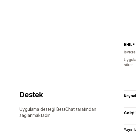
EHILF
İsviçre
Uygula
süresi
Destek
Kaynak
Uygulama desteği BestChat tarafından
Gelişti
sağlanmaktadır.
Yayın