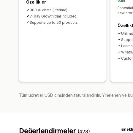
edin
Özellikler
Essentia
300 AI chats (lifetime)
new stor
7-day Growth trial included
Supports up to 50 products
Özellik
Unlimi
Suppor
Learns
WhatsA
Custo
Tüm ücretler USD cinsinden faturalandırılır. Yinelenen ve kul
Değerlendirmeler
sinek
(428)