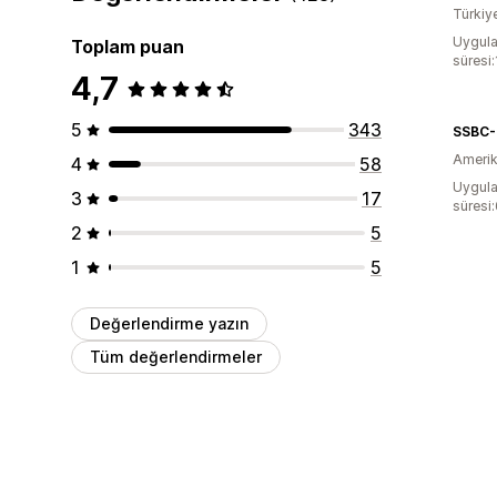
Türkiy
Uygula
Toplam puan
süresi
4,7
5
343
SSBC
Amerika
4
58
Uygula
3
17
süresi
2
5
1
5
Değerlendirme yazın
Tüm değerlendirmeler