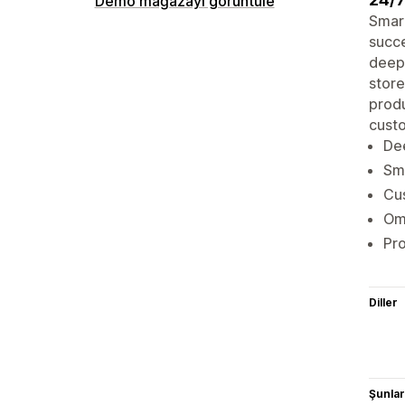
Demo mağazayı görüntüle
Smart
succe
deepl
store
produ
cust
Dee
Sma
Cus
Omn
Pro
Diller
Şunlarl