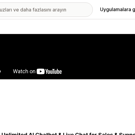
Uygulamalara g
ıkan görsel galerisi
 Unlimited AI Chatbot & Live Chat for Sales & Supp