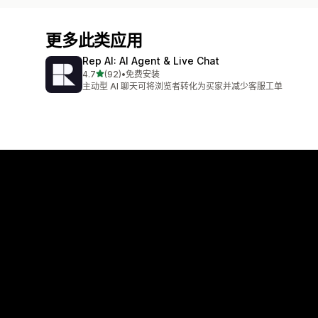
更多此类应用
Rep AI: AI Agent & Live Chat
星（满分 5 星）
4.7
(92)
•
免费安装
总共 92 条评论
主动型 AI 聊天可将浏览者转化为买家并减少客服工单