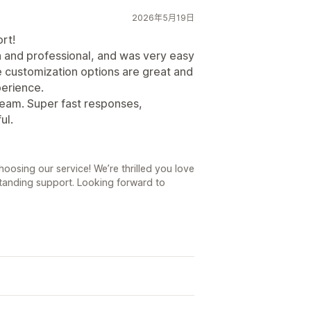
2026年5月19日
rt!
 and professional, and was very easy
e customization options are great and
perience.
 team. Super fast responses,
ul.
oosing our service! We’re thrilled you love
anding support. Looking forward to