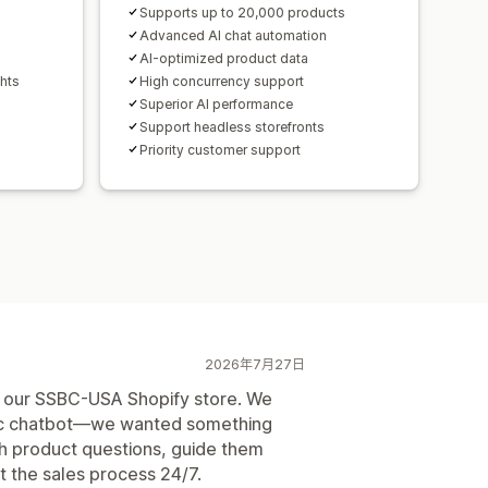
s
Supports up to 20,000 products
Advanced AI chat automation
AI-optimized product data
ghts
High concurrency support
Superior AI performance
Support headless storefronts
Priority customer support
2026年7月27日
o our SSBC-USA Shopify store. We
asic chatbot—we wanted something
th product questions, guide them
t the sales process 24/7.