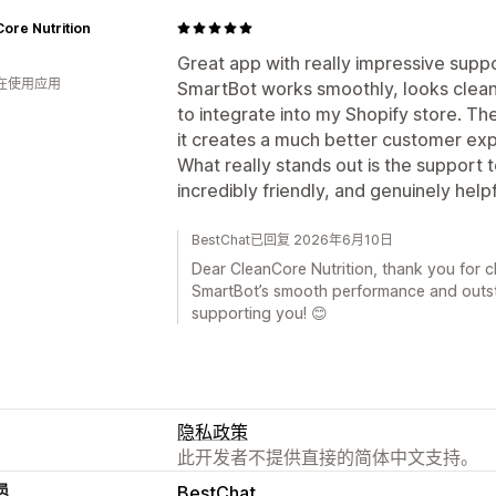
ore Nutrition
Great app with really impressive suppo
人在使用应用
SmartBot works smoothly, looks clean
to integrate into my Shopify store. Th
it creates a much better customer ex
What really stands out is the support
incredibly friendly, and genuinely helpf
BestChat已回复 2026年6月10日
Dear CleanCore Nutrition, thank you for ch
SmartBot’s smooth performance and outst
supporting you! 😊
隐私政策
此开发者不提供直接的简体中文支持。
员
BestChat