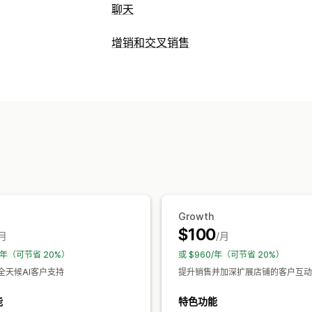
聊天
实时消息传送
增销和交叉销售
AI 聊天机器人
多语言
自定义
自动回复
产品页面增销
弹出窗口
多币种
多语言
折扣
常见问题解答
问候
产品推荐
增
优惠和建议
自定义
产品推荐
AI 建议
颜色和字体
表情符号和贴纸
聊天窗口
分析
推荐绩效
优化建议
Growth
$100
/月
/月
8/年（可节省 20%）
或 $960/年（可节省 20%）
全天候AI客户支持
提升销售并加深扩展店铺的客户互动
能
特色功能