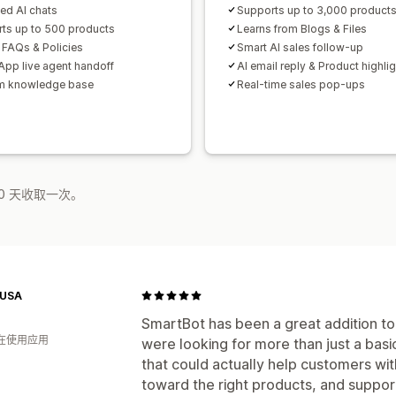
ted AI chats
Supports up to 3,000 product
ts up to 500 products
Learns from Blogs & Files
 FAQs & Policies
Smart AI sales follow-up
pp live agent handoff
AI email reply & Product highli
m knowledge base
Real-time sales pop-ups
0 天收取一次。
-USA
SmartBot has been a great addition t
人在使用应用
were looking for more than just a b
that could actually help customers wi
toward the right products, and suppor