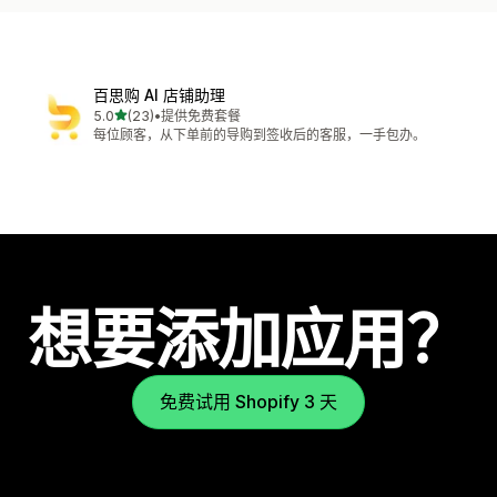
百思购 AI 店铺助理
星（满分 5 星）
5.0
(23)
•
提供免费套餐
总共 23 条评论
每位顾客，从下单前的导购到签收后的客服，一手包办。
想要添加应用？
免费试用 Shopify 3 天