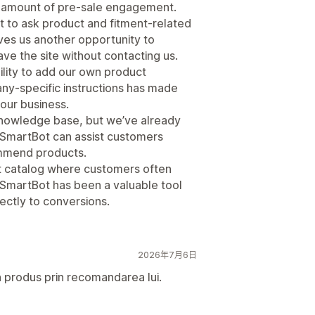
e amount of pre-sale engagement.
 to ask product and fitment-related
ves us another opportunity to
e the site without contacting us.
ility to add our own product
ny-specific instructions has made
our business.
 knowledge base, but we’ve already
SmartBot can assist customers
mmend products.
ct catalog where customers often
SmartBot has been a valuable tool
rectly to conversions.
2026年7月6日
un produs prin recomandarea lui.