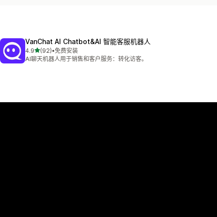
VanChat AI Chatbot&AI 智能客服机器人
星（满分 5 星）
4.9
(92)
•
免费安装
总共 92 条评论
AI聊天机器人用于销售和客户服务：转化访客。