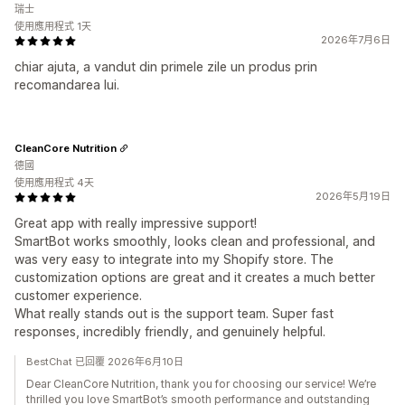
瑞士
使用應用程式 1天
2026年7月6日
chiar ajuta, a vandut din primele zile un produs prin
recomandarea lui.
CleanCore Nutrition
德國
使用應用程式 4天
2026年5月19日
Great app with really impressive support!
SmartBot works smoothly, looks clean and professional, and
was very easy to integrate into my Shopify store. The
customization options are great and it creates a much better
customer experience.
What really stands out is the support team. Super fast
responses, incredibly friendly, and genuinely helpful.
BestChat 已回覆 2026年6月10日
Dear CleanCore Nutrition, thank you for choosing our service! We’re
thrilled you love SmartBot’s smooth performance and outstanding