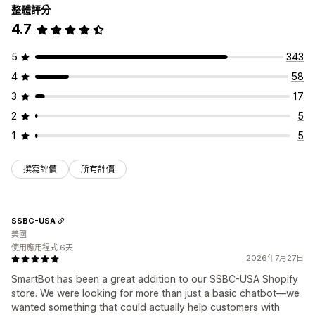
整體評分
4.7
5
343
4
58
3
17
2
5
1
5
撰寫評價
所有評價
SSBC-USA
美國
使用應用程式 6天
2026年7月27日
SmartBot has been a great addition to our SSBC-USA Shopify
store. We were looking for more than just a basic chatbot—we
wanted something that could actually help customers with