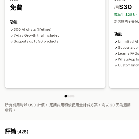
專員顯示圖片
$30
免費
推薦成效
最佳化建議
/月
或每年 $288，
新店鋪的全天候
功能
300 AI chats (lifetime)
功能
7-day Growth trial included
Supports up to 50 products
Unlimited AI
Supports up
Learns FAQs 
WhatsApp li
Custom kno
所有費用均以 USD 計價。 定期費用和依使用量計費方案，均以 30 天為週期
收費。
評論
(428)