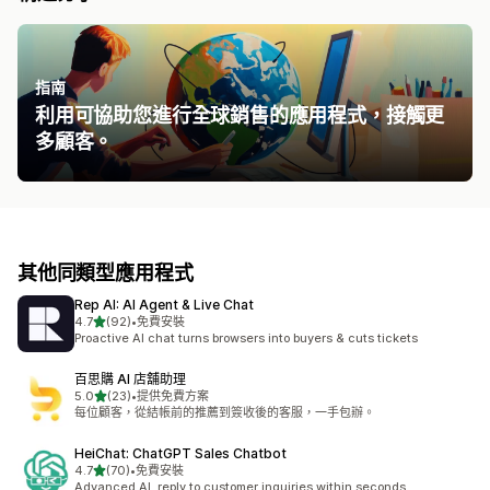
指南
利用可協助您進行全球銷售的應用程式，接觸更
多顧客。
其他同類型應用程式
Rep AI: AI Agent & Live Chat
滿分 5 顆星
4.7
(92)
•
免費安裝
共有 92 則評價
Proactive AI chat turns browsers into buyers & cuts tickets
百思購 AI 店舖助理
滿分 5 顆星
5.0
(23)
•
提供免費方案
共有 23 則評價
每位顧客，從結帳前的推薦到簽收後的客服，一手包辦。
HeiChat: ChatGPT Sales Chatbot
滿分 5 顆星
4.7
(70)
•
免費安裝
共有 70 則評價
Advanced AI, reply to customer inquiries within seconds.