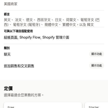
美國商家
語言
英文、 法文、 德文、 西班牙文、 日文、 荷蘭文、 葡萄牙文 (巴
西)、 葡萄牙文 (葡萄牙)、 簡體中文、 繁體中文，以及 韓文
可與以下項目搭配使用
結帳頁面
Shopify Flow
Shopify 管理介面
類別
聊天
顯示功能
即時傳訊
追加銷售和交叉銷售
顯示功能
AI 聊天機器人
多國語言
自訂
自動回覆
產品頁面追加銷售
彈出式視窗
多種幣別
多國語言
折扣
常見問題
招呼語
商品推薦
追加銷售
定價
銷售內容和建議
選擇最適合您業務的方案。
自訂
商品推薦
AI 推薦功能
顏色和字型
表情符號和貼圖
聊天視窗
歡迎訊息
聊天按鈕
分析
Free
Starter