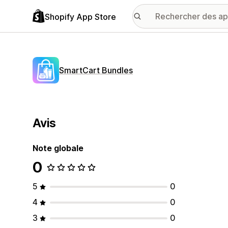
Shopify App Store
SmartCart Bundles
Avis
Note globale
0
5
0
4
0
3
0