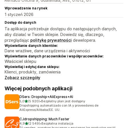
Rentaco Oficina 9, Guatemala, AVE, 01012, GT
Wprowadzenie na rynek
1 styczeń 2026
Dostęp do danych
Ta aplikacja potrzebuje dostępu do następujących danych,
aby działać w Twoim sklepie. Dowiedz się, dlaczego,
przeglądając
politykę prywatności
dewelopera.
Wyświetlanie danych klientów:
Dane wrażliwe, dane urządzenia i aktywności
Wyświetlanie danych pracowników i współpracowników:
Właściciel sklepu
Wyświetlaj i edytuj dane sklepu:
Klienci, produkty, zamówienia
Zobacz szczegóły
Więcej podobnych aplikacji
DSers: Dropship+AliExpress+AI
na 5 gwiazdek
5,0
(5 920)
•
Bezpłatny plan jest dostępny
Łączna liczba recenzji: 5920
Dropshipping automatizado con IA y proveedores de
AliExpress/Alibaba/EE. UU.
CJdropshipping: Much Faster
na 5 gwiazdek
4,9
(2 549)
•
Bezpłatna instalacja
Łączna liczba recenzji: 2549
Tú vendes, ¡nosotros buscamos y enviamos los productos por ti!