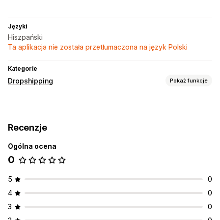
Języki
Hiszpański
Ta aplikacja nie została przetłumaczona na język Polski
Kategorie
Dropshipping
Pokaż funkcje
Produkty, które możesz sprzedawać
Ubrania i akcesoria
Torby i walizki
Dom i ogród
Recenzje
Zdrowie i uroda
Elektronika
Rozrywka i multimedia
Zabawki i gry
Produkty dla niemowląt
Produkty sportowe
Ogólna ocena
Produkty dla zwierząt
Biznes i biuro
Motoryzacja
0
5
0
4
0
3
0