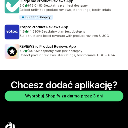
Judge.me Product Reviews App
na 5 gwiazdek
5,0
(43 046)
•
Bezpłatny plan jest dostępny
Łączna liczba recenzji: 43046
Collect unlimited product reviews, star ratings, testimonials
Built for Shopify
Yotpo: Product Reviews App
na 5 gwiazdek
4,8
(4 393)
•
Bezpłatny plan jest dostępny
Łączna liczba recenzji: 4393
Build trust and boost revenue with product reviews & UGC
REVIEWS.io Product Reviews App
na 5 gwiazdek
4,7
(698)
•
Bezpłatny plan jest dostępny
Łączna liczba recenzji: 698
Collect product reviews, star ratings, testimonials, UGC + Q&A
Chcesz dodać aplikację?
Wypróbuj Shopify za darmo przez 3 dni