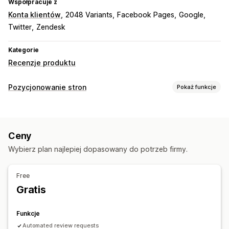
Współpracuje z
Konta klientów
2048 Variants
Facebook Pages
Google
Twitter
Zendesk
Kategorie
Recenzje produktu
Pozycjonowanie stron
Pokaż funkcje
Narzędzia SEO
Linki przychodzące
Przekierowania
Indeksowanie strony
Ceny
Metatagi
Skrypty
Wybierz plan najlepiej dopasowany do potrzeb firmy.
Monitorowanie wydajności
Raportowanie
Informacje i wskazówki
Analizy
Free
Analizy konkurencji
Analizy słów kluczowych
Gratis
Analizy zawartości
Funkcje
Automated review requests