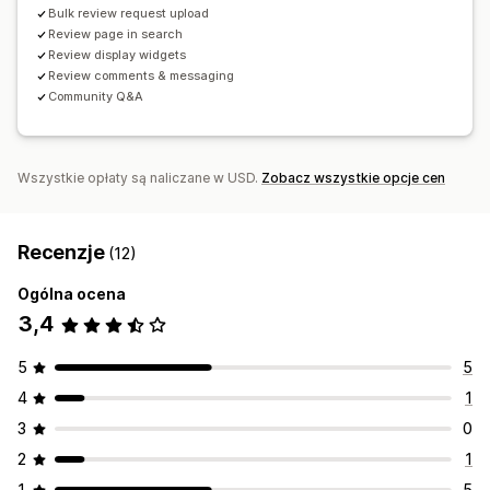
Bulk review request upload
Review page in search
Review display widgets
Review comments & messaging
Community Q&A
Wszystkie opłaty są naliczane w USD.
Zobacz wszystkie opcje cen
Recenzje
(12)
Ogólna ocena
3,4
5
5
4
1
3
0
2
1
1
5