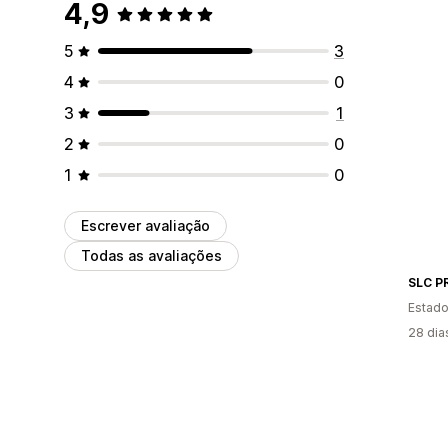
4,9
5
3
4
0
3
1
2
0
1
0
Escrever avaliação
Todas as avaliações
SLC P
Estado
28 dia