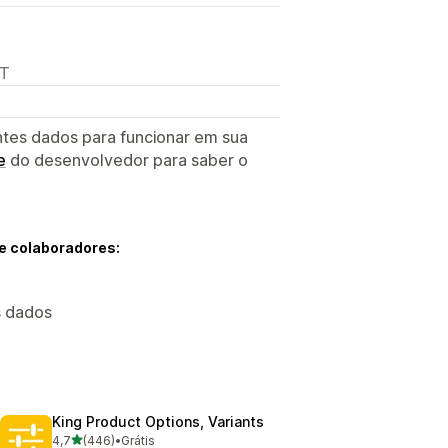
LT
ntes dados para funcionar em sua
e
do desenvolvedor para saber o
e colaboradores:
s dados
King Product Options, Variants
de 5 estrelas
4,7
(446)
•
Grátis
446 avaliações ao todo