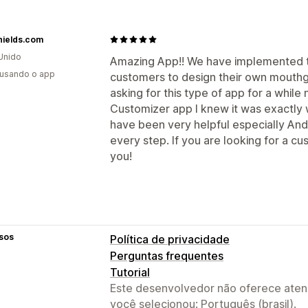
ields.com
Unido
Amazing App!! We have implemented thi
 usando o app
customers to design their own mouth
asking for this type of app for a whil
Customizer app I knew it was exactly
have been very helpful especially And
every step. If you are looking for a cu
you!
sos
Política de privacidade
Perguntas frequentes
Tutorial
Este desenvolvedor não oferece atend
você selecionou: Português (brasil).