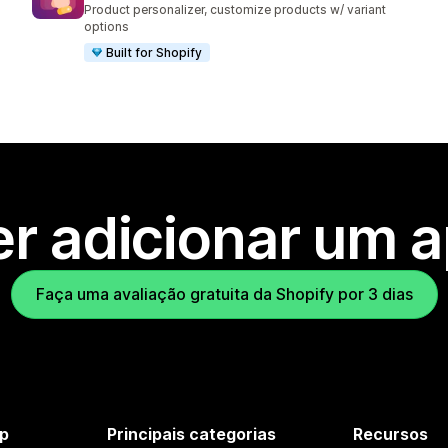
Product personalizer, customize products w/ variant
options
Built for Shopify
r adicionar um 
Faça uma avaliação gratuita da Shopify por 3 dias
p
Principais categorias
Recursos