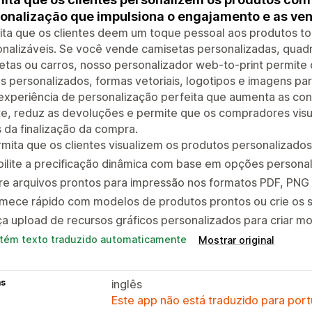
onalização que impulsiona o engajamento e as ve
ita que os clientes deem um toque pessoal aos produtos t
nalizáveis. Se você vende camisetas personalizadas, quadr
letas ou carros, nosso personalizador web-to-print permite
s personalizados, formas vetoriais, logotipos e imagens par
experiência de personalização perfeita que aumenta as co
te, reduz as devoluções e permite que os compradores vis
 da finalização da compra.
mita que os clientes visualizem os produtos personalizado
ilite a precificação dinâmica com base em opções personal
re arquivos prontos para impressão nos formatos PDF, PNG
mece rápido com modelos de produtos prontos ou crie os s
a upload de recursos gráficos personalizados para criar mod
tém texto traduzido automaticamente
Mostrar original
as
inglês
Este app não está traduzido para port