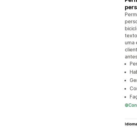
pers
Perm
perso
bicic
texto
uma 
clien
antes
Per
Hab
Ge
Co
Faç
Con
Idiom