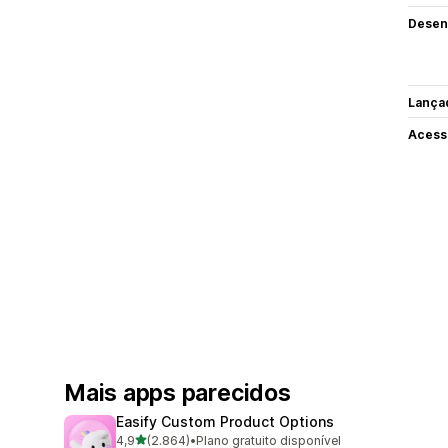
Desen
Lança
Acess
Mais apps parecidos
Easify Custom Product Options
de 5 estrelas
4,9
(2.864)
•
Plano gratuito disponível
2864 avaliações ao todo