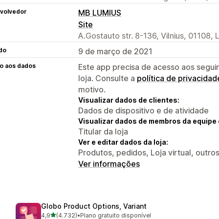
volvedor
MB LUMIUS
Site
A.Gostauto str. 8-136, Vilnius, 01108, 
do
9 de março de 2021
o aos dados
Este app precisa de acesso aos segui
loja. Consulte a
política de privacidad
motivo.
Visualizar dados de clientes:
Dados de dispositivo e de atividade
Visualizar dados de membros da equipe 
Titular da loja
Ver e editar dados da loja:
Produtos, pedidos, Loja virtual, outro
Ver informações
Globo Product Options, Variant
de 5 estrelas
4,9
(4.732)
•
Plano gratuito disponível
4732 avaliações ao todo