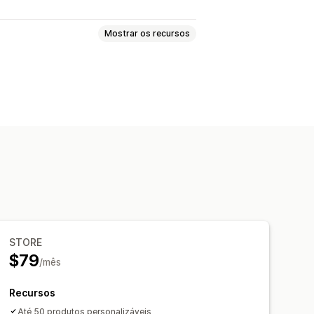
Mostrar os recursos
lização
Exibição de variantes
icos
 manuais
STORE
$79
/mês
Recursos
Até 50 produtos personalizáveis