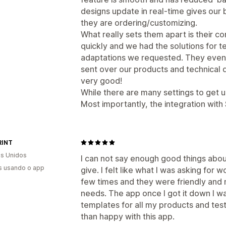
designs update in real-time gives ou
they are ordering/customizing.
What really sets them apart is their 
quickly and we had the solutions for te
adaptations we requested. They even
sent over our products and technical d
very good!
While there are many settings to get use
Most importantly, the integration with
RINT
s Unidos
I can not say enough good things abou
s usando o app
give. I felt like what I was asking for
few times and they were friendly and m
needs. The app once I got it down I w
templates for all my products and test
than happy with this app.