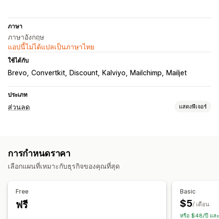
ภาษา
ภาษาอังกฤษ
แอปนี้ไม่ได้แปลเป็นภาษาไทย
ใช้ได้กับ
Brevo
Convertkit
Discount
Kalviyo
Mailchimp
Mailjet
ประเภท
ส่วนลด
แสดงฟีเจอร์
ประเภทส่วนลด
รหัสส่วนลด
คูปอง
การกำหนดราคาแบบคงที่
ส่วนลดแบบคงที่
การกำหนดราคา
การจัดส่งฟรี
อัตราค่าจัดส่ง
ส่วนลดในตะกร้าสินค้า
เลือกแผนที่เหมาะกับธุรกิจของคุณที่สุด
เช็คเอาท์ส่วนลด
การสมัครใช้งาน
ข้อเสนอมีระยะเวลาจำกัด
เมื่อตั้งใจออก
ป๊อปอัพ
Free
Basic
การจัดการส่วนลด
$5
ฟรี
/ เดือน
เครื่องมือแก้ไข
แบบอักษรที่กำหนดเอง
แคมเปญ
ทริกเกอร์และกฎ
หรือ $48/ปี แล