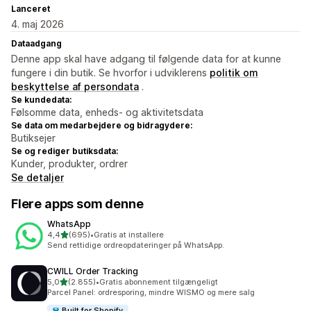
Lanceret
4. maj 2026
Dataadgang
Denne app skal have adgang til følgende data for at kunne
fungere i din butik. Se hvorfor i udviklerens
politik om
beskyttelse af persondata
.
Se kundedata:
Følsomme data, enheds- og aktivitetsdata
Se data om medarbejdere og bidragydere:
Butiksejer
Se og rediger butiksdata:
Kunder, produkter, ordrer
Se detaljer
Flere apps som denne
WhatsApp
ud af 5 stjerner
4,4
(695)
•
Gratis at installere
695 anmeldelser i alt
Send rettidige ordreopdateringer på WhatsApp.
CWILL Order Tracking
ud af 5 stjerner
5,0
(2.855)
•
Gratis abonnement tilgængeligt
2855 anmeldelser i alt
Parcel Panel: ordresporing, mindre WISMO og mere salg
Built for Shopify