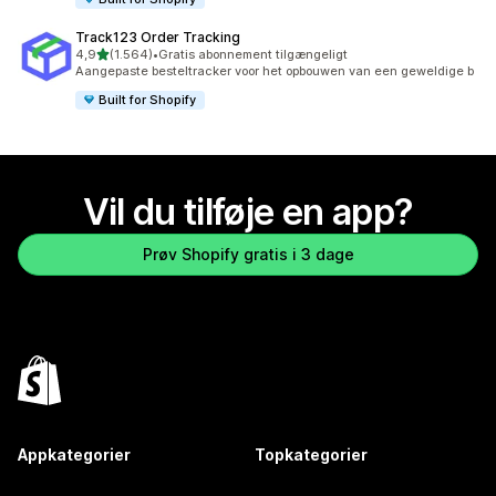
Track123 Order Tracking
ud af 5 stjerner
4,9
(1.564)
•
Gratis abonnement tilgængeligt
1564 anmeldelser i alt
Aangepaste besteltracker voor het opbouwen van een geweldige b
Built for Shopify
Vil du tilføje en app?
Prøv Shopify gratis i 3 dage
Appkategorier
Topkategorier