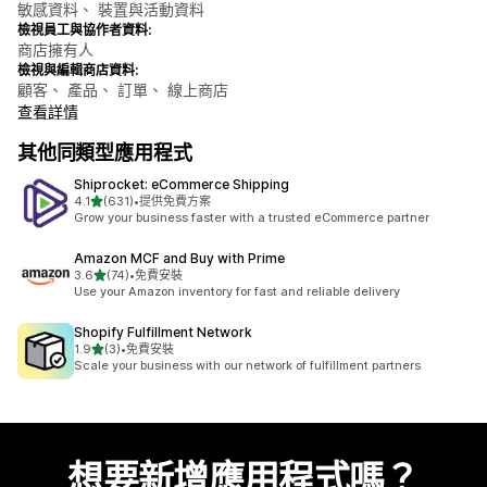
敏感資料、 裝置與活動資料
檢視員工與協作者資料:
商店擁有人
檢視與編輯商店資料:
顧客、 產品、 訂單、 線上商店
查看詳情
其他同類型應用程式
Shiprocket: eCommerce Shipping
滿分 5 顆星
4.1
(631)
•
提供免費方案
共有 631 則評價
Grow your business faster with a trusted eCommerce partner
Amazon MCF and Buy with Prime
滿分 5 顆星
3.6
(74)
•
免費安裝
共有 74 則評價
Use your Amazon inventory for fast and reliable delivery
Shopify Fulfillment Network
滿分 5 顆星
1.9
(3)
•
免費安裝
共有 3 則評價
Scale your business with our network of fulfillment partners
想要新增應用程式嗎？