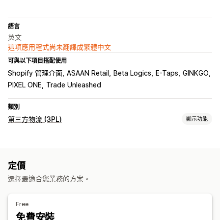
語言
英文
這項應用程式尚未翻譯成繁體中文
可與以下項目搭配使用
Shopify 管理介面
ASAAN Retail
Beta Logics
E-Taps
GINKGO
PIXEL ONE
Trade Unleashed
類別
第三方物流 (3PL)
顯示功能
訂單管理
批次處理
訂單路線規劃
託運單標籤
運費費率
裝箱單
定價
多家貨運業者追蹤
追蹤頁面
追蹤連結
追蹤記錄
退貨
選擇最適合您業務的方案。
Free
免費安裝