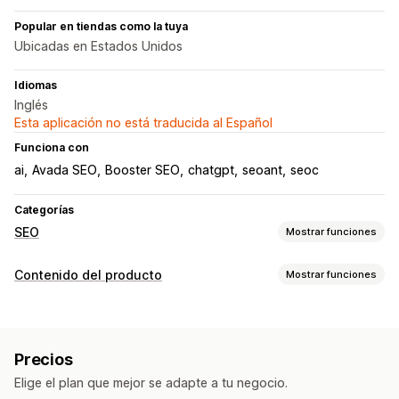
Popular en tiendas como la tuya
Ubicadas en Estados Unidos
Idiomas
Inglés
Esta aplicación no está traducida al Español
Funciona con
ai
Avada SEO
Booster SEO
chatgpt
seoant
seoc
Categorías
SEO
Mostrar funciones
Herramientas de SEO
Contenido del producto
Mostrar funciones
Compresión de imágenes
Tipos de contenido
Copia de seguridad de imágenes
Texto alternativo
Descripciones
Artículos del blog
Duplicar contenido
Precargar
Enlaces de retroceso
Precios
Publicaciones en redes sociales
Mapa del sitio
Indexación de páginas
Metaetiqueta
Elige el plan que mejor se adapte a tu negocio.
Edición masiva
Generación de IA
SEO local
Creación de contenido