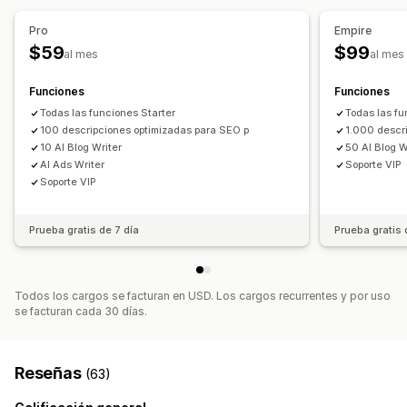
Optimización de la imagen
Optimización de la velocidad
Generación de IA
Traducción
Pro
Empire
Optimización del contenido
Automatizaciones
$59
$99
SEO
al mes
al mes
Monitorear el rendimiento
Blog SEO
Funciones
Funciones
Puntuación SEO
Auditorías
Informes
Todas las funciones Starter
Todas las fu
Información útil y consejos
Informes y estadísticas
100 descripciones optimizadas para SEO p
1.000 descr
Análisis de la competencia
Análisis de palabra clave
10 AI Blog Writer
50 AI Blog W
Análisis de velocidad
Análisis de enlaces
AI Ads Writer
Soporte VIP
Soporte VIP
Análisis de contenido
Seguimiento
Seguimiento de posicionamiento
Prueba gratis de 7 día
Prueba gratis 
Seguimiento de conversión
Tráfico del sitio web
Prueba A/B
Todos los cargos se facturan en USD. Los cargos recurrentes y por uso
se facturan cada 30 días.
Reseñas
(63)