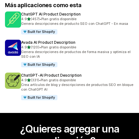
Más aplicaciones como esta
ChatGPT AI Product Description
de 5 estrellas
4.9
(457)
•
Plan gratis disponible
457 reseñas en total
Genera descripciones de producto SEO con ChatGPT - En masa
Built for Shopify
Avada AI Product Description
de 5 estrellas
4.9
(120)
•
Plan gratis disponible
120 reseñas en total
Genera descripciones de productos de forma masiva y optimiza el
SEO con IA
Built for Shopify
ChatGPT‑AI Product Description
de 5 estrellas
4.9
(331)
•
Plan gratis disponible
331 reseñas en total
Crea artículos de blog y descripciones de productos SEO en bloque
con ChatGPT AI
Built for Shopify
¿Quieres agregar una