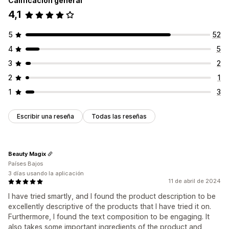
Calificación general
4,1
5
52
4
5
3
2
2
1
1
3
Escribir una reseña
Todas las reseñas
Beauty Magix
Países Bajos
3 días usando la aplicación
11 de abril de 2024
I have tried smartly, and I found the product description to be
excellently descriptive of the products that I have tried it on.
Furthermore, I found the text composition to be engaging. It
also takes some important ingredients of the product and