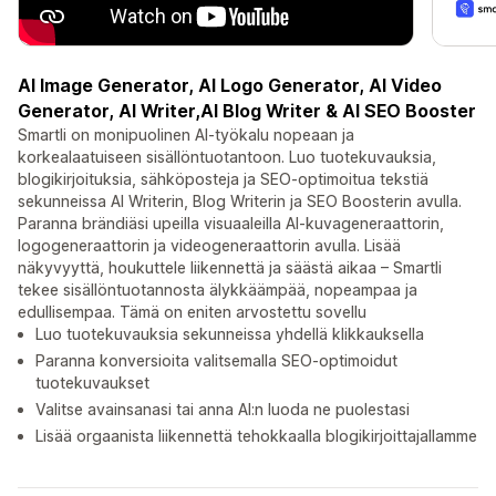
AI Image Generator, AI Logo Generator, AI Video
Generator, AI Writer,AI Blog Writer & AI SEO Booster
Smartli on monipuolinen AI-työkalu nopeaan ja
korkealaatuiseen sisällöntuotantoon. Luo tuotekuvauksia,
blogikirjoituksia, sähköposteja ja SEO-optimoitua tekstiä
sekunneissa AI Writerin, Blog Writerin ja SEO Boosterin avulla.
Paranna brändiäsi upeilla visuaaleilla AI-kuvageneraattorin,
logogeneraattorin ja videogeneraattorin avulla. Lisää
näkyvyyttä, houkuttele liikennettä ja säästä aikaa – Smartli
tekee sisällöntuotannosta älykkäämpää, nopeampaa ja
edullisempaa. Tämä on eniten arvostettu sovellu
Luo tuotekuvauksia sekunneissa yhdellä klikkauksella
Paranna konversioita valitsemalla SEO-optimoidut
tuotekuvaukset
Valitse avainsanasi tai anna AI:n luoda ne puolestasi
Lisää orgaanista liikennettä tehokkaalla blogikirjoittajallamme