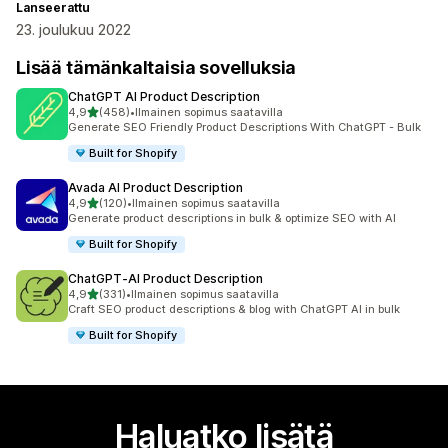
Lanseerattu
23. joulukuu 2022
Lisää tämänkaltaisia sovelluksia
ChatGPT AI Product Description
/ 5 tähteä
4,9
(458)
•
Ilmainen sopimus saatavilla
458 arvostelua yhteensä
Generate SEO Friendly Product Descriptions With ChatGPT - Bulk
Built for Shopify
Avada AI Product Description
/ 5 tähteä
4,9
(120)
•
Ilmainen sopimus saatavilla
120 arvostelua yhteensä
Generate product descriptions in bulk & optimize SEO with AI
Built for Shopify
ChatGPT‑AI Product Description
/ 5 tähteä
4,9
(331)
•
Ilmainen sopimus saatavilla
331 arvostelua yhteensä
Craft SEO product descriptions & blog with ChatGPT AI in bulk
Built for Shopify
Haluatko lisätä