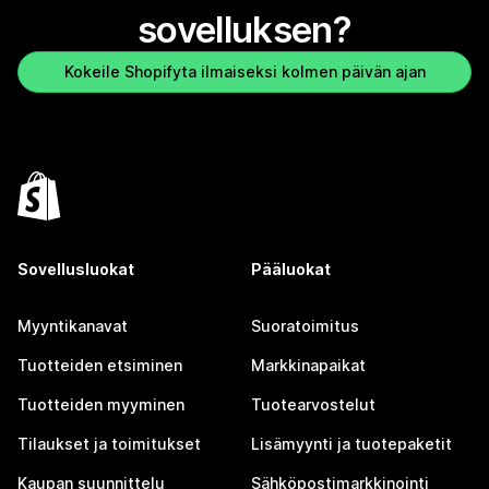
sovelluksen?
Kokeile Shopifyta ilmaiseksi kolmen päivän ajan
Sovellusluokat
Pääluokat
Myyntikanavat
Suoratoimitus
Tuotteiden etsiminen
Markkinapaikat
Tuotteiden myyminen
Tuotearvostelut
Tilaukset ja toimitukset
Lisämyynti ja tuotepaketit
Kaupan suunnittelu
Sähköpostimarkkinointi