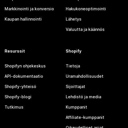
Markkinointi ja konversio
Hakukoneoptimointi
Kaupan hallinnointi
Lähetys
Valuutta ja käännös
Resurssit
Shopify
Shopifyn ohjekeskus
Tietoja
API-dokumentaatio
Uramahdollisuudet
Shopify-yhteisö
Sijoittajat
Shopify-blogi
Lehdistö ja media
Tutkimus
Kumppanit
Affiliate-kumppanit
Oikeudelliset asiat