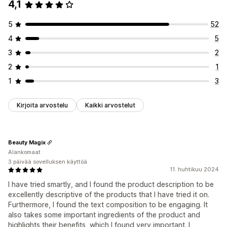
4,1
5
52
4
5
3
2
2
1
1
3
Kirjoita arvostelu
Kaikki arvostelut
Beauty Magix
Alankomaat
3 päivää sovelluksen käyttöä
11. huhtikuu 2024
I have tried smartly, and I found the product description to be
excellently descriptive of the products that I have tried it on.
Furthermore, I found the text composition to be engaging. It
also takes some important ingredients of the product and
highlights their benefits, which I found very important. I