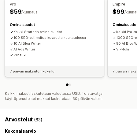
Hakukoneoptimointi
Pro
Empire
Tehokkuuden valvonta
$59
$99
Blogin hakukoneoptimointi
/kuukausi
/kuuka
SEO-pisteet
Tarkastukset
Raportointi
Tiedot ja vinkit
Ominaisuudet
Ominaisuude
Analytiikka
Kilpailija-analyysi
Avainsana-analyysi
Kaikki Starterin ominaisuudet
Kaikki Pro-o
Nopeusanalyysi
Linkkianalyysi
Sisältöanalyysi
Seuranta
100 SEO-optimoitua kuvausta kuukaudessa
1000 SEO-op
Ranking-seuranta
Konversioseuranta
Sivustoliikenne
10 AI Blog Writer
50 AI Blog W
A/B-testaus
AI Ads Writer
VIP-tuki
VIP-tuki
7 päivän maksuton kokeilu
7 päivän maks
Kaikki maksut laskutetaan valuutassa USD. Toistuvat ja
käyttöperusteiset maksut laskutetaan 30 päivän välein.
Arvostelut
(63)
Kokonaisarvio