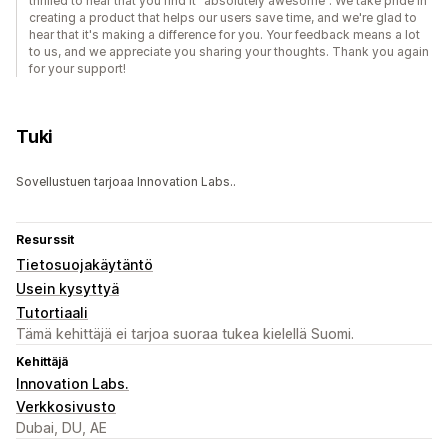
thrilled to hear that you find it "absolutely awesome". We take pride in
creating a product that helps our users save time, and we're glad to
hear that it's making a difference for you. Your feedback means a lot
to us, and we appreciate you sharing your thoughts. Thank you again
for your support!
Tuki
Sovellustuen tarjoaa Innovation Labs..
Resurssit
Tietosuojakäytäntö
Usein kysyttyä
Tutortiaali
Tämä kehittäjä ei tarjoa suoraa tukea kielellä Suomi.
Kehittäjä
Innovation Labs.
Verkkosivusto
Dubai, DU, AE