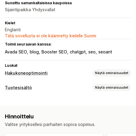
Suosittu samankaltaisissa kaupoissa
Sijaintipaikka Yhdysvallat
Kielet
Englanti
Tätä sovellusta ei ole käännetty kielelle Suomi
Toimii seuraavan kanssa:
Avada SEO
blog
Booster SEO
chatgpt
seo
seoant
Luokat
Hakukoneoptimointi
Näytä ominaisuudet
Hakuoptimointityökalut
Tuotesisältö
Näytä ominaisuudet
Kuvan pakkaus
Kuvan varmuuskopiointi
ALT-teksti
Sisältötyypit
Kaksoissisältö
Esilataus
Takalinkit
Sivukartat
Kuvaukset
Blogipostaukset
Sosiaalisen median postit
Sivujen indeksointi
Meta-tunnisteet
Joukkomuokkaus
Hinnoittelu
Tekoälygenerointi
Paikallinen hakukoneoptimointi
Sisällöntuotanto
Valitse yrityksellesi parhaiten sopiva sopimus.
Kuvan optimointi
Nopeuden optimointi
Tekoälygenerointi
Käännös
Sisällön optimointi
Automaatiot