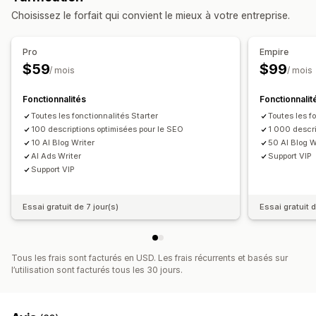
Balises méta
Édition en bloc
Génération IA
SEO local
Choisissez le forfait qui convient le mieux à votre entreprise.
Optimisation d’images
Optimisation de vitesse
Création de contenu
Optimisation de contenu
Automatisations
Génération basée sur l’IA
Traduction
Pro
Empire
Suivi des performances
$59
$99
SEO
/ mois
/ mois
Note SEO
Audits
Rapports
Informations et conseils
SEO du blog
Fonctionnalités
Fonctionnalit
Analyses de données
Analyses de la concurrence
Toutes les fonctionnalités Starter
Toutes les f
Analyses de mots-clés
Analyses de la vitesse
100 descriptions optimisées pour le SEO
1 000 descri
Analyses de liens
Analyses de contenu
Suivi
10 AI Blog Writer
50 AI Blog W
Suivi du classement
Suivi des conversions
AI Ads Writer
Support VIP
Support VIP
Trafic du site web
Test A/B
Essai gratuit de 7 jour(s)
Essai gratuit d
Tous les frais sont facturés en USD. Les frais récurrents et basés sur
l’utilisation sont facturés tous les 30 jours.