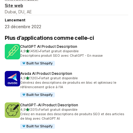
Site web
Dubai, DU, AE
Lancement
23 décembre 2022
Plus d’applications comme celle-ci
ChatGPT AI Product Description
étoile(s) sur 5
4,9
(458)
•
Forfait gratuit disponible
458 avis au total
Descriptions produit SEO avec ChatGPT - En masse
Built for Shopify
Avada AI Product Description
étoile(s) sur 5
4,9
(120)
•
Forfait gratuit disponible
120 avis au total
Générez des descriptions de produits en bloc et optimisez le
référencement grâce à l’IA
Built for Shopify
ChatGPT‑AI Product Description
étoile(s) sur 5
4,9
(331)
•
Forfait gratuit disponible
331 avis au total
Créez en masse des descriptions de produits SEO et des articles
de blog avec ChatGPT AI
Built for Shopify