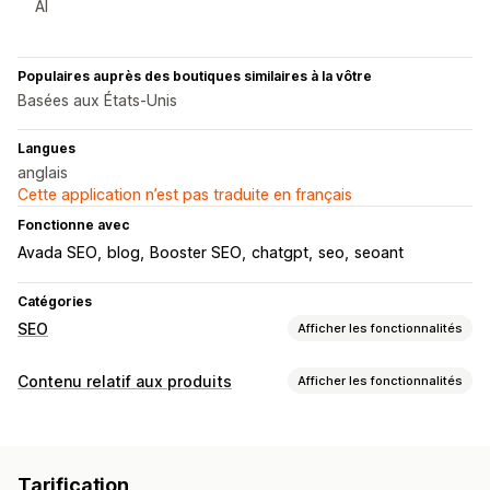
AI
Populaires auprès des boutiques similaires à la vôtre
Basées aux États-Unis
Langues
anglais
Cette application n’est pas traduite en français
Fonctionne avec
Avada SEO
blog
Booster SEO
chatgpt
seo
seoant
Catégories
SEO
Afficher les fonctionnalités
Outils SEO
Contenu relatif aux produits
Afficher les fonctionnalités
Compression d’images
Sauvegarde d’images
Types de contenus
Texte alternatif
Duplication du contenu
Préchargement
Descriptions
Articles de blog
Liens retour
Plans du site
Indexation des pages
Tarification
Publications sur les médias sociaux