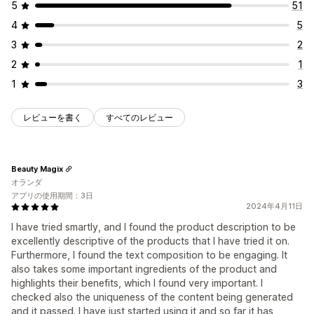
5
51
4
5
3
2
2
1
1
3
レビューを書く
すべてのレビュー
Beauty Magix
オランダ
アプリの使用期間：3日
2024年4月11日
I have tried smartly, and I found the product description to be
excellently descriptive of the products that I have tried it on.
Furthermore, I found the text composition to be engaging. It
also takes some important ingredients of the product and
highlights their benefits, which I found very important. I
checked also the uniqueness of the content being generated
and it passed. I have just started using it and so far it has