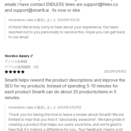
emails I have contact ENDLESS times are support@felex.co
and support@smartli.ai . fix now or else
Innovation Labs.が返信しました 2025年11月1日
Hi Nola! We're truly sorry to hear about your experience. Our team
reached out to you personally to resolve this. Hope you can get back
to our email.
Voodoo Apiary
アメリカ合衆国
アプリの使用期間：3日
2023年3月6日
Smartli helps reword the product descriptions and improve the
SEO for my products. Instead of spending 5-10 minutes for
each product Smartli can do about 20 products/items in 5
minutes.
Innovation Labs.が返信しました 2023年3月27日
Thank you for taking the time to leave a review about Smartli! We are
thrilled to hear that you find it "absolutely awesome". We take pride in
creating a product that helps our users save time, and we're glad to
hear that it's making a difference for you. Your feedback means a lot