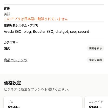
言語
英語
このアプリは日本語に翻訳されていません
連携対象システム・アプリ
Avada SEO
blog
Booster SEO
chatgpt
seo
seoant
カテゴリー
SEO
機能を表示
SEOツール
商品コンテンツ
機能を表示
画像の圧縮
画像のバックアップ
代替テキスト
コンテンツタイプ
コンテンツの複製
事前読み込み
バックリンク
サイトマップ
説明
ブログ記事
SNS投稿
ページのインデックス付け
メタタグ
一括編集
AI生成
価格設定
ローカルSEO
画像の最適化
スピード最適化
コンテンツ作成
ビジネスに最適なプランをお選びください。
コンテンツの最適化
オートメーション
AI生成
翻訳
パフォーマンスのモニタリング
SEO
プロ
エンパイア
SEOスコア
監査
レポート
インサイトとヒント
分析
競合分析
$59
$99
ブログSEO
/月
/月