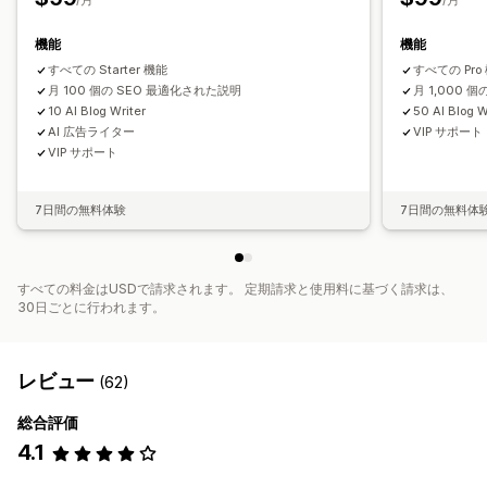
キーワード分析
スピード分析
リンク分析
コンテンツ分析
機能
機能
追跡
順位追跡
コンバージョントラッキング
すべての Starter 機能
すべての Pro
ウェブサイトトラフィック
A/Bテスト
月 100 個の SEO 最適化された説明
月 1,000 
10 AI Blog Writer
50 AI Blog W
AI 広告ライター
VIP サポート
VIP サポート
7日間の無料体験
7日間の無料体
すべての料金はUSDで請求されます。 定期請求と使用料に基づく請求は、
30日ごとに行われます。
レビュー
(62)
総合評価
4.1