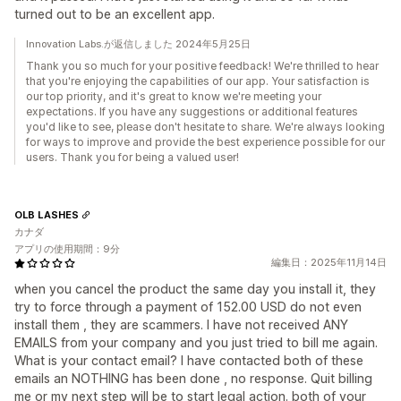
turned out to be an excellent app.
Innovation Labs.が返信しました 2024年5月25日
Thank you so much for your positive feedback! We're thrilled to hear
that you're enjoying the capabilities of our app. Your satisfaction is
our top priority, and it's great to know we're meeting your
expectations. If you have any suggestions or additional features
you'd like to see, please don't hesitate to share. We're always looking
for ways to improve and provide the best experience possible for our
users. Thank you for being a valued user!
OLB LASHES
カナダ
アプリの使用期間：9分
編集日：2025年11月14日
when you cancel the product the same day you install it, they
try to force through a payment of 152.00 USD do not even
install them , they are scammers. I have not received ANY
EMAILS from your company and you just tried to bill me again.
What is your contact email? I have contacted both of these
emails an NOTHING has been done , no response. Quit billing
me or my next step will be to start legal action. both of your