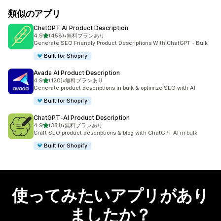
類似のアプリ
ChatGPT AI Product Description
5つ星中
4.9
(458)
•
無料プランあり
合計レビュー数：458件
Generate SEO Friendly Product Descriptions With ChatGPT - Bulk
Built for Shopify
Avada AI Product Description
5つ星中
4.9
(120)
•
無料プランあり
合計レビュー数：120件
Generate product descriptions in bulk & optimize SEO with AI
Built for Shopify
ChatGPT‑AI Product Description
5つ星中
4.9
(331)
•
無料プランあり
合計レビュー数：331件
Craft SEO product descriptions & blog with ChatGPT AI in bulk
Built for Shopify
使ってみたいアプリがあり
ましたか？