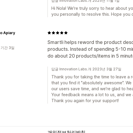
답글 Innovation Labs.개 2025년 11월 1일
Hi Nola! We're truly sorry to hear about 
you personally to resolve this. Hope you 
o Apiary
Smartli helps reword the product des
 기간 3일
products. Instead of spending 5-10 mi
do about 20 products/items in 5 minut
답글 Innovation Labs.개 2023년 3월 27일
Thank you for taking the time to leave a r
that you find it "absolutely awesome". We 
our users save time, and we're glad to hear
Your feedback means a lot to us, and we 
Thank you again for your support!
개인정보처리방침