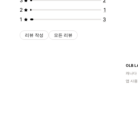
3
2
2
1
1
3
리뷰 작성
모든 리뷰
OLB L
캐나다
앱 사용