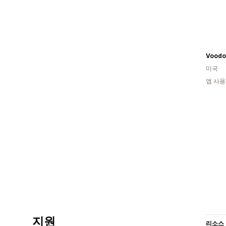
Voodo
미국
앱 사용
지원
리소스