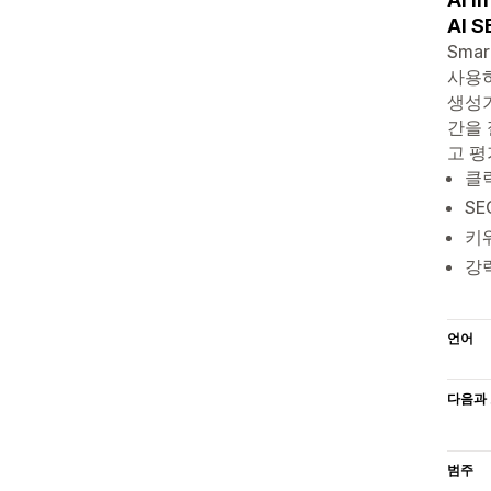
AI S
Smar
사용하
생성기
간을 
고 평
클릭
S
키
강
언어
다음과 
범주