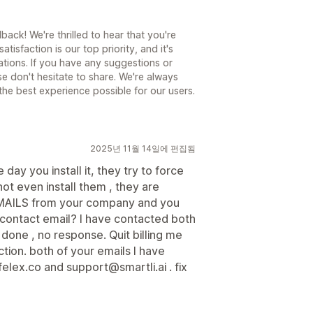
ack! We're thrilled to hear that you're
atisfaction is our top priority, and it's
tions. If you have any suggestions or
se don't hesitate to share. We're always
he best experience possible for our users.
2025년 11월 14일에 편집됨
ay you install it, they try to force
t even install them , they are
EMAILS from your company and you
ur contact email? I have contacted both
one , no response. Quit billing me
ction. both of your emails I have
lex.co and support@smartli.ai . fix