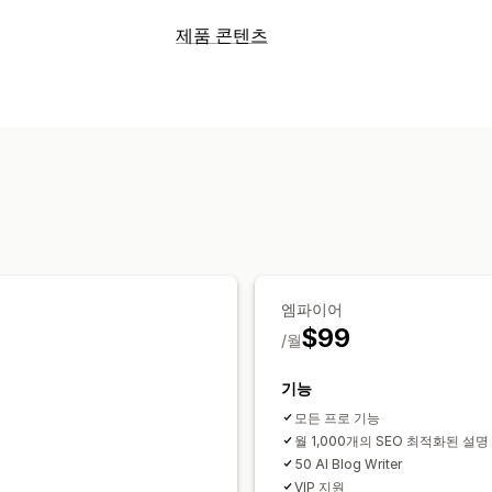
SEO 도구
제품 콘텐츠
이미지 압축
이미지 백업
대체 텍스트
콘텐츠 유형
사이트 맵
페이지 색인 생성
메타 태그
설명
블로그 게시물
소셜 미디어 게시물
이미지 최적화
속도 최적화
콘텐츠 최
콘텐츠 생성
실적 모니터링
AI 생성
번역
SEO 점수
감사
보고
분석 정보 및 팁
속도 분석
링크 분석
콘텐츠 분석
추적
SEO
웹사이트 트래픽
A/B 테스트
블로그 SEO
엠파이어
$99
/월
기능
모든 프로 기능
월 1,000개의 SEO 최적화된 설명
50 AI Blog Writer
VIP 지원