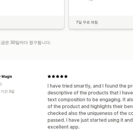
7일 무료 체험
 요금은 30일마다 청구됩니다.
y Magix
드
I have tried smartly, and I found the p
 기간 3일
descriptive of the products that I have
text composition to be engaging. It a
of the product and highlights their ben
checked also the uniqueness of the c
passed. I have just started using it and
excellent app.