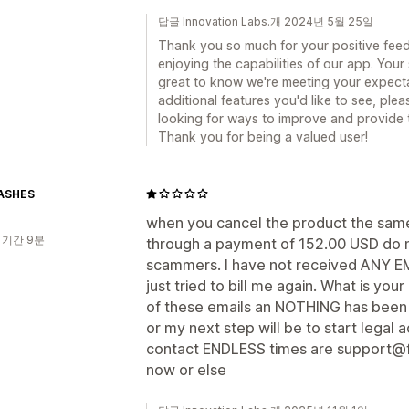
답글 Innovation Labs.개 2024년 5월 25일
Thank you so much for your positive feedb
enjoying the capabilities of our app. Your s
great to know we're meeting your expecta
additional features you'd like to see, plea
looking for ways to improve and provide t
Thank you for being a valued user!
ASHES
when you cancel the product the same d
 기간 9분
through a payment of 152.00 USD do no
scammers. I have not received ANY 
just tried to bill me again. What is yo
of these emails an NOTHING has been d
or my next step will be to start legal a
contact ENDLESS times are support@fe
now or else