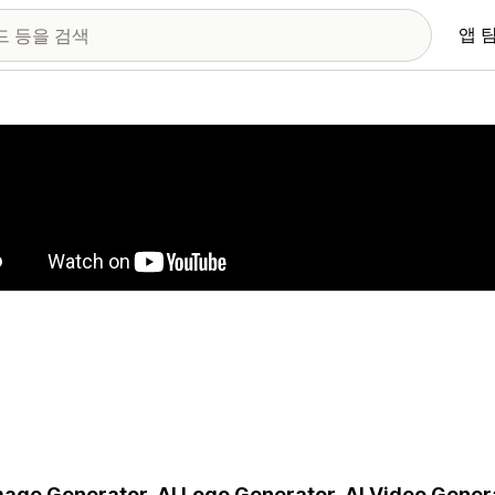
앱 
 이미지 갤러리
mage Generator, AI Logo Generator, AI Video Generat