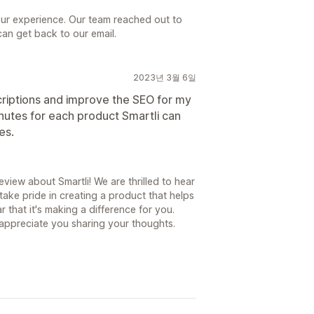
your experience. Our team reached out to
can get back to our email.
2023년 3월 6일
criptions and improve the SEO for my
nutes for each product Smartli can
es.
eview about Smartli! We are thrilled to hear
take pride in creating a product that helps
 that it's making a difference for you.
appreciate you sharing your thoughts.