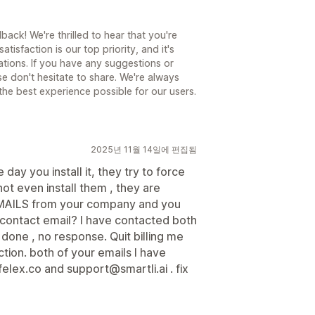
ack! We're thrilled to hear that you're
atisfaction is our top priority, and it's
tions. If you have any suggestions or
se don't hesitate to share. We're always
he best experience possible for our users.
2025년 11월 14일에 편집됨
ay you install it, they try to force
t even install them , they are
EMAILS from your company and you
ur contact email? I have contacted both
one , no response. Quit billing me
ction. both of your emails I have
lex.co and support@smartli.ai . fix