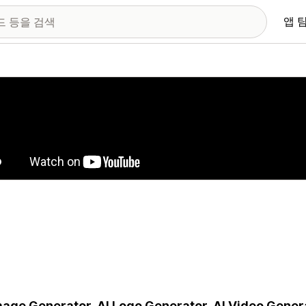
앱 
 이미지 갤러리
mage Generator, AI Logo Generator, AI Video Generat