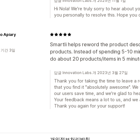
답글 Innovation Labs.개 2025년 11월 1일
Hi Nola! We're truly sorry to hear about 
you personally to resolve this. Hope you 
o Apiary
Smartli helps reword the product des
 기간 3일
products. Instead of spending 5-10 mi
do about 20 products/items in 5 minut
답글 Innovation Labs.개 2023년 3월 27일
Thank you for taking the time to leave a r
that you find it "absolutely awesome". We 
our users save time, and we're glad to hear
Your feedback means a lot to us, and we 
Thank you again for your support!
개인정보처리방침