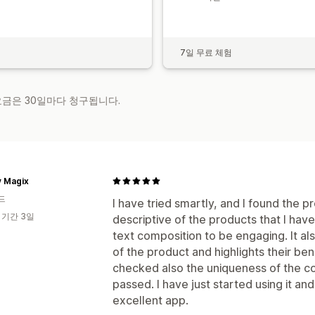
7일 무료 체험
 요금은 30일마다 청구됩니다.
y Magix
드
I have tried smartly, and I found the p
 기간 3일
descriptive of the products that I have
text composition to be engaging. It a
of the product and highlights their ben
checked also the uniqueness of the c
passed. I have just started using it and
excellent app.