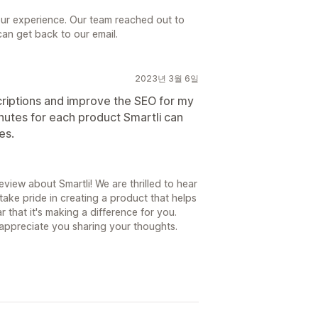
your experience. Our team reached out to
can get back to our email.
2023년 3월 6일
criptions and improve the SEO for my
nutes for each product Smartli can
es.
eview about Smartli! We are thrilled to hear
take pride in creating a product that helps
 that it's making a difference for you.
appreciate you sharing your thoughts.