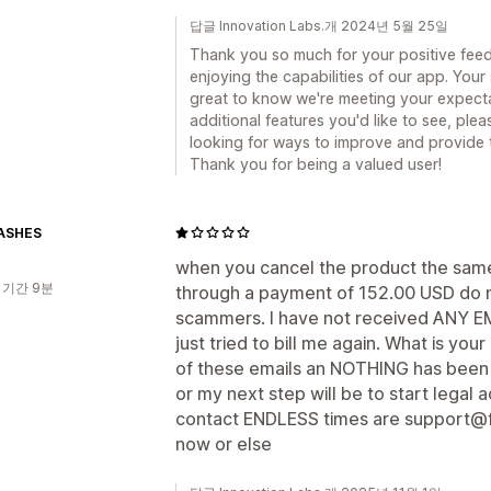
답글 Innovation Labs.개 2024년 5월 25일
Thank you so much for your positive feedb
enjoying the capabilities of our app. Your s
great to know we're meeting your expecta
additional features you'd like to see, plea
looking for ways to improve and provide t
Thank you for being a valued user!
ASHES
when you cancel the product the same d
 기간 9분
through a payment of 152.00 USD do no
scammers. I have not received ANY 
just tried to bill me again. What is yo
of these emails an NOTHING has been d
or my next step will be to start legal a
contact ENDLESS times are support@fe
now or else