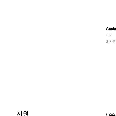
Voodo
미국
앱 사용
지원
리소스