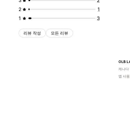
3
2
2
1
1
3
리뷰 작성
모든 리뷰
OLB L
캐나다
앱 사용