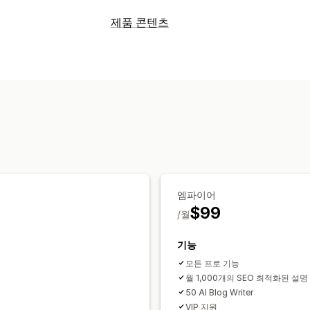
SEO 도구
제품 콘텐츠
이미지 압축
이미지 백업
대체 텍스트
콘텐츠 유형
사이트 맵
페이지 색인 생성
메타 태그
설명
블로그 게시물
소셜 미디어 게시물
이미지 최적화
속도 최적화
콘텐츠 최
콘텐츠 생성
실적 모니터링
AI 생성
번역
SEO 점수
감사
보고
분석 정보 및 팁
속도 분석
링크 분석
콘텐츠 분석
추적
SEO
웹사이트 트래픽
A/B 테스트
블로그 SEO
엠파이어
$99
/월
기능
모든 프로 기능
월 1,000개의 SEO 최적화된 설명
50 AI Blog Writer
VIP 지원