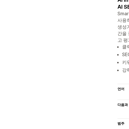
AI S
Smar
사용하
생성기
간을 
고 평
클릭
S
키
강
언어
다음과 
범주