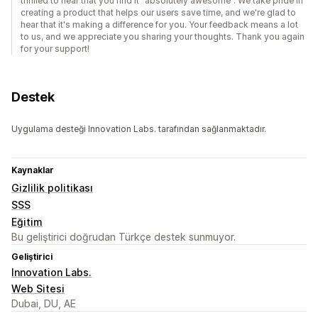
thrilled to hear that you find it "absolutely awesome". We take pride in
creating a product that helps our users save time, and we're glad to
hear that it's making a difference for you. Your feedback means a lot
to us, and we appreciate you sharing your thoughts. Thank you again
for your support!
Destek
Uygulama desteği Innovation Labs. tarafından sağlanmaktadır.
Kaynaklar
Gizlilik politikası
SSS
Eğitim
Bu geliştirici doğrudan Türkçe destek sunmuyor.
Geliştirici
Innovation Labs.
Web Sitesi
Dubai, DU, AE