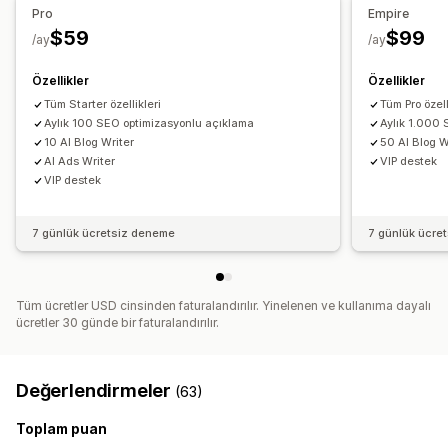
SEO
Pro
Empire
Performansı izleme
$59
$99
Blog SEO'su
/ay
/ay
SEO puanı
Denetimler
Raporlama
Bilgiler ve ipuçları
Özellikler
Özellikler
Analizler
Rakip analizi
Anahtar sözcük analizi
Hız analizi
Tüm Starter özellikleri
Tüm Pro özell
Bağlantı analizi
İçerik analizi
İzleme
Sıralama izleme
Aylık 100 SEO optimizasyonlu açıklama
Aylık 1.000
Dönüşüm izleme
Web sitesi trafiği
A/B testi
10 AI Blog Writer
50 AI Blog W
AI Ads Writer
VIP destek
VIP destek
7 günlük ücretsiz deneme
7 günlük ücre
Tüm ücretler USD cinsinden faturalandırılır. Yinelenen ve kullanıma dayalı
ücretler 30 günde bir faturalandırılır.
Değerlendirmeler
(63)
Toplam puan