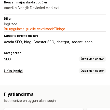
Benzer mağazalarda popüler
Amerika Birleşik Devletleri merkezli
Diller
İngilizce
Bu uygulama şu dile çevrilmedi:Türkçe
Şunlarla birlikte çalışır:
Avada SEO
blog
Booster SEO
chatgpt
seoant
seoc
Kategoriler
SEO
Özellikleri göster
SEO araçları
Ürün içeriği
Özellikleri göster
Görsel sıkıştırma
Görsel yedekleme
ALT metin
İçerik türleri
İçerik yineleme
Ön yükleme
Arka bağlantılar
Açıklamalar
Blog gönderileri
Sosyal medya gönderileri
Site haritaları
Sayfa indeksleme
Meta etiketler
Fiyatlandırma
Toplu düzenleme
Yapay zeka üretimi
Yerel SEO
İçerik oluşturma
İşletmenize en uygun planı seçin.
Görsel optimizasyonu
Hız optimizasyonu
Yapay zeka üretimi
Çeviri
İçerik optimizasyonu
Otomasyonlar