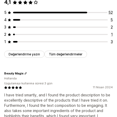
4,1
5
52
4
5
3
2
2
1
1
3
Değerlendirme yazın
Tüm değerlendirmeler
Beauty Magix
Hollanda
Uygulamayı kullanma süresi:3 gün
11 Nisan 2024
I have tried smartly, and I found the product description to be
excellently descriptive of the products that I have tried it on.
Furthermore, I found the text composition to be engaging. It
also takes some important ingredients of the product and
highlights their benefits, which I found very important. I