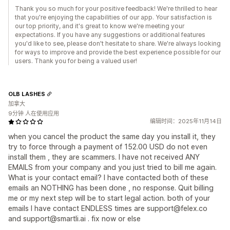
Thank you so much for your positive feedback! We're thrilled to hear
that you're enjoying the capabilities of our app. Your satisfaction is
our top priority, and it's great to know we're meeting your
expectations. If you have any suggestions or additional features
you'd like to see, please don't hesitate to share. We're always looking
for ways to improve and provide the best experience possible for our
users. Thank you for being a valued user!
OLB LASHES
加拿大
9分钟 人在使用应用
编辑时间：2025年11月14日
when you cancel the product the same day you install it, they
try to force through a payment of 152.00 USD do not even
install them , they are scammers. I have not received ANY
EMAILS from your company and you just tried to bill me again.
What is your contact email? I have contacted both of these
emails an NOTHING has been done , no response. Quit billing
me or my next step will be to start legal action. both of your
emails I have contact ENDLESS times are support@felex.co
and support@smartli.ai . fix now or else