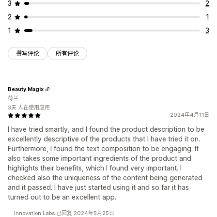
3
2
2
1
1
3
撰写评论
所有评论
Beauty Magix
荷兰
3天 人在使用应用
2024年4月11日
I have tried smartly, and I found the product description to be
excellently descriptive of the products that I have tried it on.
Furthermore, I found the text composition to be engaging. It
also takes some important ingredients of the product and
highlights their benefits, which I found very important. I
checked also the uniqueness of the content being generated
and it passed. I have just started using it and so far it has
turned out to be an excellent app.
Innovation Labs.已回复 2024年5月25日