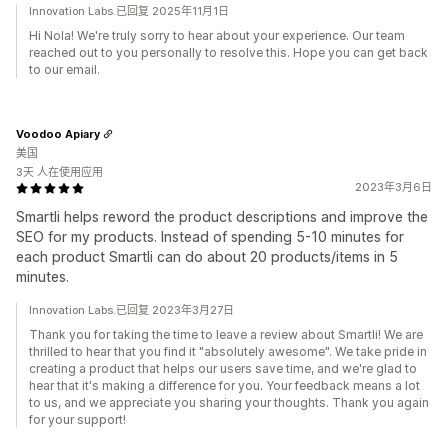
Innovation Labs.已回复 2025年11月1日
Hi Nola! We're truly sorry to hear about your experience. Our team
reached out to you personally to resolve this. Hope you can get back
to our email.
Voodoo Apiary
美国
3天 人在使用应用
2023年3月6日
Smartli helps reword the product descriptions and improve the
SEO for my products. Instead of spending 5-10 minutes for
each product Smartli can do about 20 products/items in 5
minutes.
Innovation Labs.已回复 2023年3月27日
Thank you for taking the time to leave a review about Smartli! We are
thrilled to hear that you find it "absolutely awesome". We take pride in
creating a product that helps our users save time, and we're glad to
hear that it's making a difference for you. Your feedback means a lot
to us, and we appreciate you sharing your thoughts. Thank you again
for your support!