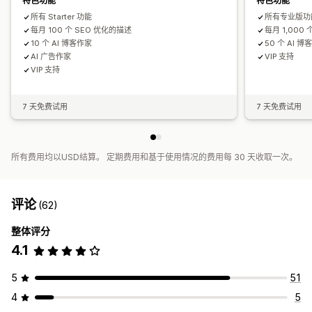
特色功能
特色功能
所有 Starter 功能
所有专业版功
每月 100 个 SEO 优化的描述
每月 1,000
10 个 AI 博客作家
50 个 AI 博
AI 广告作家
VIP 支持
VIP 支持
7 天免费试用
7 天免费试用
所有费用均以USD结算。 定期费用和基于使用情况的费用每 30 天收取一次。
评论
(62)
整体评分
4.1
5
51
4
5