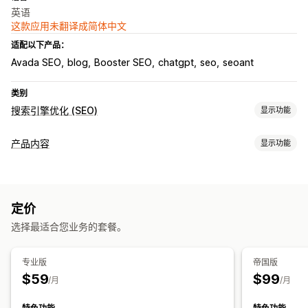
英语
这款应用未翻译成简体中文
适配以下产品：
Avada SEO
blog
Booster SEO
chatgpt
seo
seoant
类别
搜索引擎优化 (SEO)
显示功能
SEO 工具
产品内容
显示功能
图片压缩
图片备份
替代文本
重复内容
预加载
反向链接
内容类型
站点地图
页面索引
元标记
批量编辑
AI 生成
本地 SEO
描述
博客文章
社交媒体帖子
图片优化
速度优化
内容优化
自动化
定价
内容创作
监控绩效
选择最适合您业务的套餐。
AI 生成
翻译
SEO 评分
审核
报告
洞察和技巧
分析
竞争对手分析
关键字分析
速度分析
链接分析
内容分析
跟踪
排名跟踪
搜索引擎优化 (SEO)
专业版
帝国版
转化跟踪
网站流量
A/B 测试
$59
$99
博客 SEO
/月
/月