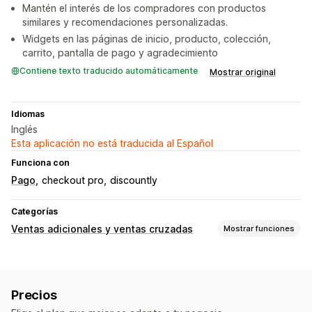
Mantén el interés de los compradores con productos
similares y recomendaciones personalizadas.
Widgets en las páginas de inicio, producto, colección,
carrito, pantalla de pago y agradecimiento
Contiene texto traducido automáticamente
Mostrar original
Idiomas
Inglés
Esta aplicación no está traducida al Español
Funciona con
Pago
checkout pro
discountly
Categorías
Ventas adicionales y ventas cruzadas
Mostrar funciones
Personalización
Venta adicional en el carrito
Venta adicional en el pago
Precios
Venta adicional en la página de producto