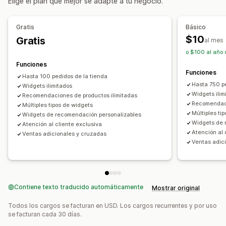
Elige el plan que mejor se adapte a tu negocio.
Venta adicional en la página de agradecimiento
Carrito lateral
Gratis
Básico
Ofertas y recomendaciones
$10
Gratis
al mes
Recomendaciones de productos
o $100 al año 
Compras conjuntas frecuentes
Recomendaciones de IA
Funciones
Funciones
Hasta 100 pedidos de la tienda
Informes y estadísticas
Hasta 750 p
Widgets ilimitados
Tasas de clics
Widgets ilim
Recomendaciones de productos ilimitadas
Recomendaci
Múltiples tipos de widgets
Múltiples ti
Widgets de recomendación personalizables
Widgets de 
Atención al cliente exclusiva
Atención al 
Ventas adicionales y cruzadas
Ventas adic
Contiene texto traducido automáticamente
Mostrar original
Todos los cargos se facturan en USD. Los cargos recurrentes y por uso
se facturan cada 30 días.