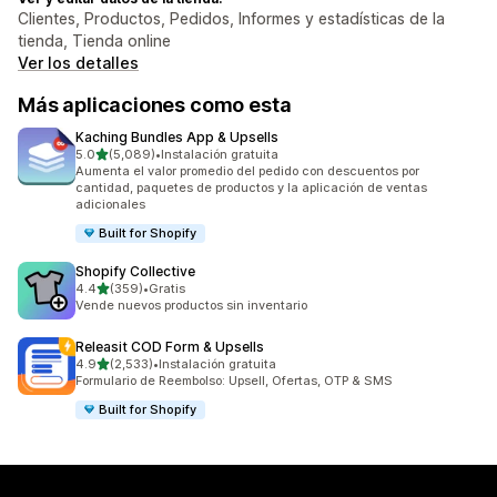
Clientes, Productos, Pedidos, Informes y estadísticas de la
tienda, Tienda online
Ver los detalles
Más aplicaciones como esta
Kaching Bundles App & Upsells
de 5 estrellas
5.0
(5,089)
•
Instalación gratuita
5089 reseñas en total
Aumenta el valor promedio del pedido con descuentos por
cantidad, paquetes de productos y la aplicación de ventas
adicionales
Built for Shopify
Shopify Collective
de 5 estrellas
4.4
(359)
•
Gratis
359 reseñas en total
Vende nuevos productos sin inventario
Releasit COD Form & Upsells
de 5 estrellas
4.9
(2,533)
•
Instalación gratuita
2533 reseñas en total
Formulario de Reembolso: Upsell, Ofertas, OTP & SMS
Built for Shopify