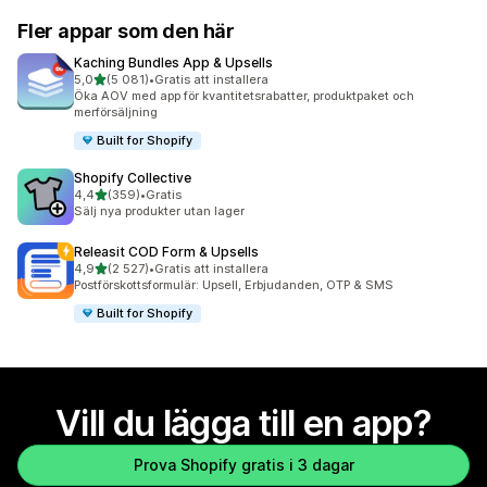
Fler appar som den här
Kaching Bundles App & Upsells
av 5 stjärnor
5,0
(5 081)
•
Gratis att installera
5081 recensioner totalt
Öka AOV med app för kvantitetsrabatter, produktpaket och
merförsäljning
Built for Shopify
Shopify Collective
av 5 stjärnor
4,4
(359)
•
Gratis
359 recensioner totalt
Sälj nya produkter utan lager
Releasit COD Form & Upsells
av 5 stjärnor
4,9
(2 527)
•
Gratis att installera
2527 recensioner totalt
Postförskottsformulär: Upsell, Erbjudanden, OTP & SMS
Built for Shopify
Vill du lägga till en app?
Prova Shopify gratis i 3 dagar