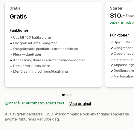
Erbjudanden och rekommendationer
Gratis
Starter
Produktrekommendationer
$10
Gratis
/måna
Sådant som ofta köps tillsammans
AI-rekommendationer
eller $100/år 
Funktioner
Analysverktyg
Funktioner
Upp till 100 butiksordrar
Klickfrekvenser
Upp till 750 
Obegränsat antal widgetar
Obegränsat 
Obegränsade produktrekommendationer
Obegränsad
Flera widgettyper
Flera widget
Anpassningsbara rekommendationswidgetar
Anpassning
Dedikerad kundsupport
Dedikerad k
Merförsäljning och korsförsäljning
Merförsäljni
Innehåller automatöversatt text
Visa original
Alla avgifter debiteras i USD. Återkommande och användningsbaserade
avgifter faktureras var 30:e dag.