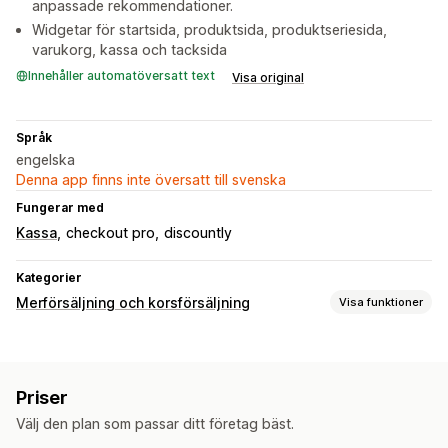
anpassade rekommendationer.
Widgetar för startsida, produktsida, produktseriesida,
varukorg, kassa och tacksida
Innehåller automatöversatt text
Visa original
Språk
engelska
Denna app finns inte översatt till svenska
Fungerar med
Kassa
checkout pro
discountly
Kategorier
Merförsäljning och korsförsäljning
Visa funktioner
Anpassning
Merförsäljning i varukorg
Merförsäljning i kassa
Priser
Merförsäljning på produktsidan
Välj den plan som passar ditt företag bäst.
Merförsäljning på tacksidor
Varukorgspanel