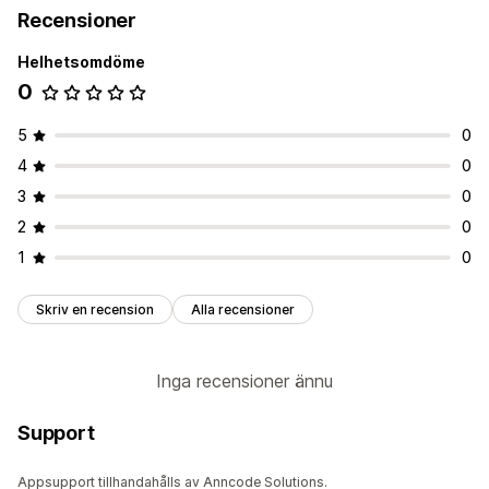
Recensioner
Helhetsomdöme
0
5
0
4
0
3
0
2
0
1
0
Skriv en recension
Alla recensioner
Inga recensioner ännu
Support
Appsupport tillhandahålls av Anncode Solutions.