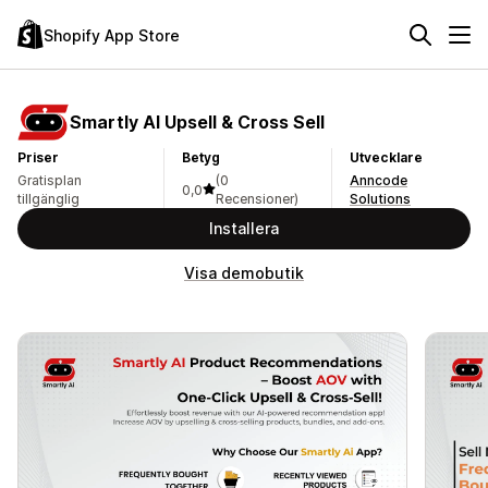
Shopify App Store
Smartly AI Upsell & Cross Sell
Priser
Betyg
Utvecklare
Gratisplan
(0
Anncode
0,0
tillgänglig
Recensioner)
Solutions
Installera
Visa demobutik