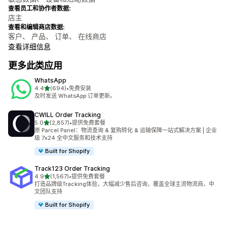
查看员工和协作者数据:
店主
查看和编辑商店数据:
客户、 产品、 订单、 在线商店
查看详细信息
更多此类应用
WhatsApp
星（满分 5 星）
4.4
(694)
•
免费安装
总共 694 条评论
及时发送 WhatsApp 订单更新。
CWILL Order Tracking
星（满分 5 星）
5.0
(2,857)
•
提供免费套餐
总共 2857 条评论
原 Parcel Panel：物流查询 & 复购转化 & 运输保障一站式解决方案 | 企业
级 7x24 全中文服务和技术支持
Built for Shopify
Track123 Order Tracking
星（满分 5 星）
4.9
(1,567)
•
提供免费套餐
总共 1567 条评论
打造品牌级Tracking体验，大幅减少售后咨询，覆盖全球主流物流商，中
文团队支持
Built for Shopify