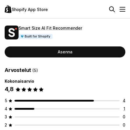
Shopify App Store
Smart Size AI Fit Recommender
Built for Shopify
Asenna
Arvostelut
(5)
Kokonaisarvio
4,8
5
4
4
1
3
0
2
0