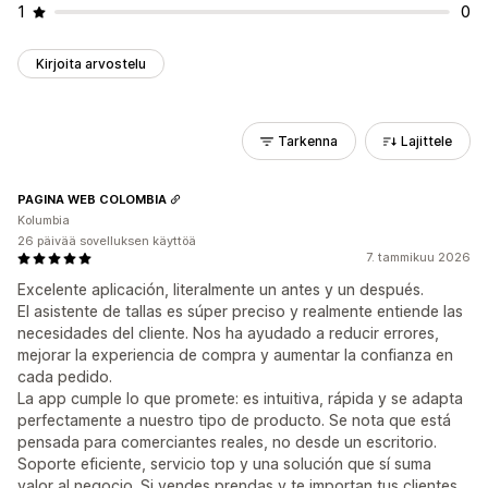
1
0
Kirjoita arvostelu
Tarkenna
Lajittele
PAGINA WEB COLOMBIA
Kolumbia
26 päivää sovelluksen käyttöä
7. tammikuu 2026
Excelente aplicación, literalmente un antes y un después.
El asistente de tallas es súper preciso y realmente entiende las
necesidades del cliente. Nos ha ayudado a reducir errores,
mejorar la experiencia de compra y aumentar la confianza en
cada pedido.
La app cumple lo que promete: es intuitiva, rápida y se adapta
perfectamente a nuestro tipo de producto. Se nota que está
pensada para comerciantes reales, no desde un escritorio.
Soporte eficiente, servicio top y una solución que sí suma
valor al negocio. Si vendes prendas y te importan tus clientes,