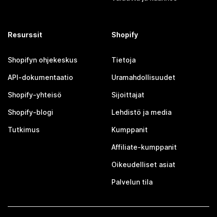
Resurssit
Shopify
Shopifyn ohjekeskus
Tietoja
API-dokumentaatio
Uramahdollisuudet
Shopify-yhteisö
Sijoittajat
Shopify-blogi
Lehdistö ja media
Tutkimus
Kumppanit
Affiliate-kumppanit
Oikeudelliset asiat
Palvelun tila