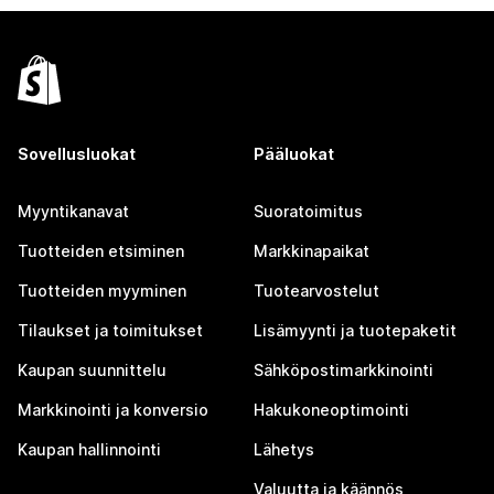
Sovellusluokat
Pääluokat
Myyntikanavat
Suoratoimitus
Tuotteiden etsiminen
Markkinapaikat
Tuotteiden myyminen
Tuotearvostelut
Tilaukset ja toimitukset
Lisämyynti ja tuotepaketit
Kaupan suunnittelu
Sähköpostimarkkinointi
Markkinointi ja konversio
Hakukoneoptimointi
Kaupan hallinnointi
Lähetys
Valuutta ja käännös