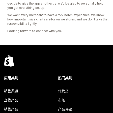
decide to give the app another try, we’d be glad to personally help
you get everything set up.
We want every merchant to have a top-notch experience. We know
how important size charts are for online stores, and we don’t take that
responsibility lightly.
Looking forward to connect with you.
应用类别
热门类别
销售渠道
代发货
查找产品
市场
销售产品
产品评论