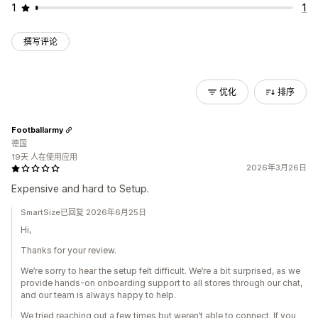
1
1
撰写评论
优化
排序
Footballarmy
德国
19天 人在使用应用
2026年3月26日
Expensive and hard to Setup.
SmartSize已回复 2026年6月25日
Hi,
Thanks for your review.
We’re sorry to hear the setup felt difficult. We’re a bit surprised, as we
provide hands-on onboarding support to all stores through our chat,
and our team is always happy to help.
We tried reaching out a few times but weren’t able to connect. If you