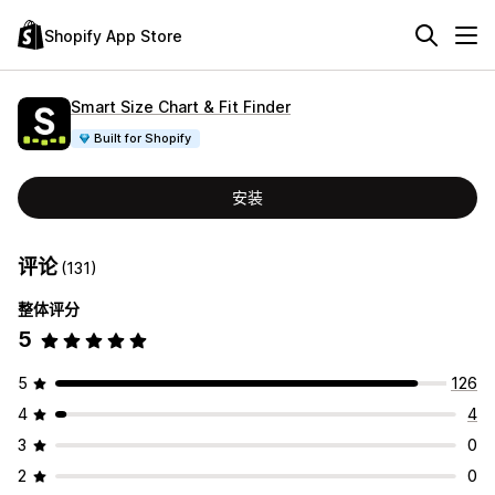
Shopify App Store
Smart Size Chart & Fit Finder
Built for Shopify
安装
评论
(131)
整体评分
5
5
126
4
4
3
0
2
0