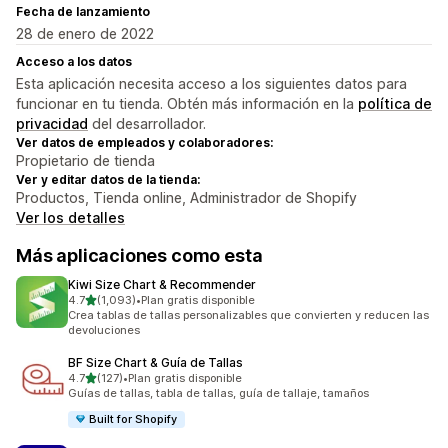
Fecha de lanzamiento
28 de enero de 2022
Acceso a los datos
Esta aplicación necesita acceso a los siguientes datos para
funcionar en tu tienda. Obtén más información en la
política de
privacidad
del desarrollador.
Ver datos de empleados y colaboradores:
Propietario de tienda
Ver y editar datos de la tienda:
Productos, Tienda online, Administrador de Shopify
Ver los detalles
Más aplicaciones como esta
Kiwi Size Chart & Recommender
de 5 estrellas
4.7
(1,093)
•
Plan gratis disponible
1093 reseñas en total
Crea tablas de tallas personalizables que convierten y reducen las
devoluciones
BF Size Chart & Guía de Tallas
de 5 estrellas
4.7
(127)
•
Plan gratis disponible
127 reseñas en total
Guías de tallas, tabla de tallas, guía de tallaje, tamaños
Built for Shopify