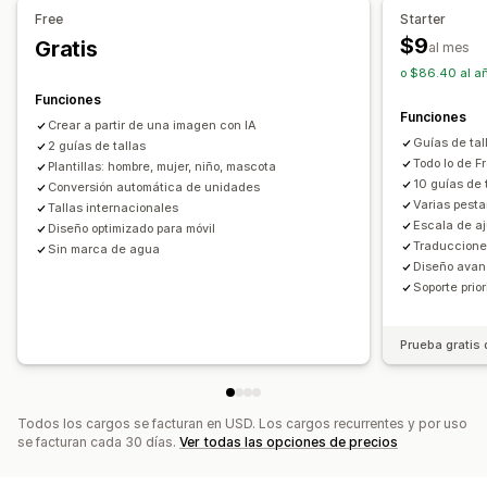
Free
Starter
Vista previa
Traducción
Importar y exportar
Opciones de muestra
$9
Gratis
al mes
Visualización de variantes
Editor de arrastrar y soltar
Diseño de tabla
o $86.40 al a
CSS personalizado
Color y fuente
Íconos personalizados
Funciones
Funciones
Texto personalizado
Plantillas
Importar y exportar
Crear a partir de una imagen con IA
Guías de tal
2 guías de tallas
Tabla flotante
Conversión de unidades
Múltiples idiomas
Todo lo de F
Plantillas: hombre, mujer, niño, mascota
Traducción
Página de producto
10 guías de 
Conversión automática de unidades
Varias pesta
Adaptación a dispositivos móviles
Tallas internacionales
Escala de aj
Diseño optimizado para móvil
Traduccione
Sin marca de agua
Diseño avan
Soporte prior
Prueba gratis 
Todos los cargos se facturan en USD. Los cargos recurrentes y por uso
se facturan cada 30 días.
Ver todas las opciones de precios