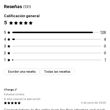
Reseñas
(131)
Calificación general
5
5
126
4
4
3
0
2
0
1
1
Escribir una reseña
Todas las reseñas
I Forgv
Estados Unidos
8 días usando la aplicación
3 de junio de 2026
Congratulations to the entire team for their attention and quick