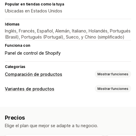
Popular en tiendas como la tuya
Ubicadas en Estados Unidos
Idiomas
Inglés, Francés, Español, Alemán, Italiano, Holandés, Portugués
(Brasil), Portugués (Portugal), Sueco, y Chino (simplificado)
Funciona con
Panel de control de Shopify
Categorías
Comparación de productos
Mostrar funciones
Herramientas de comparación
Variantes de productos
Mostrar funciones
Página de comparación
Tabla de comparación
Personalización
Ventanas emergentes
Tablas de tallas
Prueba virtual
Muestras
Lógica condicional
Fuentes
Dimensiones
Multiproducto
Variantes
Especificaciones
Precios
Menús desplegables
Subida de archivos
Recomendaciones
Recomendaciones de IA
Buscar
Elige el plan que mejor se adapte a tu negocio.
Selección múltiple
Texto personalizado
Filtrar y ordenar
Diferencias destacadas
Mostrar y ocultar
CSS personalizado
HTML personalizado
Tablas de tallas
Imágenes
Videos
Informes y estadísticas