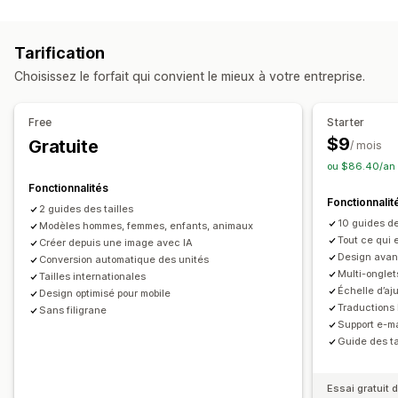
Personnalisation
Tableaux des tailles
Essayage virtuel
Multiproduits
Échantillons
Logique conditionnelle
Polices
Dimensions
Variantes
Spécifications
Recommandations
Tarification
Menus déroulants
Importations de fichiers
Recommandations basées sur l’IA
Recherche
Choisissez le forfait qui convient le mieux à votre entreprise.
Sélection multiple
Texte personnalisé
Filtrer et trier
Mettre en avant les différences
CSS personnalisées
HTML personnalisé
Afficher et masquer
Images
Vidéos
Analyses de données
Free
Starter
Tableaux des tailles
Prévisualisation
Traduction
Options d’affichage
$9
Gratuite
/ mois
Import et export
Affichage des variantes
Éditeur avec fonction de glisser-déposer
ou $86.40/an 
Mise en page de tableau
CSS personnalisées
Fonctionnalités
Fonctionnalit
Couleur et police
Icônes personnalisées
2 guides des tailles
10 guides de
Modèles hommes, femmes, enfants, animaux
Texte personnalisé
Modèles
Importation et exportation
Tout ce qui 
Créer depuis une image avec IA
Graphique flottant
Conversion d’unités
Multilingue
Design avan
Conversion automatique des unités
Multi-onglet
Traduction
Page de produit
Tailles internationales
Échelle d’aj
Design optimisé pour mobile
Optimisation pour le format mobile
Traductions 
Sans filigrane
Support e-mai
Guide des ta
Essai gratuit d