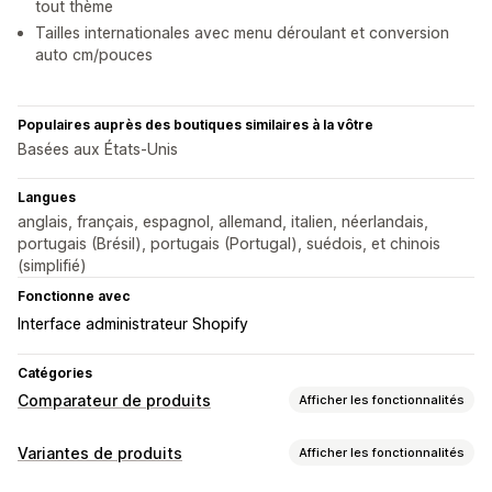
tout thème
Tailles internationales avec menu déroulant et conversion
auto cm/pouces
Populaires auprès des boutiques similaires à la vôtre
Basées aux États-Unis
Langues
anglais, français, espagnol, allemand, italien, néerlandais,
portugais (Brésil), portugais (Portugal), suédois, et chinois
(simplifié)
Fonctionne avec
Interface administrateur Shopify
Catégories
Comparateur de produits
Afficher les fonctionnalités
Outils de comparaison
Variantes de produits
Afficher les fonctionnalités
Page de comparaison
Tableau de comparaison
Pop-ups