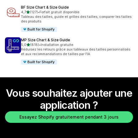
BF Size Chart & Size Guide
étoile(s) sur 5
4,7
(127)
•
Forfait gratuit disponible
127 avis au total
Tableau des tailles, guide et grilles des tailles, comparer les tailles
des produits
Built for Shopify
MP Size Chart & Size Guide
étoile(s) sur 5
5,0
(818)
•
Installation gratuite
818 avis au total
Réduisez les retours grâce aux tableaux des tailles personnalisés
et aux recommandations de tailles par l’IA
Built for Shopify
Vous souhaitez ajouter une
application ?
Essayez Shopify gratuitement pendant 3 jours