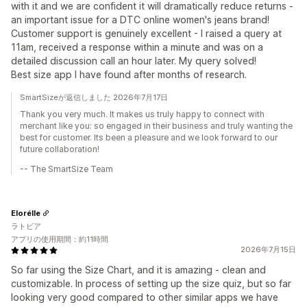
with it and we are confident it will dramatically reduce returns -
an important issue for a DTC online women's jeans brand!
Customer support is genuinely excellent - I raised a query at
11am, received a response within a minute and was on a
detailed discussion call an hour later. My query solved!
Best size app I have found after months of research.
SmartSizeが返信しました 2026年7月17日
Thank you very much. It makes us truly happy to connect with
merchant like you: so engaged in their business and truly wanting the
best for customer. Its been a pleasure and we look forward to our
future collaboration!
-- The SmartSize Team
Elorélle
ラトビア
アプリの使用期間：約11時間
2026年7月15日
So far using the Size Chart, and it is amazing - clean and
customizable. In process of setting up the size quiz, but so far
looking very good compared to other similar apps we have