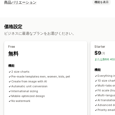
比較ツール
商品バリエーション
機能を表示
比較ページ
比較テーブル
ポップアップ
サイズ表
カスタマイズ
バーチャル試着
複数商品
バリエーション
仕様
おすすめ
見本
条件付きロジック
フォント
寸法
ドロップダウン
AIによるおすすめ
検索
絞り込みと並び替え
価格設定
ファイルのアップロード
複数選択
カスタムテキスト
相違点をハイライト
表示と非表示
画像
動画
分析
ビジネスに最適なプランをお選びください。
カスタムCSS
カスタムHTML
サイズ表
プレビュー
翻訳
表示オプション
インポートとエクスポート
バリエーションの表示
ドラッグ&ドロップエディタ
テーブルレイアウト
カスタムCSS
Free
Starter
色とフォント
カスタムアイコン
カスタムテキスト
$9
無料
/月
テンプレート
インポートとエクスポート
または$86.40
フローティングチャート
単位変換
複数言語
翻訳
商品ページ
機能
機能
モバイル対応
2 size charts
Everything i
Pre-made templates men, women, kids, pet
10 size char
Create from image with AI
Multi-tabs o
Automatic unit conversion
Fit scale (tr
International sizing
Multi-langu
Mobile-optimized design
AI translati
No watermark
Advanced de
Priority ema