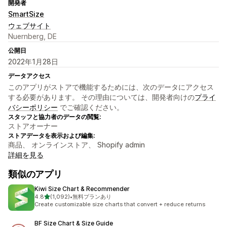
開発者
SmartSize
ウェブサイト
Nuernberg, DE
公開日
2022年1月28日
データアクセス
このアプリがストアで機能するためには、次のデータにアクセス
する必要があります。 その理由については、開発者向けの
プライ
バシーポリシー
でご確認ください。
スタッフと協力者のデータの閲覧:
ストアオーナー
ストアデータを表示および編集:
商品、 オンラインストア、 Shopify admin
詳細を見る
類似のアプリ
Kiwi Size Chart & Recommender
5つ星中
4.8
(1,092)
•
無料プランあり
合計レビュー数：1092件
Create customizable size charts that convert + reduce returns
BF Size Chart & Size Guide