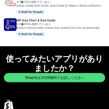
5つ星中
4.7
(127)
•
無料プランあり
合計レビュー数：127件
Easily create Size Chart, Size Guide & Tables + Reduce Returns
Built for Shopify
MP Size Chart & Size Guide
5つ星中
5.0
(818)
•
無料プランあり
合計レビュー数：818件
Reduce returns with custom size charts & AI size recommender
Built for Shopify
使ってみたいアプリがあり
ましたか？
Shopifyを3日間無料でお試しください