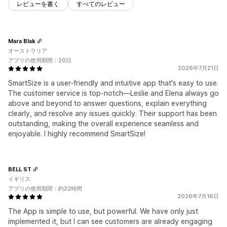
レビューを書く
すべてのレビュー
Mara Blak
オーストラリア
アプリの使用期間：20日
2026年7月21日
SmartSize is a user-friendly and intuitive app that's easy to use.
The customer service is top-notch—Leslie and Elena always go
above and beyond to answer questions, explain everything
clearly, and resolve any issues quickly. Their support has been
outstanding, making the overall experience seamless and
enjoyable. I highly recommend SmartSize!
BELL ST
イギリス
アプリの使用期間：約22時間
2026年7月16日
The App is simple to use, but powerful. We have only just
implemented it, but I can see customers are already engaging