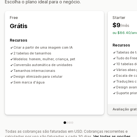
Escolha o plano ideal para o negócio.
Texto personalizado
CSS personalizado
Destacar diferenças
Exibir e ocultar
Imagens
Vídeos
HTML personalizado
Gráficos de tamanhos
Análises
Free
Starter
Pré-visualização
Tradução
Importação e exportação
Opções de exibição
$9
Grátis
/mês
Exibição de variantes
Editor de arrastar e soltar
Layout da tabela
ou $86.40/an
CSS personalizado
Cor e fonte
Ícones personalizados
Recursos
Recursos
Texto personalizado
Modelos
Importação e exportação
Criar a partir de uma imagem com IA
Tabelas de 
2 tabelas de tamanhos
Gráfico flutuante
Conversão de unidade
Tudo do Fre
Modelos: homem, mulher, criança, pet
Em vários idiomas
Tradução
Página do produto
10 tabelas 
Conversão automática de unidades
Várias abas 
Responsividade para dispositivos móveis
Tamanhos internacionais
Escala de ca
Design otimizado para celular
Traduções c
Sem marca d'água
Design avan
Suporte prior
Avaliação grat
Todas as cobranças são faturadas em USD. Cobranças recorrentes e
calculadas por uso são faturadas a cada 30 dias.
Ver todas as opções