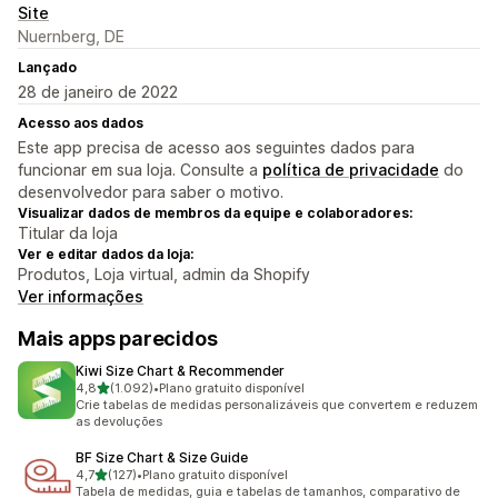
Site
Nuernberg, DE
Lançado
28 de janeiro de 2022
Acesso aos dados
Este app precisa de acesso aos seguintes dados para
funcionar em sua loja. Consulte a
política de privacidade
do
desenvolvedor para saber o motivo.
Visualizar dados de membros da equipe e colaboradores:
Titular da loja
Ver e editar dados da loja:
Produtos, Loja virtual, admin da Shopify
Ver informações
Mais apps parecidos
Kiwi Size Chart & Recommender
de 5 estrelas
4,8
(1.092)
•
Plano gratuito disponível
1092 avaliações ao todo
Crie tabelas de medidas personalizáveis que convertem e reduzem
as devoluções
BF Size Chart & Size Guide
de 5 estrelas
4,7
(127)
•
Plano gratuito disponível
127 avaliações ao todo
Tabela de medidas, guia e tabelas de tamanhos, comparativo de