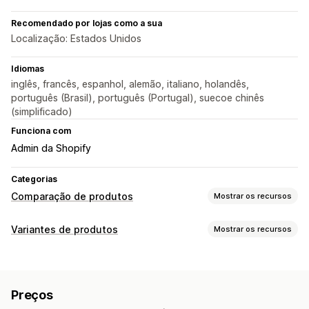
Recomendado por lojas como a sua
Localização: Estados Unidos
Idiomas
inglês, francês, espanhol, alemão, italiano, holandês,
português (Brasil), português (Portugal), suecoe chinês
(simplificado)
Funciona com
Admin da Shopify
Categorias
Comparação de produtos
Mostrar os recursos
Ferramentas de comparação
Variantes de produtos
Mostrar os recursos
Página de comparação
Tabela de comparação
Pop-ups
Personalização
Gráficos de tamanhos
Experimentação virtual
Amostras
Lógica condicional
Fontes
Dimensões
Multiproduto
Variantes
Especificações
Recomendações
Preços
Menus suspensos
Upload de arquivo
Várias seleções
Recomendações de IA
Pesquisa
Filtrar e classificar