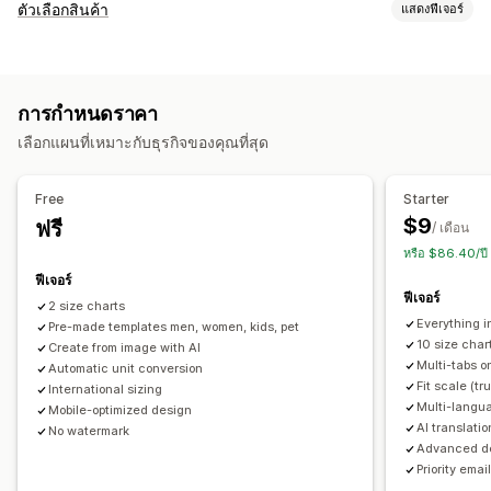
เครื่องมือเปรียบเทียบ
ตัวเลือกสินค้า
แสดงฟีเจอร์
หน้าเปรียบเทียบ
ตารางเปรียบเทียบ
ป๊อปอัพ
ตารางขนาด
การปรับแต่ง
การลองเสมือนจริง
สินค้าหลายรายการ
ตัวเลือกสินค้า
ตัวอย่าง
ตรรกะแบบมีเงื่อนไข
แบบอักษร
ขนาด
ดรอปดาวน์
ข้อมูลจำเพาะ
คำแนะนำ
การแนะนำด้วย AI
ค้นหา
การกำหนดราคา
การอัปโหลดไฟล์
เลือกได้หลายรายการ
ข้อความที่กำหนดเอง
กรองและจัดเรียง
เน้นความแตกต่าง
แสดงและซ่อน
รูปภาพ
วิดีโอ
เลือกแผนที่เหมาะกับธุรกิจของคุณที่สุด
CSS ที่กำหนดเอง
HTML ที่กำหนดเอง
ตารางขนาด
ตัวอย่าง
การวิเคราะห์
การแปล
นำเข้าและส่งออก
การแสดงตัวแปร
ตัวเลือกการแสดงผล
Free
Starter
เครื่องมือแก้ไขการลากและวาง
เลย์เอาต์ตาราง
CSS ที่กำหนดเอง
$9
ฟรี
/ เดือน
สีและแบบอักษร
ไอคอนที่กำหนดเอง
ข้อความที่กำหนดเอง
หรือ $86.40/ป
เทมเพลต
นำเข้าและส่งออก
แผนภูมิลอยตัว
การแปลงหน่วย
ฟีเจอร์
ฟีเจอร์
หลายภาษา
การแปล
หน้าสินค้า
2 size charts
Everything i
Pre-made templates men, women, kids, pet
การเปลี่ยนรูปแบบตามการแสดงผลบนมือถือ
10 size char
Create from image with AI
Multi-tabs o
Automatic unit conversion
Fit scale (tr
International sizing
Multi-langu
Mobile-optimized design
AI translati
No watermark
Advanced de
Priority ema