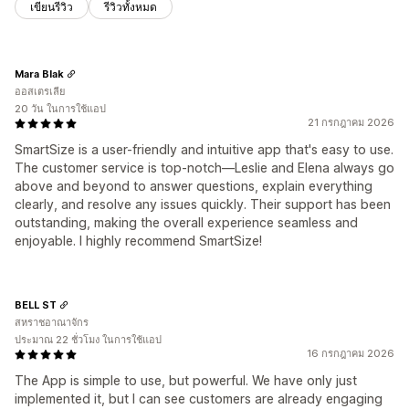
เขียนรีวิว
รีวิวทั้งหมด
Mara Blak
ออสเตรเลีย
20 วัน ในการใช้แอป
21 กรกฎาคม 2026
SmartSize is a user-friendly and intuitive app that's easy to use.
The customer service is top-notch—Leslie and Elena always go
above and beyond to answer questions, explain everything
clearly, and resolve any issues quickly. Their support has been
outstanding, making the overall experience seamless and
enjoyable. I highly recommend SmartSize!
BELL ST
สหราชอาณาจักร
ประมาณ 22 ชั่วโมง ในการใช้แอป
16 กรกฎาคม 2026
The App is simple to use, but powerful. We have only just
implemented it, but I can see customers are already engaging