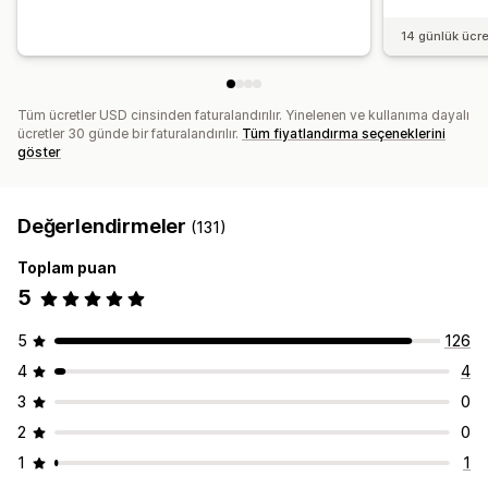
14 günlük ücr
Tüm ücretler USD cinsinden faturalandırılır. Yinelenen ve kullanıma dayalı
ücretler 30 günde bir faturalandırılır.
Tüm fiyatlandırma seçeneklerini
göster
Değerlendirmeler
(131)
Toplam puan
5
5
126
4
4
3
0
2
0
1
1