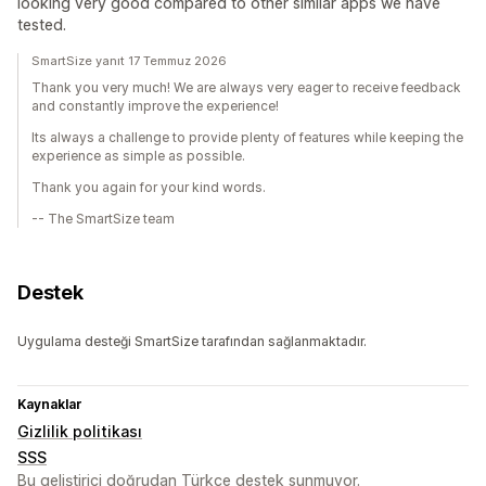
looking very good compared to other similar apps we have
tested.
SmartSize yanıt 17 Temmuz 2026
Thank you very much! We are always very eager to receive feedback
and constantly improve the experience!
Its always a challenge to provide plenty of features while keeping the
experience as simple as possible.
Thank you again for your kind words.
-- The SmartSize team
Destek
Uygulama desteği SmartSize tarafından sağlanmaktadır.
Kaynaklar
Gizlilik politikası
SSS
Bu geliştirici doğrudan Türkçe destek sunmuyor.