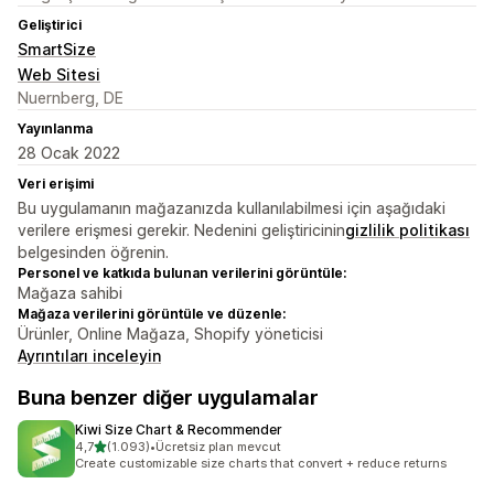
Geliştirici
SmartSize
Web Sitesi
Nuernberg, DE
Yayınlanma
28 Ocak 2022
Veri erişimi
Bu uygulamanın mağazanızda kullanılabilmesi için aşağıdaki
verilere erişmesi gerekir. Nedenini geliştiricinin
gizlilik politikası
belgesinden öğrenin.
Personel ve katkıda bulunan verilerini görüntüle:
Mağaza sahibi
Mağaza verilerini görüntüle ve düzenle:
Ürünler, Online Mağaza, Shopify yöneticisi
Ayrıntıları inceleyin
Buna benzer diğer uygulamalar
Kiwi Size Chart & Recommender
5 yıldız üzerinden
4,7
(1.093)
•
Ücretsiz plan mevcut
toplam 1093 değerlendirme
Create customizable size charts that convert + reduce returns