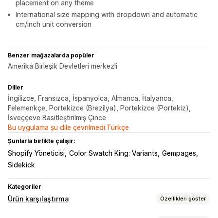
placement on any theme
International size mapping with dropdown and automatic
cm/inch unit conversion
Benzer mağazalarda popüler
Amerika Birleşik Devletleri merkezli
Diller
İngilizce, Fransızca, İspanyolca, Almanca, İtalyanca,
Felemenkçe, Portekizce (Brezilya), Portekizce (Portekiz),
İsveççeve Basitleştirilmiş Çince
Bu uygulama şu dile çevrilmedi:Türkçe
Şunlarla birlikte çalışır:
Shopify Yöneticisi
Color Swatch King: Variants
Gempages
Sidekick
Kategoriler
Ürün karşılaştırma
Özellikleri göster