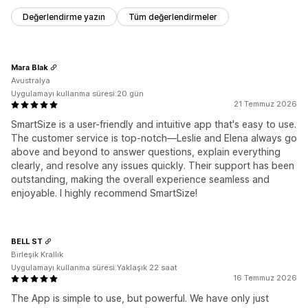
Değerlendirme yazın
Tüm değerlendirmeler
Mara Blak
Avustralya
Uygulamayı kullanma süresi:20 gün
21 Temmuz 2026
SmartSize is a user-friendly and intuitive app that's easy to use.
The customer service is top-notch—Leslie and Elena always go
above and beyond to answer questions, explain everything
clearly, and resolve any issues quickly. Their support has been
outstanding, making the overall experience seamless and
enjoyable. I highly recommend SmartSize!
BELL ST
Birleşik Krallık
Uygulamayı kullanma süresi:Yaklaşık 22 saat
16 Temmuz 2026
The App is simple to use, but powerful. We have only just