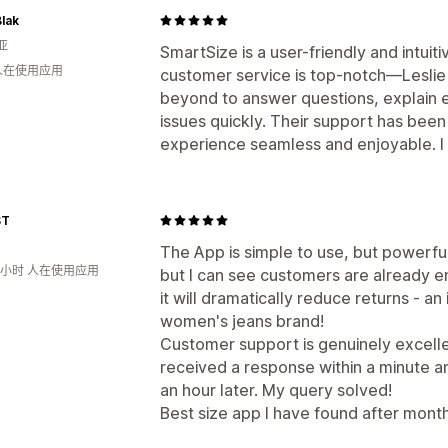
lak
亚
SmartSize is a user-friendly and intuit
 人在使用应用
customer service is top-notch—Leslie
beyond to answer questions, explain e
issues quickly. Their support has been
experience seamless and enjoyable. 
ST
The App is simple to use, but powerful
2小时 人在使用应用
but I can see customers are already e
it will dramatically reduce returns - a
women's jeans brand!
Customer support is genuinely excellen
received a response within a minute an
an hour later. My query solved!
Best size app I have found after month