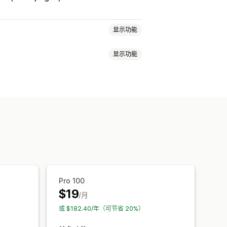
显示功能
显示功能
虚拟试穿
多产品
多属性
规格
建议
同之处
显示和隐藏
图片
视频
分析
文件上传
多选
自定义文本
览
翻译
导入和导出
多属性显示
颜色和字体
自定义图标
自定义文本
多语言
翻译
产品页面
Pro 100
$19
/月
或 $182.40/年（可节省 20%）