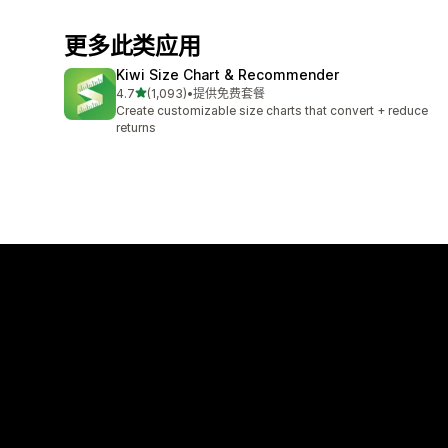
更多此类应用
Kiwi Size Chart & Recommender
星（满分 5 星）
4.7
(1,093)
•
提供免费套餐
总共 1093 条评论
Create customizable size charts that convert + reduce
returns