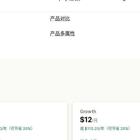
产品对比
对比工具
产品多属性
对比页面
对比表格
弹出窗口
尺码表
自定义
AI 建议
搜索
筛选和排序
突出显示不
样本
条件逻辑
字体
尺寸
下拉菜单
展示选项
自定义 CSS
自定义 HTML
尺码表
预
拖放式编辑器
表格布局
自定义 CSS
模板
导入和导出
浮动图表
单位换算
自动适应移动设备
Growth
$12
/月
40/年（可节省 20%）
或 $115.20/年（可节省 20%）