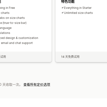
能
特色功能
ing in Free
Everything in Starter
 charts
Unlimited size charts
tabs on size charts
le (true-to-size bar)
language
slations
ed design & customization
y email and chat support
费试用
14 天免费试用
0 天收取一次。
查看所有定价选项