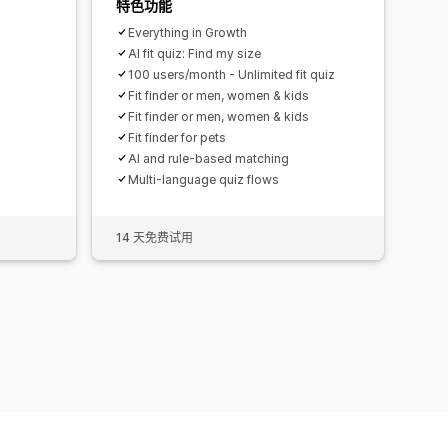
特色功能
Everything in Growth
AI fit quiz: Find my size
100 users/month - Unlimited fit quiz
Fit finder or men, women & kids
Fit finder or men, women & kids
Fit finder for pets
AI and rule-based matching
Multi-language quiz flows
14 天免费试用