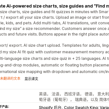
te AI-powered size charts, size guides and “Find m
 size charts, size guides and fit quizzes in minutes with Sma
t / export all your size charts. Upload an image or start f
rie, kids, and pets. Add multi-tabs, AI translations, unit conve
Find my size” a size recommender. Customers answer once
cts and future visits. Buttons appear in the right place aut
ort/ export. AI size chart upload. Templates for adults, ling
d my size AI fit quiz with customer measurement memory a
ti-language size charts and size quiz in + 25 languages. AI t
ag-and-drop modules, automatic or floating button placem
ernational size mapping with dropdown and automatic cm/in
未翻译的文本
显示译文
英语， 法语， 西班牙语， 德语， 意大
萄牙语（葡萄牙）， 瑞典语，以及 简体
下产品：
Shopify 后台
Color Swatch King: Varia