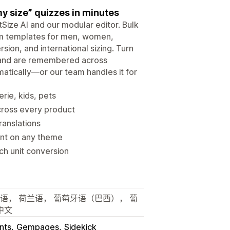
y size” quizzes in minutes
rtSize AI and our modular editor. Bulk
rom templates for men, women,
rsion, and international sizing. Turn
 and are remembered across
omatically—or our team handles it for
erie, kids, pets
cross every product
ranslations
ent on any theme
ch unit conversion
利语， 荷兰语， 葡萄牙语（巴西）， 葡
中文
nts
Gempages
Sidekick