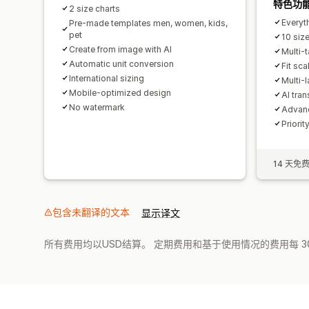
特色功
2 size charts
Everyth
Pre-made templates men, women, kids,
pet
10 size
Create from image with AI
Multi-
Automatic unit conversion
Fit sca
International sizing
Multi-
Mobile-optimized design
AI tran
No watermark
Advanc
Priorit
14 天免
包含未翻译的文本
显示译文
所有费用均以USD结算。 定期费用和基于使用情况的费用每 3