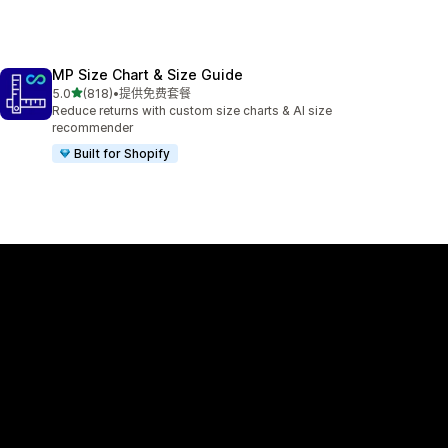
MP Size Chart & Size Guide
星（满分 5 星）
5.0
(818)
•
提供免费套餐
总共 818 条评论
Reduce returns with custom size charts & AI size
recommender
Built for Shopify