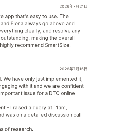
2026年7月21日
ive app that's easy to use. The
 and Elena always go above and
verything clearly, and resolve any
 outstanding, making the overall
I highly recommend SmartSize!
2026年7月16日
. We have only just implemented it,
ngaging with it and we are confident
n important issue for a DTC online
t - I raised a query at 11am,
d was on a detailed discussion call
s of research.