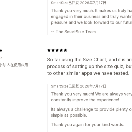
SmartSize已回复 2026年7月17日
Thank you very much. It makes us truly h
engaged in their business and truly wantin
pleasure and we look forward to our futur
-- The SmartSize Team
le
亚
So far using the Size Chart, and it is 
1小时 人在使用应用
process of setting up the size quiz, 
to other similar apps we have tested.
SmartSize已回复 2026年7月17日
Thank you very much! We are always very
constantly improve the experience!
Its always a challenge to provide plenty 
simple as possible.
Thank you again for your kind words.