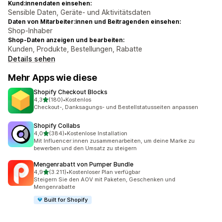
Kund:innendaten einsehen:
Sensible Daten, Geräte- und Aktivitätsdaten
Daten von Mitarbeiter:innen und Beitragenden einsehen:
Shop-Inhaber
Shop-Daten anzeigen und bearbeiten:
Kunden, Produkte, Bestellungen, Rabatte
Details sehen
Mehr Apps wie diese
Shopify Checkout Blocks
von 5 Sternen
4,3
(180)
•
Kostenlos
180 Rezensionen insgesamt
Checkout-, Danksagungs- und Bestellstatusseiten anpassen
Shopify Collabs
von 5 Sternen
4,0
(384)
•
Kostenlose Installation
384 Rezensionen insgesamt
Mit Influencer:innen zusammenarbeiten, um deine Marke zu
bewerben und den Umsatz zu steigern
Mengenrabatt von Pumper Bundle
von 5 Sternen
4,9
(3.211)
•
Kostenloser Plan verfügbar
3211 Rezensionen insgesamt
Steigern Sie den AOV mit Paketen, Geschenken und
Mengenrabatte
Built for Shopify