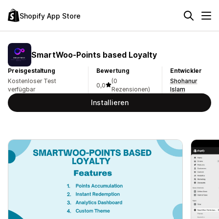
Shopify App Store
SmartWoo‑Points based Loyalty
Preisgestaltung
Bewertung
Entwickler
Kostenloser Test
(0
Shohanur
0,0
verfügbar
Rezensionen)
Islam
Installieren