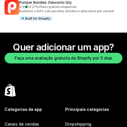
Pumper Bundles: Desconto Qty
de 5 estrelas
4,9
(3.211)
•
Plano gratuito disponível
3211 avaliações ao todo
Aumente o AOV com pacotes, brindes e descontos por volume!
Built for Shopify
Quer adicionar um app?
Faça uma avaliação gratuita da Shopify por 3 dias
Categorias de app
Principais categorias
Canais de vendas
Dropshipping