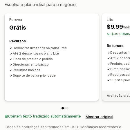
Escolha o plano ideal para o negócio.
Intervalos de quantidade
Descontos fixos
Descontos percentuais
Descontos em massa
Forever
Lite
Preços de atacado
Frete grátis
Taxas de frete
$9.99
Grátis
/mê
Descontos de carrinho
Descontos no checkout
Presentes
ou $99.99/ano
Pacotes de produtos
Ofertas por tempo limitado
Recursos
Preços dinâmicos
Descontos personalizados
Recursos
Descontos ilimitados no plano Free
Descontos il
Gerenciamento de descontos
Até 2 descontos no plano Lite
Até 2 descon
Tipos de produto e pedido
Modelos
Código personalizado
Acionadores e regras
Produto, ped
Direcionamento básico
Agrupamento de descontos
Automações
Direcioname
Recursos básicos
Recursos ap
Suporte de baixa prioridade
Definição de público-alvo
Segmentação
Suporte prior
Marcação com tag
Avaliação grat
Contém texto traduzido automaticamente
Mostrar original
Todas as cobranças são faturadas em USD. Cobranças recorrentes e