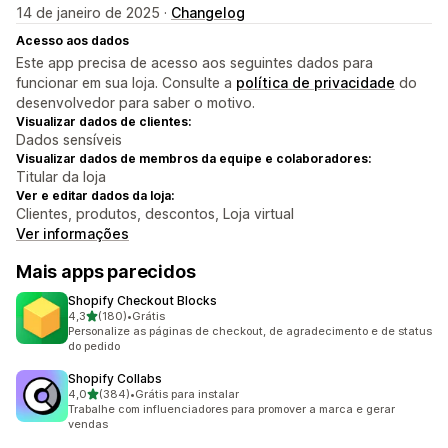
14 de janeiro de 2025 ·
Changelog
Acesso aos dados
Este app precisa de acesso aos seguintes dados para
funcionar em sua loja. Consulte a
política de privacidade
do
desenvolvedor para saber o motivo.
Visualizar dados de clientes:
Dados sensíveis
Visualizar dados de membros da equipe e colaboradores:
Titular da loja
Ver e editar dados da loja:
Clientes, produtos, descontos, Loja virtual
Ver informações
Mais apps parecidos
Shopify Checkout Blocks
de 5 estrelas
4,3
(180)
•
Grátis
180 avaliações ao todo
Personalize as páginas de checkout, de agradecimento e de status
do pedido
Shopify Collabs
de 5 estrelas
4,0
(384)
•
Grátis para instalar
384 avaliações ao todo
Trabalhe com influenciadores para promover a marca e gerar
vendas