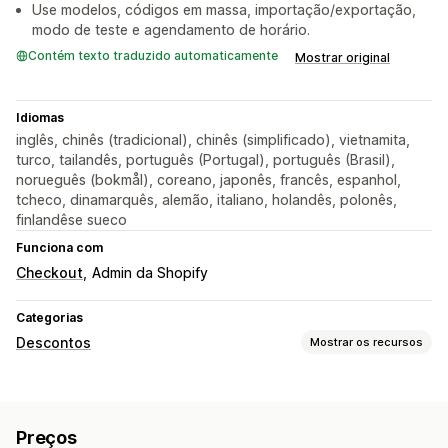
Use modelos, códigos em massa, importação/exportação,
modo de teste e agendamento de horário.
Contém texto traduzido automaticamente
Mostrar original
Idiomas
inglês, chinês (tradicional), chinês (simplificado), vietnamita,
turco, tailandês, português (Portugal), português (Brasil),
norueguês (bokmål), coreano, japonês, francês, espanhol,
tcheco, dinamarquês, alemão, italiano, holandês, polonês,
finlandêse sueco
Funciona com
Checkout
Admin da Shopify
Categorias
Descontos
Mostrar os recursos
Tipos de descontos
Códigos de desconto
Cupons
"Compre um e leve dois"
Preços
Preços fixos
Preços por nível
Descontos por volume