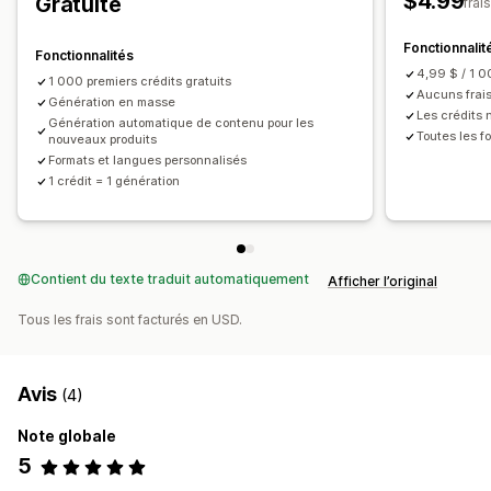
$4.99
Gratuite
frai
Fonctionnalit
Fonctionnalités
4,99 $ / 1 0
1 000 premiers crédits gratuits
Aucuns frai
Génération en masse
Les crédits 
Génération automatique de contenu pour les
Toutes les f
nouveaux produits
Formats et langues personnalisés
1 crédit = 1 génération
Contient du texte traduit automatiquement
Afficher l’original
Tous les frais sont facturés en USD.
Avis
(4)
Note globale
5