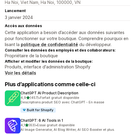
Ha Noi, Viet Nam, Ha Noi, 100000, VN
Lancement
3 janvier 2024
Accès aux données
Cette application a besoin d’accéder aux données suivantes
pour fonctionner sur votre boutique. Comprendre pourquoi en
lisant la
politique de confidentialité
du développeur.
Consulter les données des employés et des collaborateurs:
Propriétaire de la boutique
Afficher et modifier les données de la boutique:
Produits, interface d'administration Shopify
Voir les détails
Plus d’applications comme celle-ci
ChatGPT AI Product Description
étoile(s) sur 5
4,9
(457)
•
Forfait gratuit disponible
457 avis au total
Descriptions produit SEO avec ChatGPT - En masse
Built for Shopify
ChatGPT: 6 AI Tools in 1
étoile(s) sur 5
4,1
(63)
•
Essai gratuit disponible
63 avis au total
AI Image Generator, AI Blog Writer, AI SEO Booster et plus.