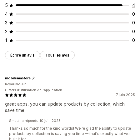
5
4
4
0
3
0
2
0
1
0
Écrire un avis
Tous les avis
mobilemasters
Royaume-Uni
6 mois d’utilisation de l’application
7 juin 2025
great apps, you can update products by collection, which
save time
Smash a répondu 10 juin 2025
Thanks so much for the kind words! We're glad the ability to update
products by collection is saving you time — that's exactly what we
built it for.