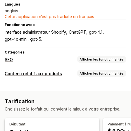
Langues
anglais
Cette application n’est pas traduite en français
Fonctionne avec
Interface administrateur Shopify
ChatGPT
gpt-4.1
gpt-4o-mini
gpt-5.1
Catégories
SEO
Afficher les fonctionnalités
Outils SEO
Contenu relatif aux produits
Afficher les fonctionnalités
Balises méta
Édition en bloc
Génération IA
SEO local
Types de contenus
Optimisation de contenu
Optimisation de métadonnées
Descriptions
Titres
Descriptions SEO
Titres SEO
Suivi des performances
Tarification
Création de contenu
Test
Choisissez le forfait qui convient le mieux à votre entreprise.
Génération basée sur l’IA
Débutant
Paiement à l’