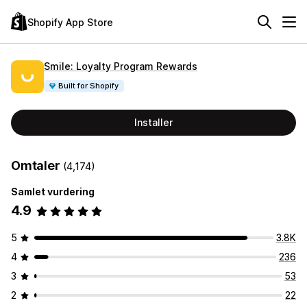
Shopify App Store
Smile: Loyalty Program Rewards
Built for Shopify
Installer
Omtaler
(4,174)
Samlet vurdering
4.9
5
3.8K
4
236
3
53
2
22