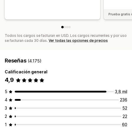
Prueba gratis 
Todos los cargos se facturan en USD. Los cargos recurrentes y por uso
se facturan cada 30 días.
Ver todas las opciones de precios
Reseñas
(4.175)
Calificación general
4,9
5
3,8 mil
4
236
3
52
2
22
1
60