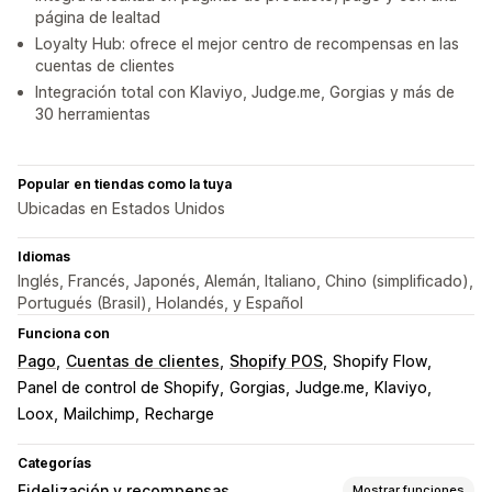
página de lealtad
Loyalty Hub: ofrece el mejor centro de recompensas en las
cuentas de clientes
Integración total con Klaviyo, Judge.me, Gorgias y más de
30 herramientas
Popular en tiendas como la tuya
Ubicadas en Estados Unidos
Idiomas
Inglés, Francés, Japonés, Alemán, Italiano, Chino (simplificado),
Portugués (Brasil), Holandés, y Español
Funciona con
Pago
Cuentas de clientes
Shopify POS
Shopify Flow
Panel de control de Shopify
Gorgias
Judge.me
Klaviyo
Loox
Mailchimp
Recharge
Categorías
Fidelización y recompensas
Mostrar funciones