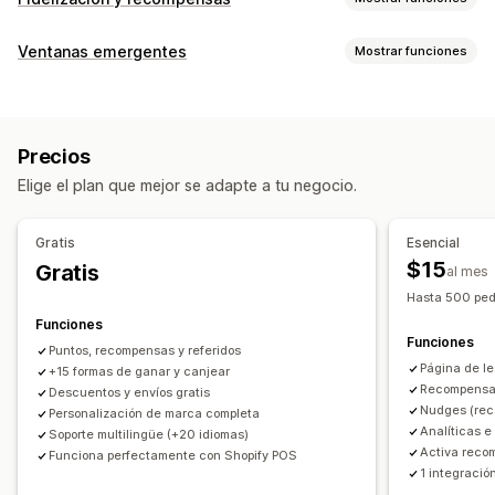
Tipos de programas
Ventanas emergentes
Mostrar funciones
Programas de recompensas
Membresías
Niveles VIP
Tipos de ventanas emergentes
Recomendaciones
Suscripciones
Ventanas emergentes de carrito
Descuentos
Programas de tarjetas de regalo
Precios
Recompensas
Banners
Programas personalizados
Elige el plan que mejor se adapte a tu negocio.
Ventanas emergentes de gestión
Las recompensas que puedes ofrecer
Herramienta de edición
Plantillas
Traducción
Campañas
Puntos
Descuentos
Cupones
Regalos
Gratis
Esencial
Activadores y reglas
Tarjetas de regalo
Recompensas POS
Envío gratis
$15
Gratis
al mes
Productos gratis
Acceso anticipado
Acceso exclusivo
Hasta 500 ped
Beneficios para miembros
Eventos
Servicios
Donaciones
Funciones
Funciones
Recompensas personalizadas
Puntos, recompensas y referidos
Página de l
+15 formas de ganar y canjear
Recompensas
Descuentos y envíos gratis
Nudges (reco
Personalización de marca completa
Analíticas e
Soporte multilingüe (+20 idiomas)
Activa reco
Funciona perfectamente con Shopify POS
1 integración