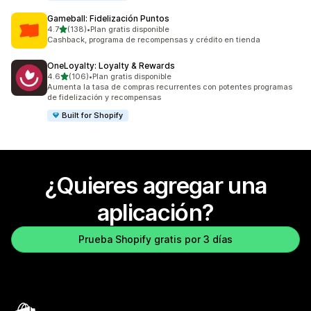
Gameball: Fidelización Puntos
de 5 estrellas
4.7
(138)
•
Plan gratis disponible
138 reseñas en total
Cashback, programa de recompensas y crédito en tienda
OneLoyalty: Loyalty & Rewards
de 5 estrellas
4.6
(106)
•
Plan gratis disponible
106 reseñas en total
Aumenta la tasa de compras recurrentes con potentes programas
de fidelización y recompensas
Built for Shopify
¿Quieres agregar una
aplicación?
Prueba Shopify gratis por 3 días