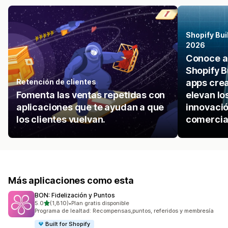
Shopify Bui
2026
Conoce a 
Shopify B
Retención de clientes
apps cre
Fomenta las ventas repetidas con
elevan lo
aplicaciones que te ayudan a que
innovació
los clientes vuelvan.
comercia
Más aplicaciones como esta
BON: Fidelización y Puntos
de 5 estrellas
5.0
(1,810)
•
Plan gratis disponible
1810 reseñas en total
Programa de lealtad: Recompensas,puntos, referidos y membresía
Built for Shopify