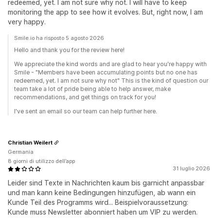
redeemed, yet. I am not sure why not. I will have to keep
monitoring the app to see how it evolves. But, right now, I am
very happy.
Smile.io ha risposto 5 agosto 2026
Hello and thank you for the review here!
We appreciate the kind words and are glad to hear you're happy with
Smile - "Members have been accumulating points but no one has
redeemed, yet. I am not sure why not" This is the kind of question our
team take a lot of pride being able to help answer, make
recommendations, and get things on track for you!
I've sent an email so our team can help further here.
Christian Weilert
Germania
8 giorni di utilizzo dell’app
31 luglio 2026
Leider sind Texte in Nachrichten kaum bis garnicht anpassbar
und man kann keine Bedingungen hinzufügen, ab wann ein
Kunde Teil des Programms wird... Beispielvoraussetzung:
Kunde muss Newsletter abonniert haben um VIP zu werden.