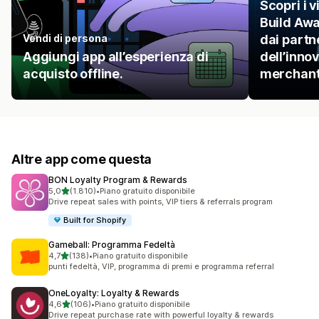
Scopri i v
Build Awa
Vendi di persona
dai partne
Aggiungi app all’esperienza di
dell’inno
acquisto offline.
merchant
Altre app come questa
BON Loyalty Program & Rewards
stelle su 5
5,0
(1.810)
•
Piano gratuito disponibile
1810 recensioni totali
Drive repeat sales with points, VIP tiers & referrals program
Built for Shopify
Gameball: Programma Fedeltà
stelle su 5
4,7
(138)
•
Piano gratuito disponibile
138 recensioni totali
punti fedeltà, VIP, programma di premi e programma referral
OneLoyalty: Loyalty & Rewards
stelle su 5
4,6
(106)
•
Piano gratuito disponibile
106 recensioni totali
Drive repeat purchase rate with powerful loyalty & rewards