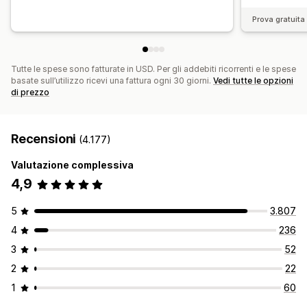
Prova gratuita 
Tutte le spese sono fatturate in USD. Per gli addebiti ricorrenti e le spese
basate sull’utilizzo ricevi una fattura ogni 30 giorni.
Vedi tutte le opzioni
di prezzo
Recensioni
(4.177)
Valutazione complessiva
4,9
5
3.807
4
236
3
52
2
22
1
60