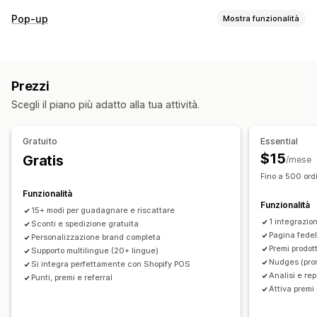
Tipi di programmi
Pop-up
Mostra funzionalità
Programmi fedeltà
Iscrizioni
Livelli VIP
Referral
Tipi di pop-up
Abbonamenti
Programmi di buoni regalo
Pop-up carrello
Sconti
Premi
Banner
Programmi personalizzati
Prezzi
Gestione pop-up
Premi che si possono offrire
Scegli il piano più adatto alla tua attività.
Strumento Editor
Modelli
Traduzione
Campagne
Punti
Sconti
Coupon
Regali
Buoni regalo
Premi POS
Trigger e regole
Spedizione gratuita
Prodotti gratuiti
Accesso anticipato
Gratuito
Essential
Accesso in esclusiva
Vantaggi per gli iscritti
Eventi
$15
Gratis
/mese
Servizi
Donazioni
Premi personalizzati
Fino a 500 ordi
Funzionalità
Funzionalità
15+ modi per guadagnare e riscattare
1 integrazion
Sconti e spedizione gratuita
Pagina fede
Personalizzazione brand completa
Premi prodott
Supporto multilingue (20+ lingue)
Nudges (prom
Si integra perfettamente con Shopify POS
Analisi e rep
Punti, premi e referral
Attiva premi