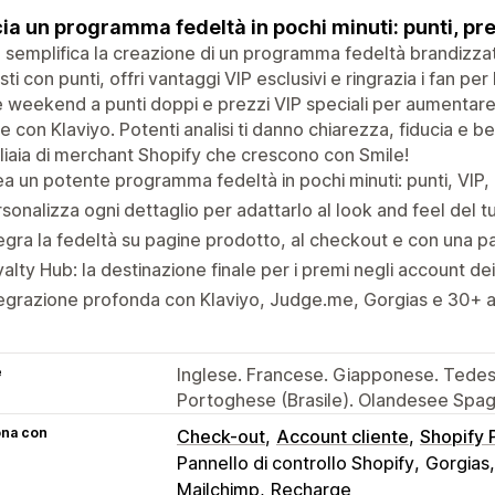
ia un programma fedeltà in pochi minuti: punti, premi,
 semplifica la creazione di un programma fedeltà brandizzato 
sti con punti, offri vantaggi VIP esclusivi e ringrazia i fan pe
weekend a punti doppi e prezzi VIP speciali per aumentare l
e con Klaviyo. Potenti analisi ti danno chiarezza, fiducia e be
liaia di merchant Shopify che crescono con Smile!
a un potente programma fedeltà in pochi minuti: punti, VIP, r
sonalizza ogni dettaglio per adattarlo al look and feel del 
egra la fedeltà su pagine prodotto, al checkout e con una 
alty Hub: la destinazione finale per i premi negli account dei 
egrazione profonda con Klaviyo, Judge.me, Gorgias e 30+ al
e
Inglese. Francese. Giapponese. Tedesco
Portoghese (Brasile). Olandesee Spa
ona con
Check-out
Account cliente
Shopify
Pannello di controllo Shopify
Gorgias
Mailchimp
Recharge