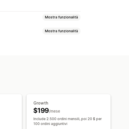
Mostra funzionalità
Mostra funzionalità
VIP
Referral
Abbonamenti
 personalizzati
r
regalo
Premi POS
e
Campagne
Trigger e regole
Accesso anticipato
iscritti
Eventi
Servizi
Donazioni
Growth
$199
/mese
Include 2.500 ordini mensili, poi 20 $ per
100 ordini aggiuntivi