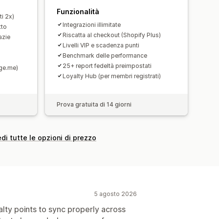
Funzionalità
i 2x)
Integrazioni illimitate
tto
Riscatta al checkout (Shopify Plus)
azie
Livelli VIP e scadenza punti
Benchmark delle performance
25+ report fedeltà preimpostati
dge.me)
Loyalty Hub (per membri registrati)
Prova gratuita di 14 giorni
di tutte le opzioni di prezzo
5 agosto 2026
alty points to sync properly across