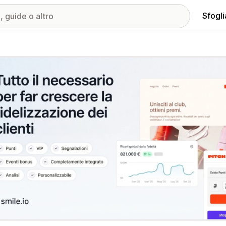
Sfogli
ria immagini in evidenza