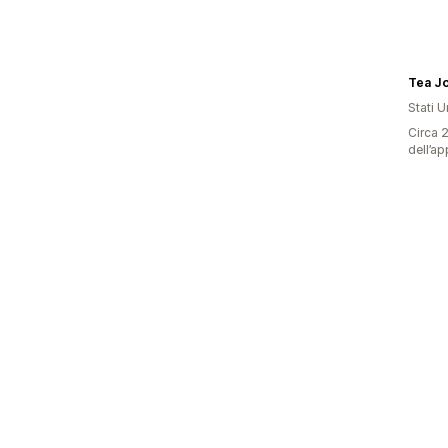
Tea J
Stati Un
Circa 2
dell’ap