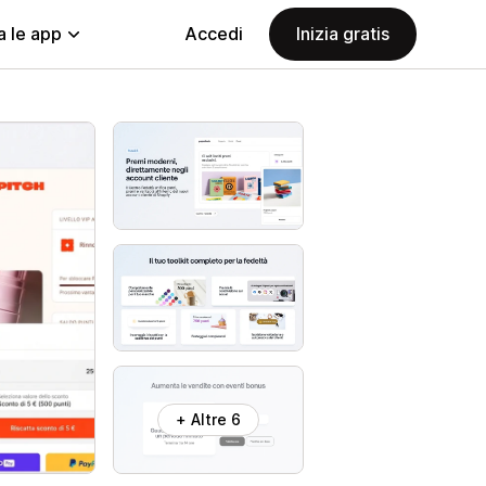
a le app
Accedi
Inizia gratis
+ Altre 6