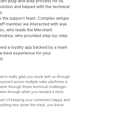
stant plug-and-play process for us.
olution and helped with the technical
k.
s the support team. Complex setups
staff member we interacted with was
Alex, who leads the Merchant
 Andrea, who provided step-by-step
 need a loyalty app backed by a team
the best experience for your
t.
e're really glad you stuck with us through
 synced across multiple sales platforms is
work through those technical challenges
 came through when you needed it most.
 part of keeping your customers happy and
nything else down the track, you know