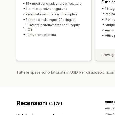
Funzion
15+ modi per guadagnare e riscattare
1 integ
Sconti e spedizione gratuita
Pagina
Personalizzazione brand completa
Premi p
Supporto multilingue (20+ lingue)
Nudges
Si integra perfettamente con Shopify
POS
Analisi
Punti, premi e referral
Attiva
Prova gra
Tutte le spese sono fatturate in USD. Per gli addebiti ricorre
Recensioni
(4.175)
Austral
Oltre 2