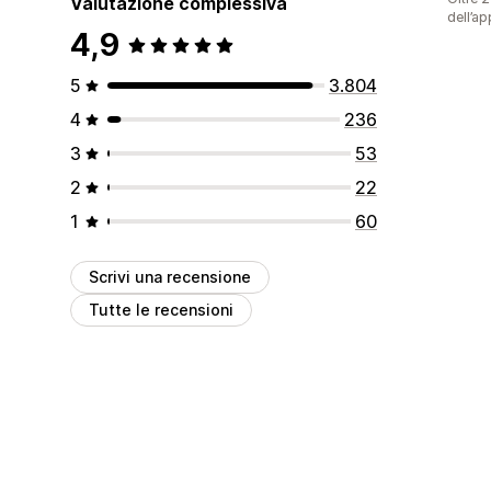
Valutazione complessiva
dell’ap
4,9
5
3.804
4
236
3
53
2
22
1
60
Scrivi una recensione
Tutte le recensioni