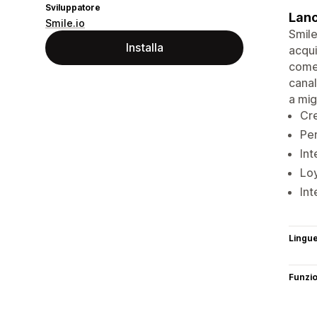
Sviluppatore
Lanc
Smile.io
Smile
Installa
acqui
come 
canal
a mig
Cre
Per
Int
Loy
Int
Lingu
Funzi