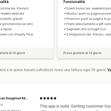
alità
Funzionalità
razione (es. Klaviyo)
Eventi bonus (es. weekend punt
 fedeltà dedicata
Mostra i punti su pagine prodo
rodotto gratuiti
Promuovi punti su pagina di gr
 (promemoria sul sito)
Premi abbonamento e gift card
 e report
Segmenti, ROI e insight CLV
 premi con Shopify Flow
2 integrazioni (es. Klaviyo, Ju
tuita di 14 giorni
Prova gratuita di 14 giorni
nti e le spese basate sull’utilizzo ricevi una fattura ogni 30 giorni.
Ve
American Doughnut Kitchen
ia
This app is solid. Getting customer loy
 anni di utilizzo