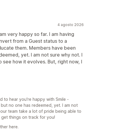
4 agosto 2026
I am very happy so far. I am having
vert from a Guest status to a
educate them. Members have been
deemed, yet. I am not sure why not. I
 see how it evolves. But, right now, I
d to hear you're happy with Smile -
but no one has redeemed, yet. I am not
 our team take a lot of pride being able to
et things on track for you!
ther here.