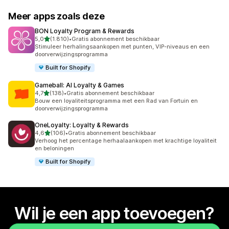
Meer apps zoals deze
BON Loyalty Program & Rewards
van 5 sterren
5,0
(1.810)
•
Gratis abonnement beschikbaar
1810 recensies in totaal
Stimuleer herhalingsaankopen met punten, VIP-niveaus en een
doorverwijzingsprogramma
Built for Shopify
Gameball: AI Loyalty & Games
van 5 sterren
4,7
(138)
•
Gratis abonnement beschikbaar
138 recensies in totaal
Bouw een loyaliteitsprogramma met een Rad van Fortuin en
doorverwijzingsprogramma
OneLoyalty: Loyalty & Rewards
van 5 sterren
4,6
(106)
•
Gratis abonnement beschikbaar
106 recensies in totaal
Verhoog het percentage herhaalaankopen met krachtige loyaliteit
en beloningen
Built for Shopify
Wil je een app toevoegen?