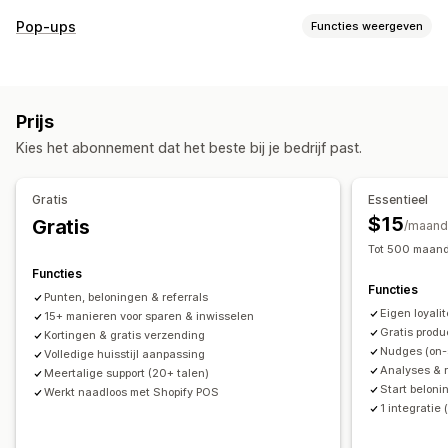
Soorten programma's
Pop-ups
Functies weergeven
Beloningsprogramma's
Lidmaatschappen
VIP-niveaus
Soorten pop-ups
Referrals
Abonnementen
Cadeaubonprogramma's
Winkelwagenpop-ups
Kortingen
Beloningen
Banners
Programma's op maat
Prijs
Pop-ups beheren
Beloningen die je kunt aanbieden
Kies het abonnement dat het beste bij je bedrijf past.
Bewerkingstool
Templates
Vertaling
Campagnes
Punten
Kortingen
Coupons
Cadeaus
Cadeaubonnen
Triggers en regels
POS-beloningen
Gratis verzending
Gratis producten
Gratis
Essentieel
Vroege toegang
Exclusieve toegang
$15
Gratis
/maand
Lidmaatschapsvoordelen
Evenementen
Diensten
Tot 500 maande
Donaties
Beloningen op maat
Functies
Functies
Punten, beloningen & referrals
Eigen loyali
15+ manieren voor sparen & inwisselen
Gratis prod
Kortingen & gratis verzending
Nudges (on-
Volledige huisstijl aanpassing
Analyses & 
Meertalige support (20+ talen)
Start beloni
Werkt naadloos met Shopify POS
1 integratie (