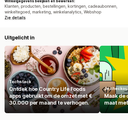
Winkelgegevens bekijken en bewerken:
Klanten, producten, bestellingen, kortingen, cadeaubonnen,
winkeltegoed, marketing, winkelanalytics, Webshop
Zie details
Uitgelicht in
Techstack
Ontdek hoe Country Life Foods
Je checkou
apps gebruikt om de omzet met €
Maak de 
30.000 per maand te verhogen.
maat met