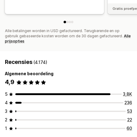
Gratis proefp
Alle betalingen worden in USD gefactureerd. Terugkerende en op
gebruik gebaseerde kosten worden om de 30 dagen gefactureerd.
Alle
prijsopties
Recensies
(4.174)
Algemene beoordeling
4,9
5
3,8K
4
236
3
53
2
22
1
60