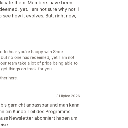
educate them. Members have been
deemed, yet. I am not sure why not. I
 see how it evolves. But, right now, I
d to hear you're happy with Smile -
but no one has redeemed, yet. I am not
 our team take a lot of pride being able to
et things on track for you!
ther here.
31 lipiec 2026
 bis garnicht anpassbar und man kann
nn ein Kunde Teil des Programms
 muss Newsletter abonniert haben um
eise.