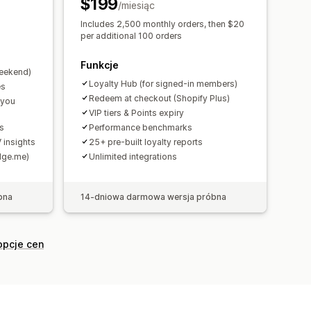
$199
/miesiąc
Includes 2,500 monthly orders, then $20
per additional 100 orders
Funkcje
weekend)
Loyalty Hub (for signed-in members)
es
Redeem at checkout (Shopify Plus)
 you
VIP tiers & Points expiry
ds
Performance benchmarks
 insights
25+ pre-built loyalty reports
udge.me)
Unlimited integrations
bna
14-dniowa darmowa wersja próbna
opcje cen