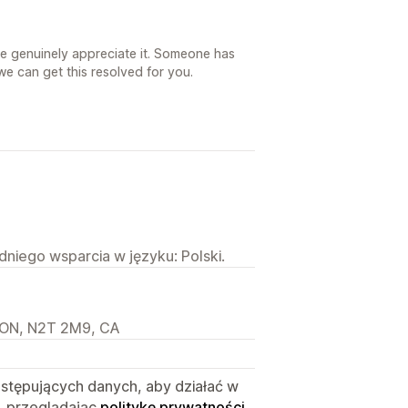
e genuinely appreciate it. Someone has
we can get this resolved for you.
niego wsparcia w języku: Polski.
, ON, N2T 2M9, CA
astępujących danych, aby działać w
, przeglądając
politykę prywatności