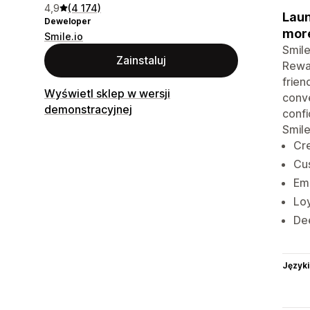
4,9
(4 174)
Laun
Deweloper
mor
Smile.io
Smile
Zainstaluj
Rewar
frien
Wyświetl sklep w wersji
conve
demonstracyjnej
confi
Smile
Cre
Cus
Emb
Loy
Dee
Języki