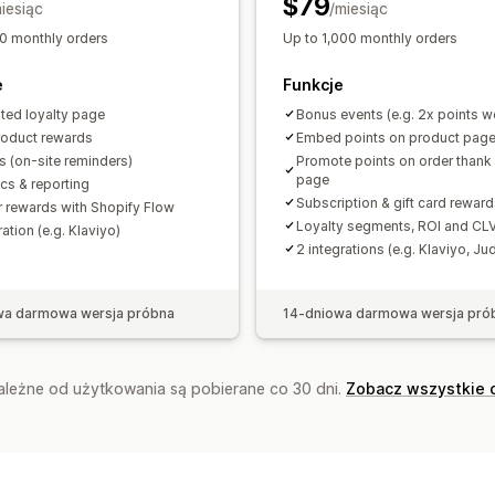
$79
iesiąc
/miesiąc
0 monthly orders
Up to 1,000 monthly orders
e
Funkcje
ted loyalty page
Bonus events (e.g. 2x points 
roduct rewards
Embed points on product pag
 (on-site reminders)
Promote points on order thank
page
ics & reporting
Subscription & gift card rewar
r rewards with Shopify Flow
Loyalty segments, ROI and CLV
ration (e.g. Klaviyo)
2 integrations (e.g. Klaviyo, J
wa darmowa wersja próbna
14-dniowa darmowa wersja pró
zależne od użytkowania są pobierane co 30 dni.
Zobacz wszystkie 