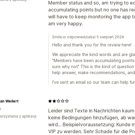
Member status and so, am trying to 
accumulating points but no one has re
will have to keep monitoring the app to
am very happy.
Smile.io odpowiedział(a) 5 sierpień 2026
Hello and thank you for the review here!
We appreciate the kind words and are gla
"Members have been accumulating points 
sure why not" This is the kind of question
help answer, make recommendations, and g
I've sent an email so our team can help fur
ian Weilert
y
Leider sind Texte in Nachrichten kaum
orzystania z aplikacji
keine Bedingungen hinzufügen, ab wa
wird... Beispielvoraussetzung: Kunde
VIP zu werden. Sehr Schade für die Pr