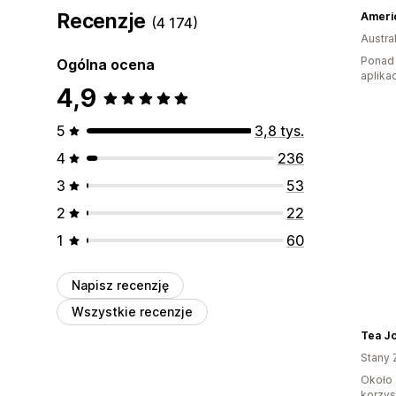
Recenzje
(4 174)
Austral
Ponad 
Ogólna ocena
aplikac
4,9
5
3,8 tys.
4
236
3
53
2
22
1
60
Napisz recenzję
Wszystkie recenzje
Tea J
Stany 
Około 
korzyst