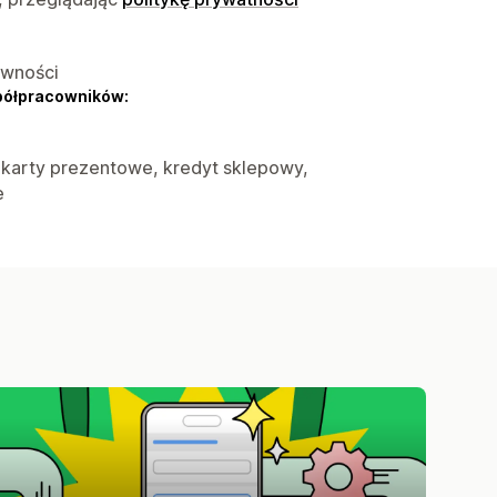
ywności
półpracowników:
, karty prezentowe, kredyt sklepowy,
e