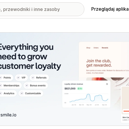
Przeglądaj aplika
nione obrazy w galerii