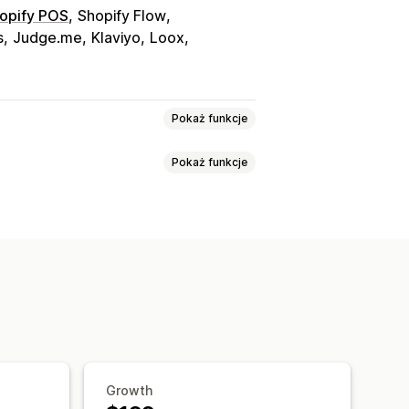
opify POS
Shopify Flow
s
Judge.me
Klaviyo
Loox
Pokaż funkcje
Pokaż funkcje
 cenowe VIP
Polecenia
owych
Programy niestandardowe
oszyka
Rabaty
Nagrody
Banery
i
rty prezentowe
Nagrody POS
nie
Wyzwalacze i reguły
y
Wczesny dostęp
i dla członków
Wydarzenia
Usługi
Growth