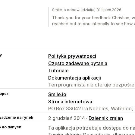
Smile.io odpowiedział(a) 31 lipiec 2026
Thank you for your feedback Christian, w
reached out to you internally to see how 
y
Polityka prywatności
Często zadawane pytania
Tutoriale
Dokumentacja aplikacji
Ten programista nie oferuje bezpośred
oper
Smile.io
Strona internetowa
PO Box 33042 Ira Needles, Waterloo
adzenie na rynek
2 grudzień 2014 ·
Dziennik zmian
p do danych
Ta aplikacja potrzebuje dostępu do n
Twoim sklepie. Dowiedz się, dlaczego