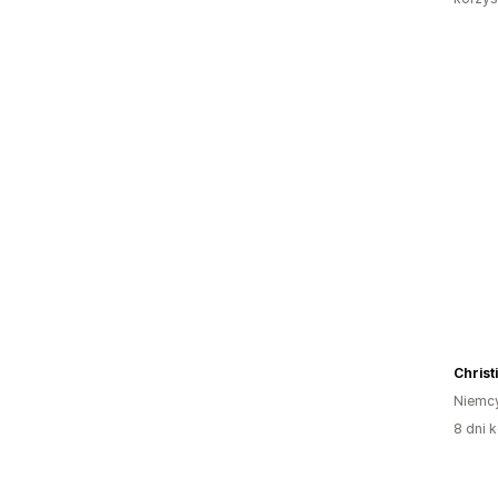
Christ
Niemc
8 dni k