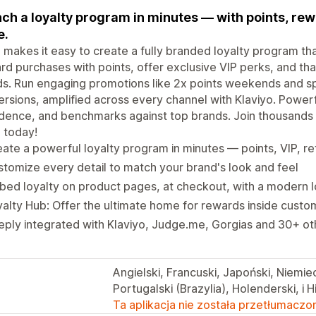
ch a loyalty program in minutes — with points, rewa
e.
 makes it easy to create a fully branded loyalty program 
d purchases with points, offer exclusive VIP perks, and tha
ds. Run engaging promotions like 2x points weekends and spe
rsions, amplified across every channel with Klaviyo. Powerfu
dence, and benchmarks against top brands. Join thousands
 today!
ate a powerful loyalty program in minutes — points, VIP, re
tomize every detail to match your brand's look and feel
ed loyalty on product pages, at checkout, with a modern 
alty Hub: Offer the ultimate home for rewards inside cust
ply integrated with Klaviyo, Judge.me, Gorgias and 30+ ot
Angielski, Francuski, Japoński, Niemie
Portugalski (Brazylia), Holenderski, i 
Ta aplikacja nie została przetłumaczon