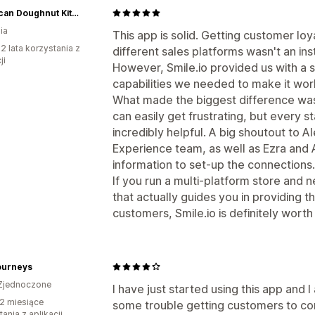
American Doughnut Kitchen
ia
This app is solid. Getting customer loy
2 lata korzystania z
different sales platforms wasn't an in
ji
However, Smile.io provided us with a s
capabilities we needed to make it wor
What made the biggest difference wa
can easily get frustrating, but every 
incredibly helpful. A big shoutout to 
Experience team, as well as Ezra and
information to set-up the connections.
If you run a multi-platform store and
that actually guides you in providing 
customers, Smile.io is definitely worth i
ourneys
Zjednoczone
I have just started using this app and 
2 miesiące
some trouble getting customers to con
ania z aplikacji