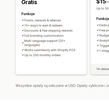
$15
Gratis
/m
Up to 50
Funkcje
Funkcj
Points, rewards & referrals
Dedica
15+ ways to earn & redeem
Free p
Discounts & free shipping rewards
Nudges
Full branding customization
Analyt
Multi-language support (20+
languages)
Trigge
Works seamlessly with Shopify POS
1 integ
Up to 200 monthly orders
14-dnio
Wszystkie opłaty są naliczane w USD. Opłaty cykliczne i 