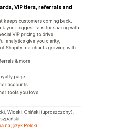
rds, VIP tiers, referrals and
that keeps customers coming back.
nk your biggest fans for sharing with
cial VIP pricing to drive
l analytics give you clarity,
 of Shopify merchants growing with
ferrals & more
loyalty page
omer accounts
her tools you love
cki, Włoski, Chiński (uproszczony),
Hiszpański
a na język Polski